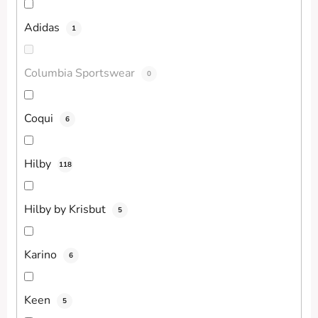
Adidas
1
Columbia Sportswear
0
Coqui
6
Hilby
118
Hilby by Krisbut
5
Karino
6
Keen
5