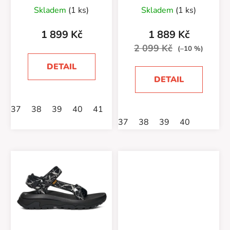
u
Skladem
(1 ks)
Skladem
(1 ks)
k
t
1 899 Kč
1 889 Kč
ů
2 099 Kč
(–10 %)
DETAIL
DETAIL
37
38
39
40
41
37
38
39
40