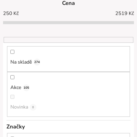
Cena
n
í
250
Kč
2519
Kč
p
r
o
d
u
k
Na skladě
274
t
ů
Akce
105
Novinka
0
Značky