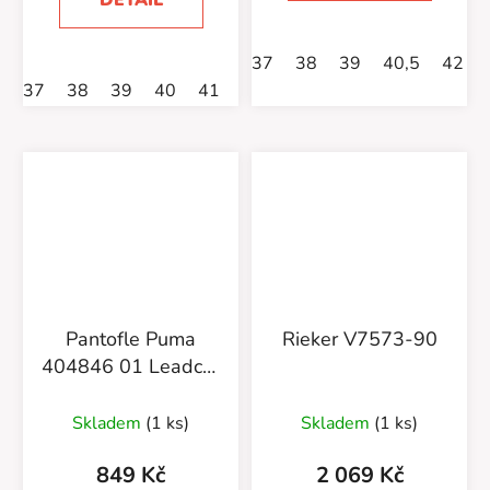
DETAIL
37
38
39
40,5
42
37
38
39
40
41
42
Pantofle Puma
Rieker V7573-90
404846 01 Leadcat
2.0 Topcat
Skladem
(1 ks)
Skladem
(1 ks)
849 Kč
2 069 Kč