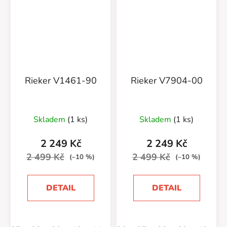
Rieker V1461-90
Rieker V7904-00
Průměrné
Skladem
(1 ks)
Skladem
(1 ks)
hodnocení
produktu
2 249 Kč
2 249 Kč
je
2 499 Kč
2 499 Kč
(–10 %)
(–10 %)
5,0
z
DETAIL
DETAIL
5
hvězdiček.