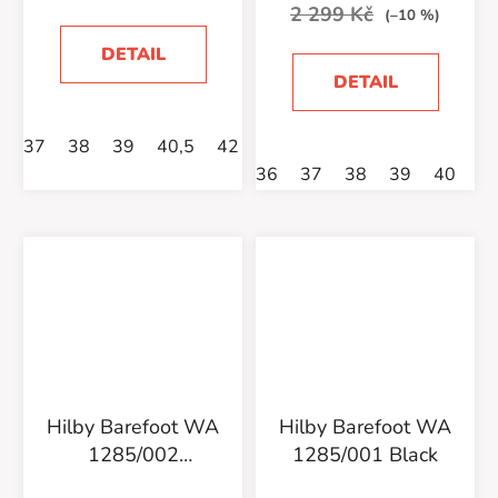
2 299 Kč
(–10 %)
DETAIL
DETAIL
37
38
39
40,5
42
36
37
38
39
40
4
Hilby Barefoot WA
Hilby Barefoot WA
1285/002
1285/001 Black
Cappuccino