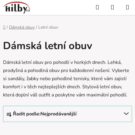
Přejít
Hledat
NÁKUP
na
KOŠÍK
obsah
Domů
/
Dámská obuv
/
Letní obuv
Dámská letní obuv
Dámská letní obuv pro pohodlí v horkých dnech. Lehká,
prodyšná a pohodlná obuv pro každodenní nošení. Vyberte
si sandály, žabky nebo pohodlné tenisky, které vám zajistí
komfort i v těch nejteplejších dnech. Stylová letní obuv,
která doplní váš outfit a poskytne vám maximální pohodlí.
Ř
Řadit podle:
Nejprodávanější
a
z
e