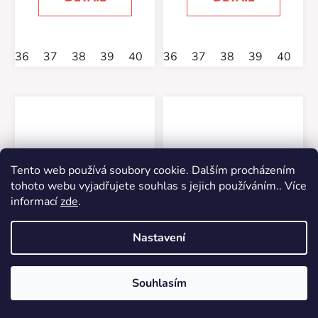
36
37
38
39
40
41
36
42
37
38
39
40
4
Tento web používá soubory cookie. Dalším procházením
tohoto webu vyjadřujete souhlas s jejich používáním.. Více
informací
zde
.
Rieker 62760-60
Rieker 67465-52
Nastavení
Skladem
(1 ks)
Skladem
(1 ks)
Souhlasím
1 979 Kč
2 159 Kč