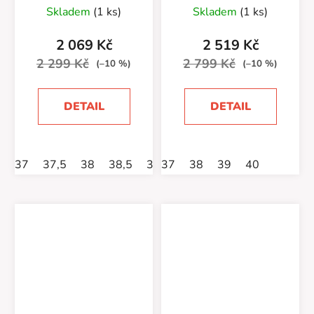
Manzanita/Deep
Skladem
(1 ks)
Skladem
(1 ks)
Lake
2 069 Kč
2 519 Kč
2 299 Kč
2 799 Kč
(–10 %)
(–10 %)
DETAIL
DETAIL
37
37,5
38
38,5
39
37
39,5
38
40
39
40