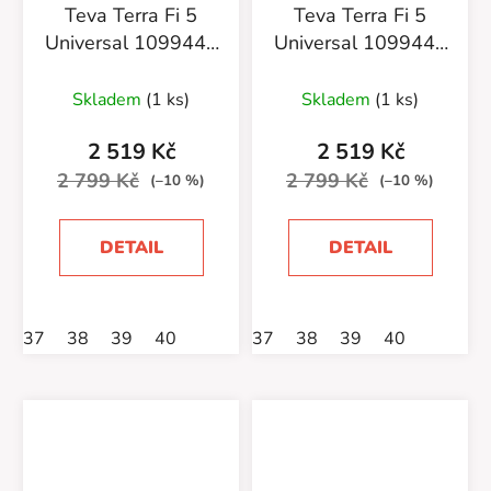
Teva Terra Fi 5
Teva Terra Fi 5
Universal 1099443
Universal 1099443
CCN Coconut
BKPH
Black/Phantom
Skladem
(1 ks)
Skladem
(1 ks)
2 519 Kč
2 519 Kč
2 799 Kč
2 799 Kč
(–10 %)
(–10 %)
DETAIL
DETAIL
37
38
39
40
37
38
39
40