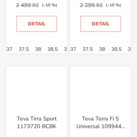
2 499 Kč
2 299 Kč
(–10 %)
(–10 %)
DETAIL
DETAIL
37
37,5
38
38,5
39
37
39,5
37,5
40
38
38,5
39
Teva Tirra Sport
Teva Terra Fi 5
1173720 BCBK
Universal 1099443
MDLK