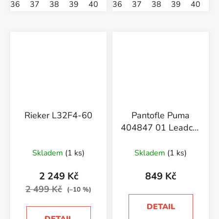
36
37
38
39
40
41
36
42
37
38
39
40
4
Rieker L32F4-60
Pantofle Puma
404847 01 Leadcat
2.0 Metallic
Skladem
(1 ks)
Skladem
(1 ks)
2 249 Kč
849 Kč
2 499 Kč
(–10 %)
DETAIL