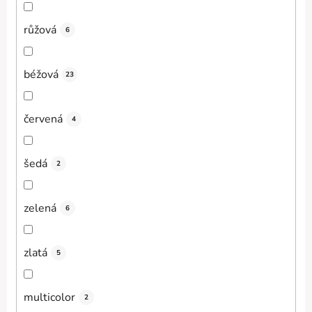
růžová
6
béžová
23
červená
4
šedá
2
zelená
6
zlatá
5
multicolor
2