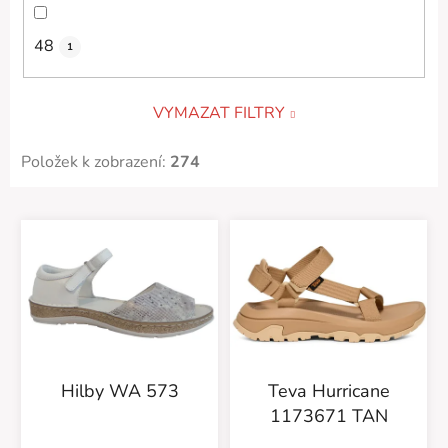
48
1
VYMAZAT FILTRY
Položek k zobrazení:
274
V
ý
p
i
s
p
r
Hilby WA 573
Teva Hurricane
o
1173671 TAN
d