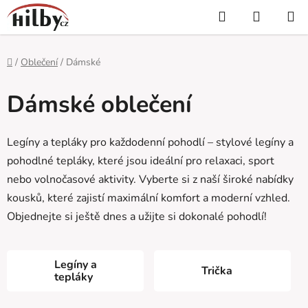
Přejít
Hledat
NÁKUP
na
KOŠÍK
obsah
Domů
/
Oblečení
/
Dámské
Dámské oblečení
Legíny a tepláky pro každodenní pohodlí – stylové legíny a
pohodlné tepláky, které jsou ideální pro relaxaci, sport
nebo volnočasové aktivity. Vyberte si z naší široké nabídky
kousků, které zajistí maximální komfort a moderní vzhled.
Objednejte si ještě dnes a užijte si dokonalé pohodlí!
Legíny a
Trička
tepláky