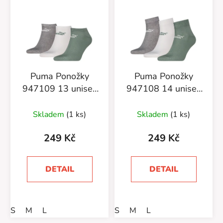
ý
p
i
s
p
r
Puma Ponožky
Puma Ponožky
o
947109 13 unisex
947108 14 unisex
d
3-pack
3-pack
u
Skladem
(1 ks)
Skladem
(1 ks)
k
t
249 Kč
249 Kč
ů
DETAIL
DETAIL
S
M
L
S
M
L