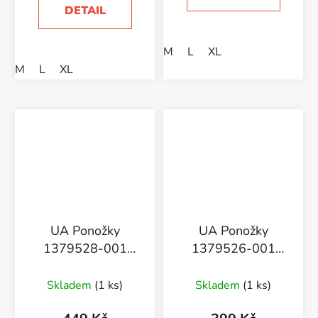
DETAIL
M
L
XL
M
L
XL
UA Ponožky
UA Ponožky
1379528-001
1379526-001
Performance Cotton
Performance Cotton
3pk Qtr-BLK
3pk NS-BLK
Skladem
(1 ks)
Skladem
(1 ks)