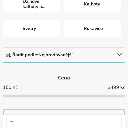
Džínové
Kalhoty
kalhoty a
bundy
Svetry
Rukavice
Ř
Řadit podle:
Nejprodávanější
a
z
e
Cena
n
í
150
Kč
3499
Kč
p
r
o
d
u