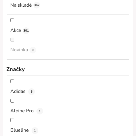
k
Na skladě
362
t
ů
Akce
301
Novinka
0
Značky
Adidas
5
Alpine Pro
1
Blueline
1