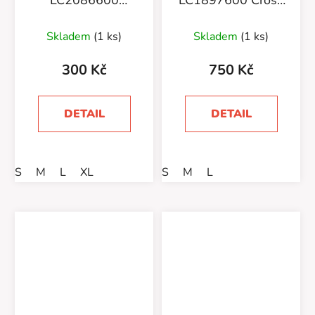
LC2086600
LC1897600 Cross
Everyday Ankle 3-
Warm Glove u
Pack
Deep Black
Skladem
(1 ks)
Skladem
(1 ks)
300 Kč
750 Kč
DETAIL
DETAIL
S
M
L
XL
S
M
L