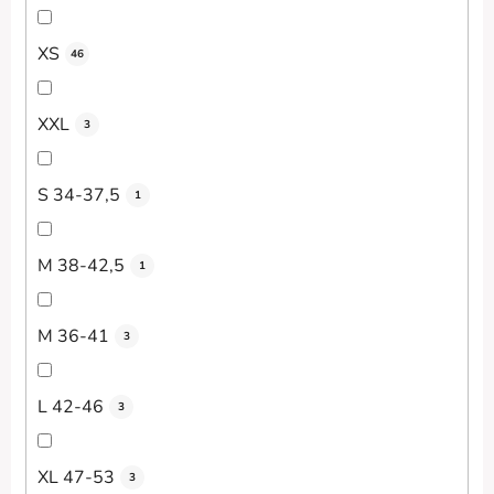
XS
46
XXL
3
S 34-37,5
1
M 38-42,5
1
M 36-41
3
L 42-46
3
XL 47-53
3