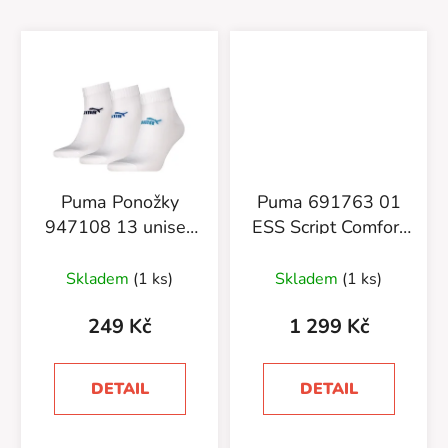
Puma Ponožky
Puma 691763 01
947108 13 unisex
ESS Script Comfort
3-pack
Sweatpants TR CL
Skladem
(1 ks)
Skladem
(1 ks)
249 Kč
1 299 Kč
DETAIL
DETAIL