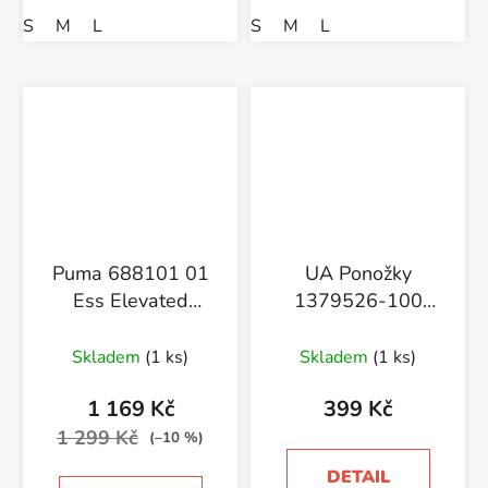
S
M
L
S
M
L
Puma 688101 01
UA Ponožky
Ess Elevated
1379526-100
Sweatpants
Performance Cotton
3pk NS-WHT
Skladem
(1 ks)
Skladem
(1 ks)
1 169 Kč
399 Kč
1 299 Kč
(–10 %)
DETAIL