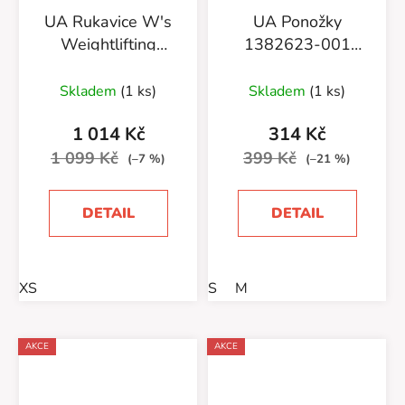
UA Rukavice W's
UA Ponožky
Weightlifting
1382623-001
Gloves 1369831-
Essential No Show
001 BLK
3pk-BLK
Skladem
(1 ks)
Skladem
(1 ks)
1 014 Kč
314 Kč
1 099 Kč
399 Kč
(–7 %)
(–21 %)
DETAIL
DETAIL
XS
S
M
AKCE
AKCE