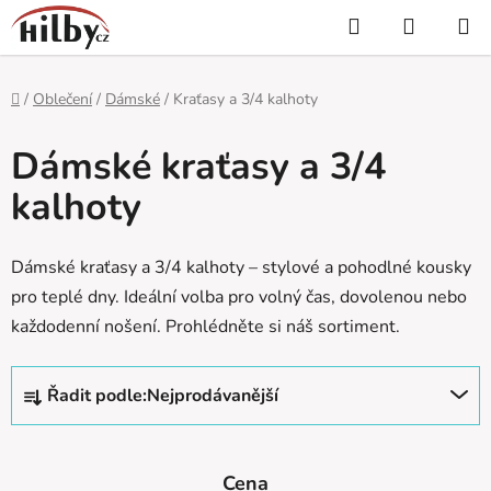
Přejít
Hledat
NÁKUP
na
KOŠÍK
obsah
Domů
/
Oblečení
/
Dámské
/
Kraťasy a 3/4 kalhoty
Dámské kraťasy a 3/4
kalhoty
Dámské kraťasy a 3/4 kalhoty – stylové a pohodlné kousky
pro teplé dny. Ideální volba pro volný čas, dovolenou nebo
každodenní nošení. Prohlédněte si náš sortiment.
Ř
Řadit podle:
Nejprodávanější
a
z
e
Cena