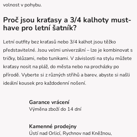
v
volnost v pohybu.
ý
p
Proč jsou kraťasy a 3/4 kalhoty must-
i
have pro letní šatník?
s
u
Letní outfity bez kraťasů nebo 3/4 kalhot jsou těžko
představitelné. Jsou velmi univerzální – lze je kombinovat s
tričky, blůzami, nebo tunikami. V závislosti na stylu můžete
kraťasy nosit na pláž, do města nebo na procházky po
přírodě. Vyberte si z různých střihů a barev, abyste si našli
ideální kousek pro každodenní nošení.
Garance vrácení
Výměna zboží do 14 dní
Kamenné prodejny
Ústí nad Orlicí, Rychnov nad Kněžnou,