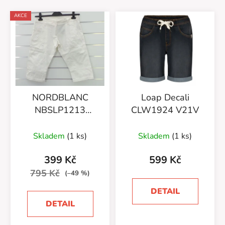
V
AKCE
ý
p
i
s
p
r
NORDBLANC
Loap Decali
o
NBSLP1213
CLW1924 V21V
d
(91175/01)
u
Skladem
(1 ks)
Skladem
(1 ks)
k
t
399 Kč
599 Kč
ů
795 Kč
(–49 %)
DETAIL
DETAIL