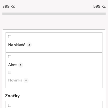
n
í
399
Kč
599
Kč
p
r
o
d
u
k
Na skladě
3
t
ů
Akce
1
Novinka
0
Značky