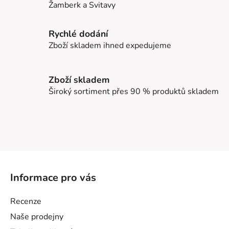
Žamberk a Svitavy
Rychlé dodání
Zboží skladem ihned expedujeme
Zboží skladem
Široký sortiment přes 90 % produktů skladem
Z
á
Informace pro vás
p
a
Recenze
t
Naše prodejny
í