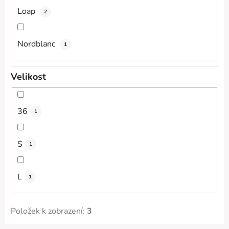
Loap
2
Nordblanc
1
Velikost
36
1
S
1
L
1
Položek k zobrazení:
3