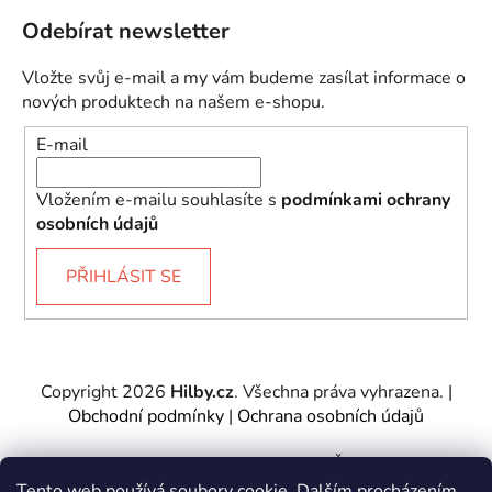
Odebírat newsletter
Vložte svůj e-mail a my vám budeme zasílat informace o
nových produktech na našem e-shopu.
E-mail
Vložením e-mailu souhlasíte s
podmínkami ochrany
osobních údajů
PŘIHLÁSIT SE
Copyright 2026
Hilby.cz
. Všechna práva vyhrazena.
|
Obchodní podmínky
|
Ochrana osobních údajů
Provozovatel e-shopu: Hilby CZ s.r.o., IČ: 27467317, se
sídlem Soukenická 2082/7,11000 Praha 1 – Nové
Tento web používá soubory cookie. Dalším procházením