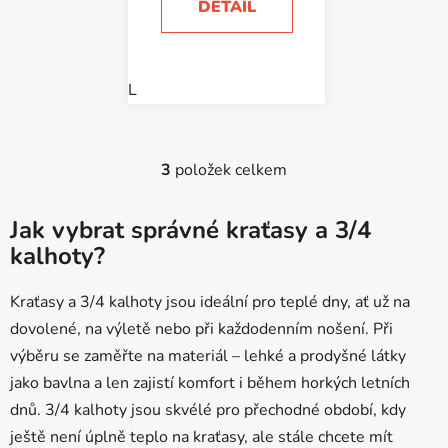
DETAIL
L
3
položek celkem
O
v
l
Jak vybrat správné kraťasy a 3/4
á
kalhoty?
d
a
Kraťasy a 3/4 kalhoty jsou ideální pro teplé dny, ať už na
c
dovolené, na výletě nebo při každodenním nošení. Při
í
p
výběru se zaměřte na materiál – lehké a prodyšné látky
r
jako bavlna a len zajistí komfort i během horkých letních
v
dnů. 3/4 kalhoty jsou skvélé pro přechodné období, kdy
k
ještě není úplně teplo na kraťasy, ale stále chcete mít
y