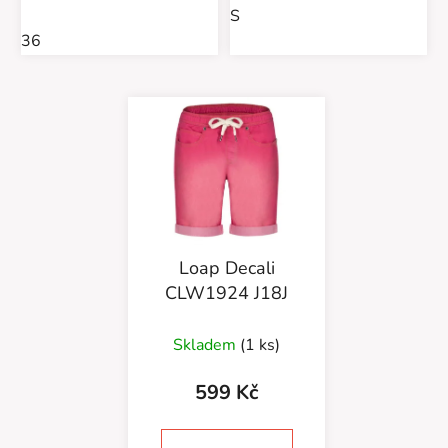
S
36
Loap Decali
CLW1924 J18J
Skladem
(1 ks)
599 Kč