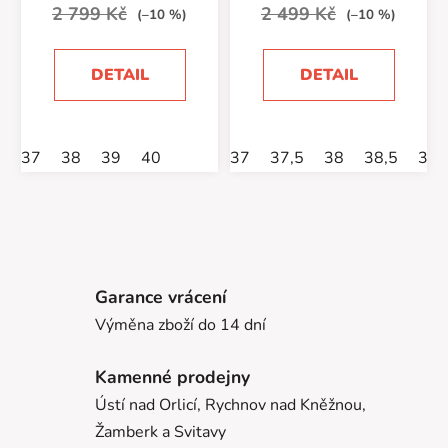
2 799 Kč
2 499 Kč
(–10 %)
(–10 %)
DETAIL
DETAIL
37
38
39
40
37
37,5
38
38,5
39
Garance vrácení
Výměna zboží do 14 dní
Kamenné prodejny
Ústí nad Orlicí, Rychnov nad Kněžnou,
Žamberk a Svitavy