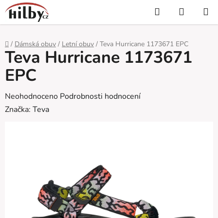
Přejít
Hledat
NÁKUP
na
KOŠÍK
obsah
Domů
/
Dámská obuv
/
Letní obuv
/
Teva Hurricane 1173671 EPC
Teva Hurricane 1173671
EPC
Průměrné
Neohodnoceno
Podrobnosti hodnocení
hodnocení
Značka:
Teva
produktu
je
0,0
z
5
hvězdiček.