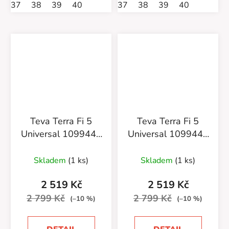
37
38
39
40
37
38
39
40
Teva Terra Fi 5
Teva Terra Fi 5
Universal 1099443
Universal 1099443
CCN Coconut
MDLK
Manzanita/Deep
Skladem
(1 ks)
Skladem
(1 ks)
Lake
2 519 Kč
2 519 Kč
2 799 Kč
2 799 Kč
(–10 %)
(–10 %)