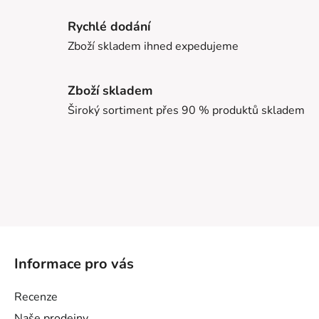
Rychlé dodání
Zboží skladem ihned expedujeme
Zboží skladem
Široký sortiment přes 90 % produktů skladem
Z
á
Informace pro vás
p
a
Recenze
t
Naše prodejny