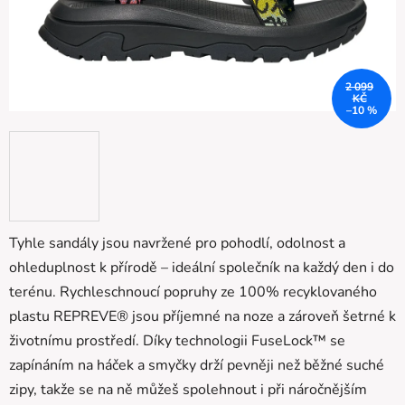
2 099
KČ
–10 %
Tyhle sandály jsou navržené pro pohodlí, odolnost a
ohleduplnost k přírodě – ideální společník na každý den i do
terénu. Rychleschnoucí popruhy ze 100% recyklovaného
plastu REPREVE® jsou příjemné na noze a zároveň šetrné k
životnímu prostředí. Díky technologii FuseLock™ se
zapínáním na háček a smyčky drží pevněji než běžné suché
zipy, takže se na ně můžeš spolehnout i při náročnějším