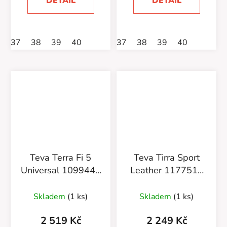
DETAIL
DETAIL
37
38
39
40
37
38
39
40
Teva Terra Fi 5
Teva Tirra Sport
Universal 1099443
Leather 1177511
BKPH
BLK
Black/Phantom
Skladem
(1 ks)
Skladem
(1 ks)
2 519 Kč
2 249 Kč