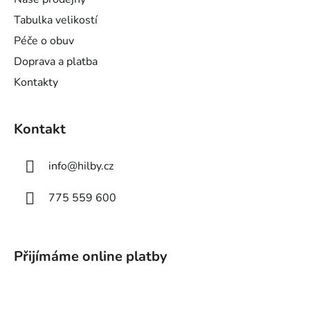
í
Tabulka velikostí
Péče o obuv
Doprava a platba
Kontakty
Kontakt
info
@
hilby.cz
775 559 600
Přijímáme online platby