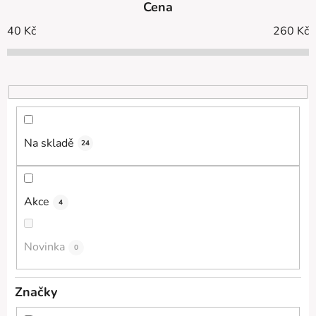
Cena
n
í
40
Kč
260
Kč
p
r
o
d
u
k
Na skladě
24
t
ů
Akce
4
Novinka
0
Značky