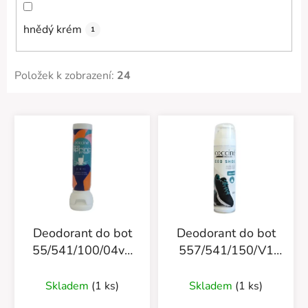
hnědý krém
1
Položek k zobrazení:
24
V
ý
p
i
s
p
r
Deodorant do bot
Deodorant do bot
o
55/541/100/04v1
557/541/150/V1
d
Nano Sprint Fresh
Sea Wint
u
Skladem
(1 ks)
Skladem
(1 ks)
k