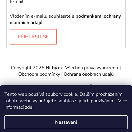
E-mail
Vložením e-mailu souhlasíte s
podmínkami ochrany
osobních údajů
PŘIHLÁSIT SE
Copyright 2026
Hilby.cz
. Všechna práva vyhrazena.
|
Obchodní podmínky
|
Ochrana osobních údajů
Provozovatel e-shopu: Hilby CZ s.r.o., IČ: 27467317, se
sídlem Soukenická 2082/7,11000 Praha 1 – Nové
Tento web používá soubory cookie. Dalším procházením
Město.
tohoto webu vyjadřujete souhlas s jejich používáním.. Více
Společnost je zapsána u Městského soudu v Praze -
informací
zde
.
oddíl C, vložka 197085.
Nastavení
Vytvořil Shoptet
&
PekneWeby