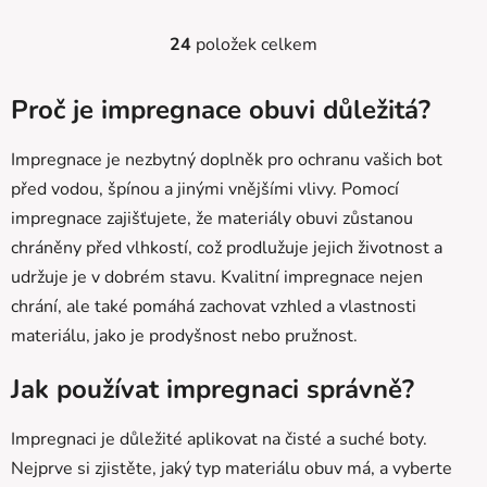
24
položek celkem
O
v
l
Proč je impregnace obuvi důležitá?
á
d
Impregnace je nezbytný doplněk pro ochranu vašich bot
a
před vodou, špínou a jinými vnějšími vlivy. Pomocí
c
impregnace zajišťujete, že materiály obuvi zůstanou
í
p
chráněny před vlhkostí, což prodlužuje jejich životnost a
r
udržuje je v dobrém stavu. Kvalitní impregnace nejen
v
chrání, ale také pomáhá zachovat vzhled a vlastnosti
k
materiálu, jako je prodyšnost nebo pružnost.
y
v
Jak používat impregnaci správně?
ý
p
i
Impregnaci je důležité aplikovat na čisté a suché boty.
s
Nejprve si zjistěte, jaký typ materiálu obuv má, a vyberte
u