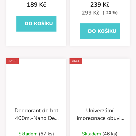
189 Kč
239 Kč
299 Kč
(–20 %)
DO KOŠÍKU
DO KOŠÍKU
AKCE
AKCE
Deodorant do bot
Univerzální
400ml-Nano Deo
impregnace obuvi-
Silver-55/54/400
Antiacqua Premium
Průměrné
55/58/250ML
Skladem
(67 ks)
Skladem
(46 ks)