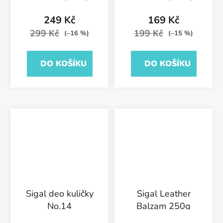
hodnocení
neutrální
produktu
249 Kč
169 Kč
je
299 Kč
199 Kč
(–16 %)
(–15 %)
5,0
z
DO KOŠÍKU
DO KOŠÍKU
5
hvězdiček.
Sigal deo kuličky
Sigal Leather
No.14
Balzam 250g