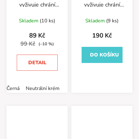
vyživuje chrání
vyživuje chrání
55/29/50
55/211/150/01
Skladem
(10 ks)
Skladem
(9 ks)
89 Kč
190 Kč
99 Kč
(–10 %)
DO KOŠÍKU
DETAIL
Černá
Neutrální krém