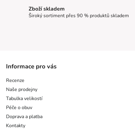
Zboží skladem
Široký sortiment přes 90 % produktů skladem
Z
á
Informace pro vás
p
a
Recenze
t
Naše prodejny
í
Tabulka velikostí
Péče o obuv
Doprava a platba
Kontakty