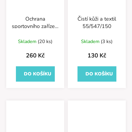
Ochrana
Čistí kůži a textil
sportovního zařízení
55/547/150
a oděvů
55/581/400
Skladem
(20 ks)
Skladem
(3 ks)
260 Kč
130 Kč
DO KOŠÍKU
DO KOŠÍKU