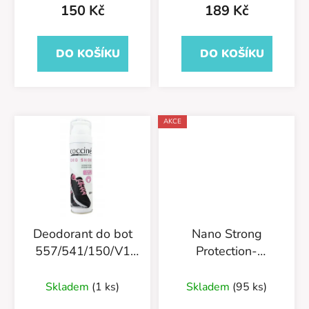
t
150 Kč
189 Kč
ů
DO KOŠÍKU
DO KOŠÍKU
AKCE
Deodorant do bot
Nano Strong
557/541/150/V1
Protection-
Exotic Breeze
Impregnace na kůži
400ml-
Skladem
(1 ks)
Skladem
(95 ks)
55/583/400/v2