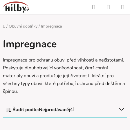
Přejít
Hledat
NÁKUP
na
KOŠÍK
obsah
Domů
/
Obuvní doplňky
/
Impregnace
Impregnace
Impregnace pro ochranu obuvi před vlhkostí a nečistotami.
Poskytuje dlouhotrvající voděodolnost, čímž chrání
materiály obuvi a prodlužuje její životnost. Ideální pro
všechny typy obuvi, které potřebují ochranu před deštěm a
špínou.
Ř
Řadit podle:
Nejprodávanější
a
z
e