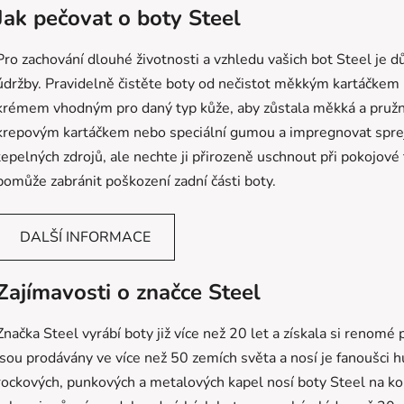
Jak pečovat o boty Steel
Pro zachování dlouhé životnosti a vzhledu vašich bot Steel je d
údržby. Pravidelně čistěte boty od nečistot měkkým kartáčkem
krémem vhodným pro daný typ kůže, aby zůstala měkká a pružn
krepovým kartáčkem nebo speciální gumou a impregnovat sprej
tepelných zdrojů, ale nechte ji přirozeně uschnout při pokojové 
pomůže zabránit poškození zadní části boty.
DALŠÍ INFORMACE
Zajímavosti o značce Steel
Značka Steel vyrábí boty již více než 20 let a získala si renomé 
jsou prodávány ve více než 50 zemích světa a nosí je fanoušc
rockových, punkových a metalových kapel nosí boty Steel na ko