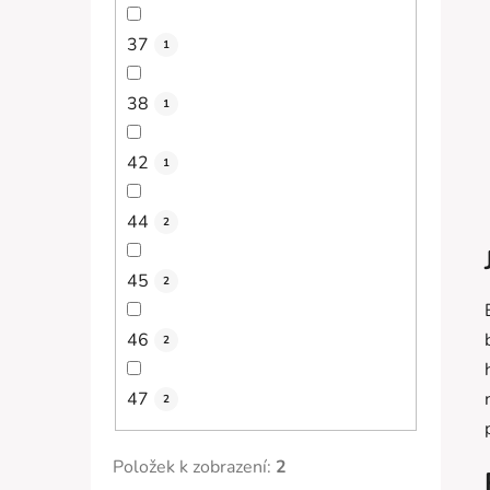
37
1
38
1
42
1
44
2
45
2
46
2
47
2
Položek k zobrazení:
2