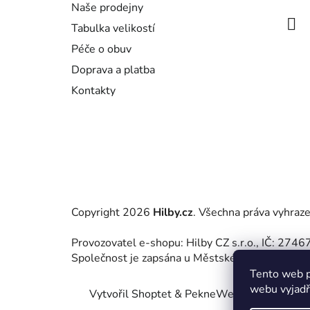
Naše prodejny
í
Tabulka velikostí
Péče o obuv
Doprava a platba
Kontakty
Copyright 2026
Hilby.cz
. Všechna práva vyhraz
Provozovatel e-shopu: Hilby CZ s.r.o., IČ: 27
Společnost je zapsána u Městského soudu v Praz
Tento web p
webu vyjadřu
Vytvořil Shoptet
&
PekneWeby