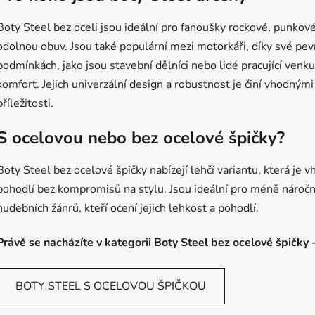
y
v
Boty Steel bez oceli jsou ideální pro fanoušky rockové, punkové
ý
odolnou obuv. Jsou také populární mezi motorkáři, díky své pev
p
podmínkách, jako jsou stavební dělníci nebo lidé pracující venk
i
komfort. Jejich univerzální design a robustnost je činí vhodnými
s
u
příležitosti.
S ocelovou nebo bez ocelové špičky?
Boty Steel bez ocelové špičky nabízejí lehčí variantu, která je
pohodlí bez kompromisů na stylu. Jsou ideální pro méně náročn
hudebních žánrů, kteří ocení jejich lehkost a pohodlí.
Právě se nacházíte v kategorii Boty Steel bez ocelové špičky 
BOTY STEEL S OCELOVOU ŠPIČKOU