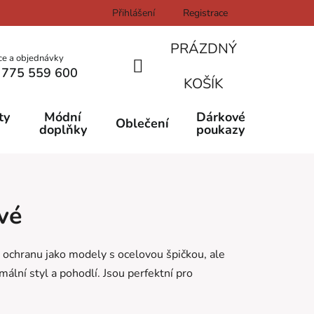
Přihlášení
Registrace
PRÁZDNÝ
ce a objednávky
 775 559 600
NÁKUPNÍ
KOŠÍK
KOŠÍK
ty
Módní
Dárkové
Oblečení
doplňky
poukazy
vé
a ochranu jako modely s ocelovou špičkou, ale
imální styl a pohodlí. Jsou perfektní pro