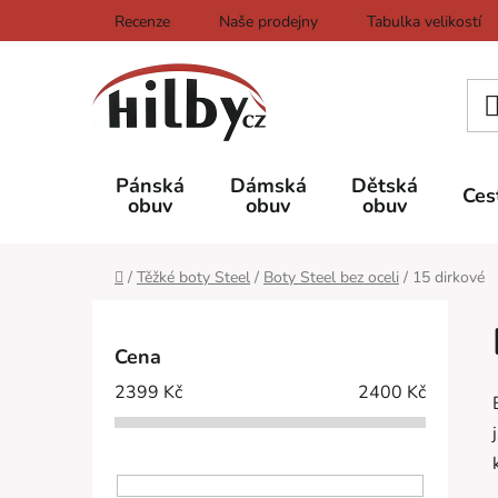
Přejít
Recenze
Naše prodejny
Tabulka velikostí
na
obsah
Pánská
Dámská
Dětská
Ces
obuv
obuv
obuv
Domů
/
Těžké boty Steel
/
Boty Steel bez oceli
/
15 dirkové
P
o
Cena
s
2399
Kč
2400
Kč
t
r
a
n