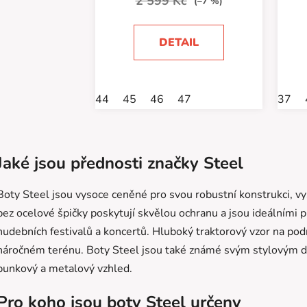
2 599 Kč
(–7 %)
DETAIL
44
45
46
47
37
O
v
Jaké jsou přednosti značky Steel
l
á
Boty Steel jsou vysoce ceněné pro svou robustní konstrukci, vy
d
a
bez ocelové špičky poskytují skvělou ochranu a jsou ideálními 
c
hudebních festivalů a koncertů. Hluboký traktorový vzor na podráž
í
náročném terénu. Boty Steel jsou také známé svým stylovým d
p
punkový a metalový vzhled.
r
v
Pro koho jsou boty Steel určeny
k