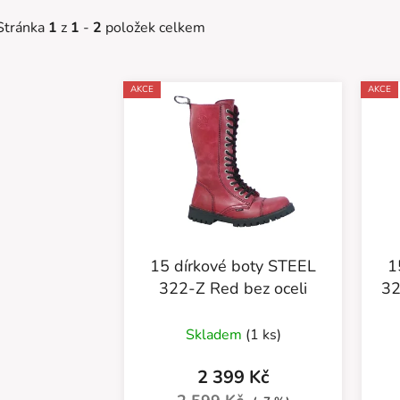
Stránka
1
z
1
-
2
položek celkem
V
AKCE
AKCE
ý
p
s
p
r
o
d
15 dírkové boty STEEL
1
u
322-Z Red bez oceli
32
k
t
Skladem
(1 ks)
ů
2 399 Kč