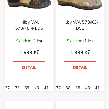
Hilby WA
Hilby WA 573/K3-
573/K8N-B95
B51
Průměrné
Skladem
(1 ks)
Skladem
(1 ks)
hodnocení
produktu
1 999 Kč
1 999 Kč
je
5,0
DETAIL
DETAIL
z
5
hvězdiček.
37
38
39
40
41
37
38
39
40
41