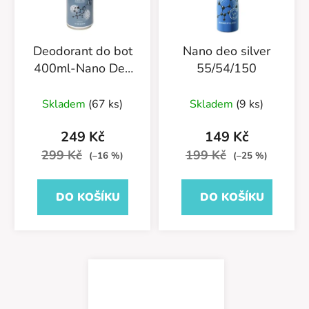
Deodorant do bot
Nano deo silver
400ml-Nano Deo
55/54/150
Silver-55/54/400
Průměrné
Skladem
(67 ks)
Skladem
(9 ks)
hodnocení
produktu
249 Kč
149 Kč
je
299 Kč
199 Kč
(–16 %)
(–25 %)
5,0
z
DO KOŠÍKU
DO KOŠÍKU
5
hvězdiček.