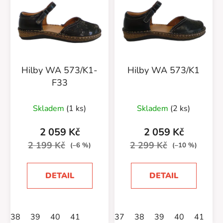
Hilby WA 573/K1-
Hilby WA 573/K1
F33
Průměrné
Průměrné
Skladem
(1 ks)
Skladem
(2 ks)
hodnocení
hodnocení
produktu
produktu
2 059 Kč
2 059 Kč
je
je
2 199 Kč
2 299 Kč
(–6 %)
(–10 %)
5,0
5,0
z
z
DETAIL
DETAIL
5
5
hvězdiček.
hvězdiček.
38
39
40
41
37
38
39
40
41