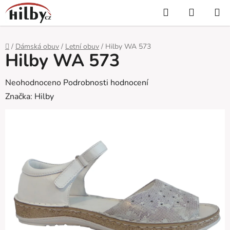
Přejít
Hledat
NÁKUP
na
KOŠÍK
obsah
Domů
/
Dámská obuv
/
Letní obuv
/
Hilby WA 573
Hilby WA 573
Průměrné
Neohodnoceno
Podrobnosti hodnocení
hodnocení
Značka:
Hilby
produktu
je
0,0
z
5
hvězdiček.