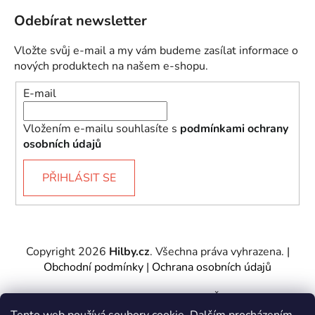
Odebírat newsletter
Vložte svůj e-mail a my vám budeme zasílat informace o
nových produktech na našem e-shopu.
E-mail
Vložením e-mailu souhlasíte s
podmínkami ochrany
osobních údajů
PŘIHLÁSIT SE
Copyright 2026
Hilby.cz
. Všechna práva vyhrazena.
|
Obchodní podmínky
|
Ochrana osobních údajů
Provozovatel e-shopu: Hilby CZ s.r.o., IČ: 27467317, se
sídlem Soukenická 2082/7,11000 Praha 1 – Nové