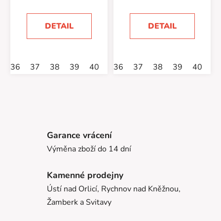
DETAIL
DETAIL
36
37
38
39
40
41
36
42
37
38
39
40
4
Garance vrácení
Výměna zboží do 14 dní
Kamenné prodejny
Ústí nad Orlicí, Rychnov nad Kněžnou,
Žamberk a Svitavy