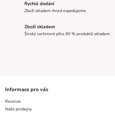
Rychlé dodání
Zboží skladem ihned expedujeme
Zboží skladem
Široký sortiment přes 90 % produktů skladem
Z
á
Informace pro vás
p
a
Recenze
t
Naše prodejny
í