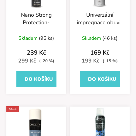
Nano Strong
Univerzální
Protection-
impregnace obuvi-
Impregnace na kůži
Antiacqua Premium
400ml-
55/58/250ML
Skladem
(95 ks)
Skladem
(46 ks)
55/583/400/v2
neutrální
239 Kč
169 Kč
299 Kč
199 Kč
(–20 %)
(–15 %)
DO KOŠÍKU
DO KOŠÍKU
AKCE