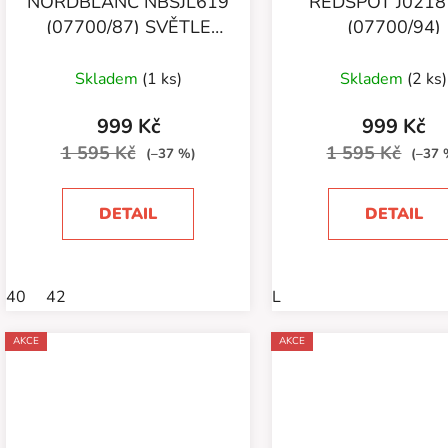
NORDBLANC NBSJL619
REDSPOT J0218
(07700/87) SVĚTLE
(07700/94)
KHAKI
Skladem
(1 ks)
Skladem
(2 ks)
999 Kč
999 Kč
1 595 Kč
1 595 Kč
(–37 %)
(–37 
DETAIL
DETAIL
40
42
L
AKCE
AKCE