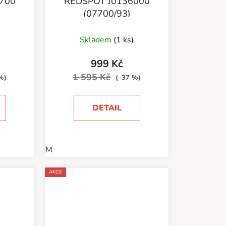
700
REDSPOT J0136000
(07700/93)
Skladem
(1 ks)
999 Kč
1 595 Kč
%)
(–37 %)
DETAIL
M
AKCE