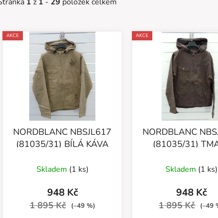
Stránka
1
z
1
-
29
položek celkem
V
AKCE
AKCE
ý
p
s
p
r
o
d
NORDBLANC NBSJL617
NORDBLANC NBS
u
(81035/31) BÍLÁ KÁVA
(81035/31) TM
HNĚDÁ
k
t
Skladem
(1 ks)
Skladem
(1 ks)
ů
948 Kč
948 Kč
1 895 Kč
1 895 Kč
(–49 %)
(–49 