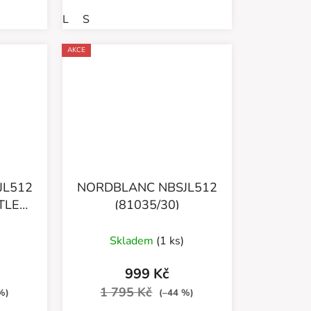
L
S
AKCE
JL512
NORDBLANC NBSJL512
TLE
(81035/30)
Skladem
(1 ks)
999 Kč
1 795 Kč
%)
(–44 %)