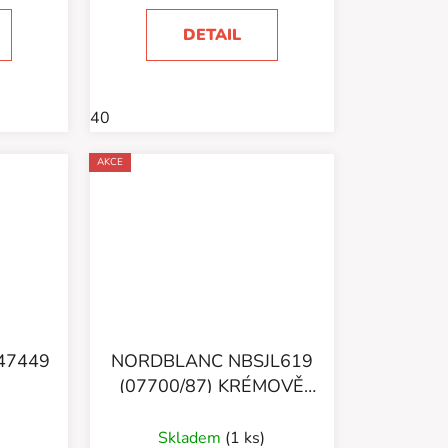
DETAIL
40
AKCE
47449
NORDBLANC NBSJL619
(07700/87) KRÉMOVĚ
HNĚDÁ
Skladem
(1 ks)