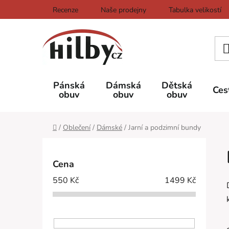
Přejít
Recenze
Naše prodejny
Tabulka velikostí
na
obsah
Pánská
Dámská
Dětská
Ces
obuv
obuv
obuv
Domů
/
Oblečení
/
Dámské
/
Jarní a podzimní bundy
P
o
Cena
s
550
Kč
1499
Kč
t
r
a
n