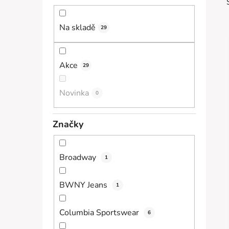
n
í
Na skladě
29
p
a
n
Akce
29
i
e
l
Novinka
0
Značky
Broadway
1
BWNY Jeans
1
Columbia Sportswear
6