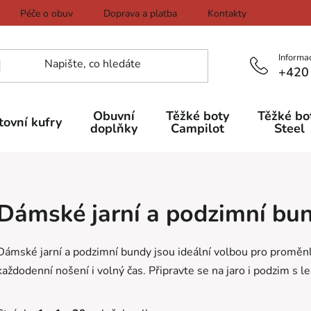
Péče o obuv
Doprava a platba
Kontakty
Informa
+420
Obuvní
Těžké boty
Těžké bo
tovní kufry
doplňky
Campilot
Steel
Dámské jarní a podzimní bu
Dámské jarní a podzimní bundy jsou ideální volbou pro proměnl
každodenní nošení i volný čas. Připravte se na jaro i podzim s le