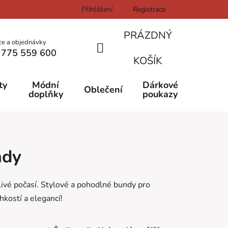
Přihlášení
Registrace
PRÁZDNÝ
ce a objednávky
 775 559 600
NÁKUPNÍ
KOŠÍK
KOŠÍK
ty
Módní
Dárkové
Oblečení
doplňky
poukazy
ndy
ivé počasí. Stylové a pohodlné bundy pro
hkostí a elegancí!
Ř