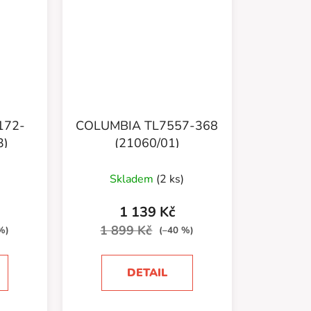
172-
COLUMBIA TL7557-368
3)
(21060/01)
Skladem
(2 ks)
1 139 Kč
1 899 Kč
%)
(–40 %)
DETAIL