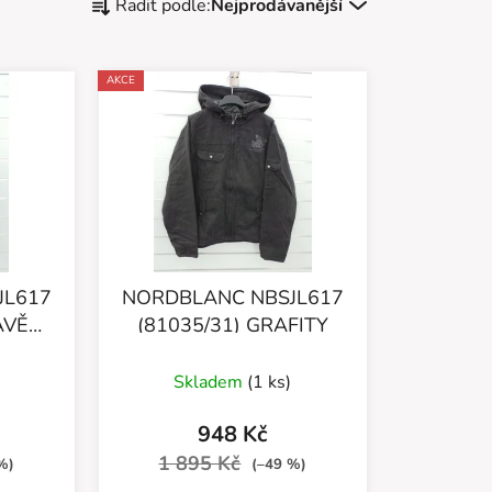
Řadit podle:
Nejprodávanější
a
z
e
AKCE
n
í
p
r
o
d
u
JL617
NORDBLANC NBSJL617
k
AVĚ
(81035/31) GRAFITY
t
ů
Skladem
(1 ks)
948 Kč
1 895 Kč
%)
(–49 %)