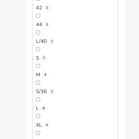
42
2
44
1
L/40
1
S
7
M
4
S/36
1
L
6
XL
3