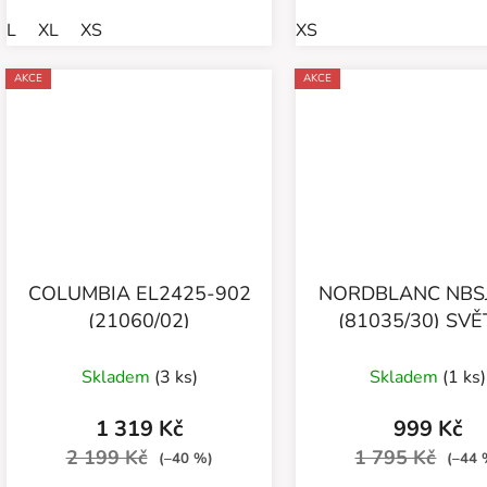
L
XL
XS
XS
AKCE
AKCE
COLUMBIA EL2425-902
NORDBLANC NBS
(21060/02)
(81035/30) SVĚ
HNĚDÁ
Skladem
(3 ks)
Skladem
(1 ks)
1 319 Kč
999 Kč
2 199 Kč
1 795 Kč
(–40 %)
(–44 