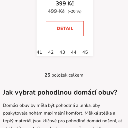
399 Kč
499 Kč
(–20 %)
DETAIL
41
42
43
44
45
46
25
položek celkem
O
v
l
Jak vybrat pohodlnou domácí obuv?
á
d
Domácí obuv by měla být pohodlná a lehká, aby
a
poskytovala nohám maximální komfort. Měkká stélka a
c
teplý materiál jsou klíčové pro pohodlné domácí nošení, ať
í