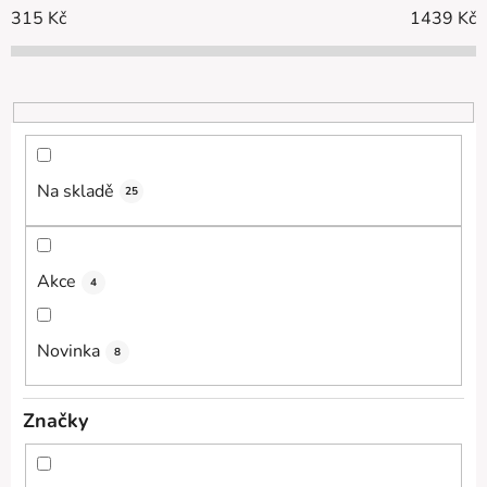
í
315
Kč
1439
Kč
p
r
o
d
u
k
Na skladě
25
t
ů
Akce
4
Novinka
8
Značky