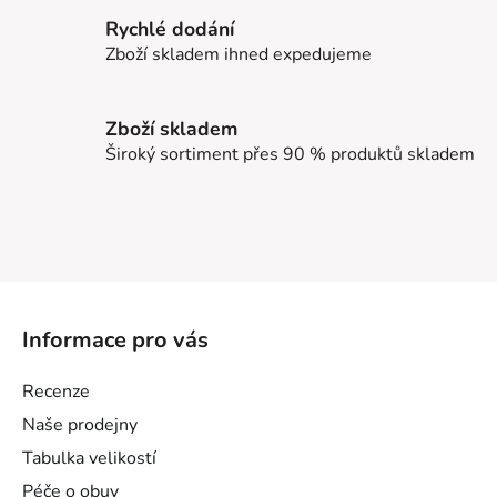
Rychlé dodání
Zboží skladem ihned expedujeme
Zboží skladem
Široký sortiment přes 90 % produktů skladem
Z
á
Informace pro vás
p
a
Recenze
t
Naše prodejny
í
Tabulka velikostí
Péče o obuv