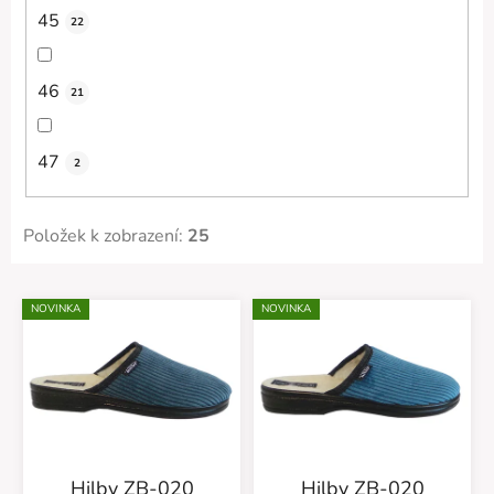
45
22
46
21
47
2
Položek k zobrazení:
25
V
NOVINKA
NOVINKA
ý
p
i
s
p
r
Hilby ZB-020
Hilby ZB-020