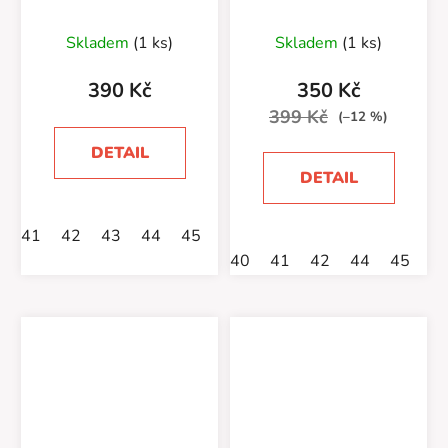
kostka-zateplené
hnědé
Průměrné
Skladem
(1 ks)
Skladem
(1 ks)
hodnocení
produktu
390 Kč
350 Kč
je
399 Kč
(–12 %)
5,0
DETAIL
z
DETAIL
5
hvězdiček.
41
42
43
44
45
46
40
41
42
44
45
4