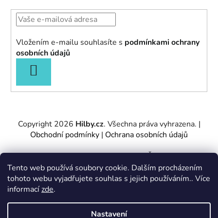
Vložením e-mailu souhlasíte s
podmínkami ochrany
osobních údajů
PŘIHLÁSIT
SE
Copyright 2026
Hilby.cz
. Všechna práva vyhrazena.
|
Obchodní podmínky
|
Ochrana osobních údajů
Provozovatel e-shopu: Hilby CZ s.r.o., IČ: 27467317, se
sídlem Soukenická 2082/7,11000 Praha 1 – Nové
Tento web používá soubory cookie. Dalším procházením
Město.
tohoto webu vyjadřujete souhlas s jejich používáním.. Více
Společnost je zapsána u Městského soudu v Praze -
informací
zde
.
oddíl C, vložka 197085.
Nastavení