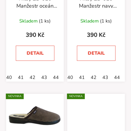
o
Manžestr oceán
Manžestr navy
d
zateplené
zateplené
u
Skladem
(1 ks)
Skladem
(1 ks)
k
t
390 Kč
390 Kč
ů
DETAIL
DETAIL
40
41
42
43
44
45
40
46
41
42
43
44
4
NOVINKA
NOVINKA