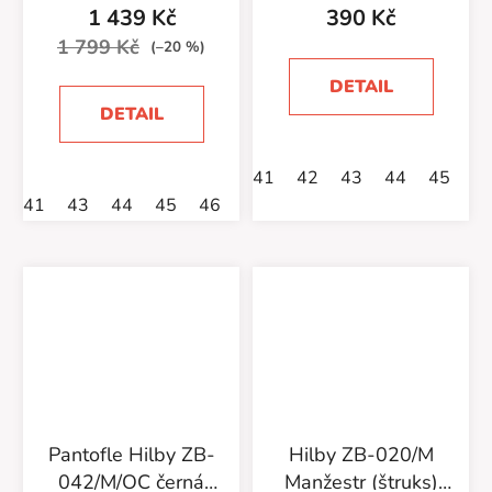
1 439 Kč
390 Kč
1 799 Kč
(–20 %)
DETAIL
DETAIL
41
42
43
44
45
4
41
43
44
45
46
47
Pantofle Hilby ZB-
Hilby ZB-020/M
042/M/OC černá
Manžestr (štruks)