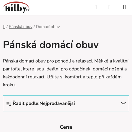
Přejít
Hledat
NÁKUP
na
KOŠÍK
obsah
Domů
/
Pánská obuv
/
Domácí obuv
Pánská domácí obuv
Pánská domácí obuv pro pohodlí a relaxaci. Měkké a kvalitní
pantofle, které jsou ideální pro odpočinek, domácí nošení a
každodenní relaxaci. Užijte si komfort a teplo při každém
kroku.
Ř
Řadit podle:
Nejprodávanější
a
z
e
Cena
n