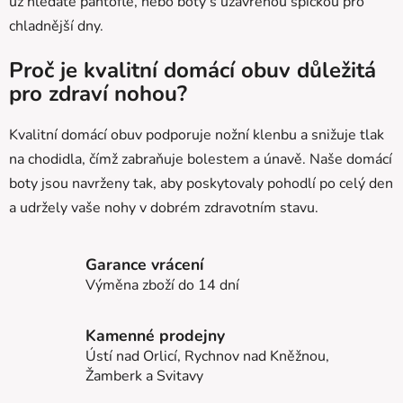
p
už hledáte pantofle, nebo boty s uzavřenou špičkou pro
r
chladnější dny.
v
k
Proč je kvalitní domácí obuv důležitá
y
pro zdraví nohou?
v
ý
Kvalitní domácí obuv podporuje nožní klenbu a snižuje tlak
p
i
na chodidla, čímž zabraňuje bolestem a únavě. Naše domácí
s
boty jsou navrženy tak, aby poskytovaly pohodlí po celý den
u
a udržely vaše nohy v dobrém zdravotním stavu.
Garance vrácení
Výměna zboží do 14 dní
Kamenné prodejny
Ústí nad Orlicí, Rychnov nad Kněžnou,
Žamberk a Svitavy