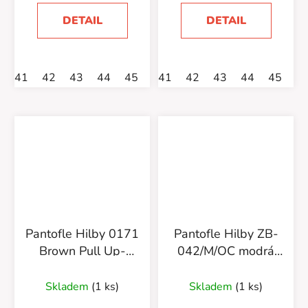
DETAIL
DETAIL
41
42
43
44
45
41
42
43
44
45
4
Pantofle Hilby 0171
Pantofle Hilby ZB-
Brown Pull Up-
042/M/OC modrá
Hnědé/Pánské
kostka-zateplené
Skladem
(1 ks)
Skladem
(1 ks)