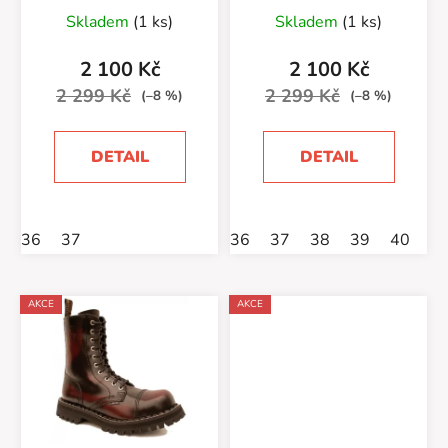
u
Skladem
(1 ks)
Skladem
(1 ks)
k
t
2 100 Kč
2 100 Kč
ů
2 299 Kč
2 299 Kč
(–8 %)
(–8 %)
DETAIL
DETAIL
36
37
36
37
38
39
40
4
AKCE
AKCE