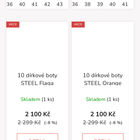
36
40
41
42
43
46
36
47
38
39
40
41
AKCE
AKCE
10 dírkové boty
10 dírkové boty
STEEL Flaga
STEEL Orange
Skladem
(1 ks)
Skladem
(1 ks)
2 100 Kč
2 100 Kč
2 299 Kč
2 299 Kč
(–8 %)
(–8 %)