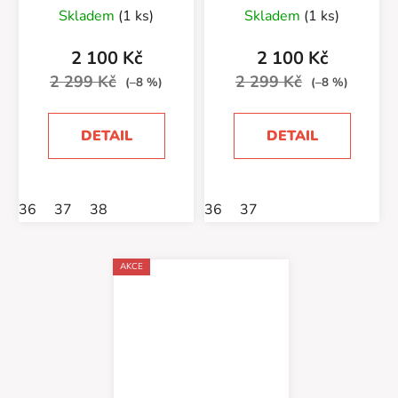
Průměrné
Skladem
(1 ks)
Skladem
(1 ks)
hodnocení
produktu
2 100 Kč
2 100 Kč
je
2 299 Kč
2 299 Kč
(–8 %)
(–8 %)
5,0
z
DETAIL
DETAIL
5
hvězdiček.
36
37
38
36
37
AKCE