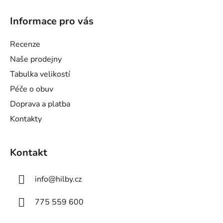
Z
á
Informace pro vás
p
a
Recenze
t
Naše prodejny
í
Tabulka velikostí
Péče o obuv
Doprava a platba
Kontakty
Kontakt
info
@
hilby.cz
775 559 600