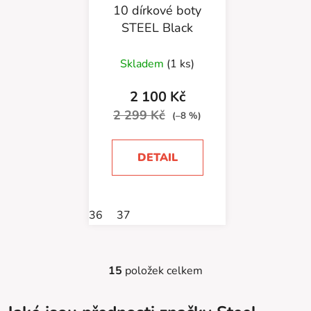
10 dírkové boty
STEEL Black
Průměrné
Skladem
(1 ks)
hodnocení
produktu
2 100 Kč
je
2 299 Kč
(–8 %)
5,0
z
DETAIL
5
hvězdiček.
36
37
15
položek celkem
O
v
l