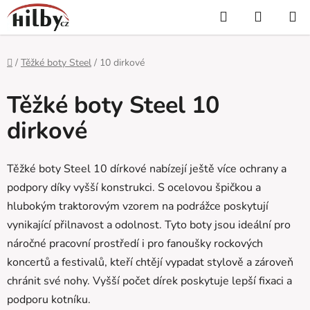
Přejít
Hledat
NÁKUP
na
KOŠÍK
obsah
Domů
/
Těžké boty Steel
/
10 dirkové
Těžké boty Steel 10
dirkové
Těžké boty Steel 10 dírkové nabízejí ještě více ochrany a
podpory díky vyšší konstrukci. S ocelovou špičkou a
hlubokým traktorovým vzorem na podrážce poskytují
vynikající přilnavost a odolnost. Tyto boty jsou ideální pro
náročné pracovní prostředí i pro fanoušky rockových
koncertů a festivalů, kteří chtějí vypadat stylově a zároveň
chránit své nohy. Vyšší počet dírek poskytuje lepší fixaci a
podporu kotníku.