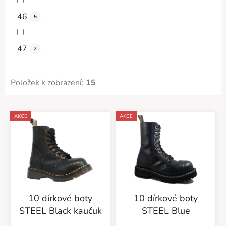
46
5
47
2
Položek k zobrazení:
15
V
AKCE
AKCE
ý
p
i
s
p
r
10 dírkové boty
10 dírkové boty
o
STEEL Black kaučuk
STEEL Blue
d