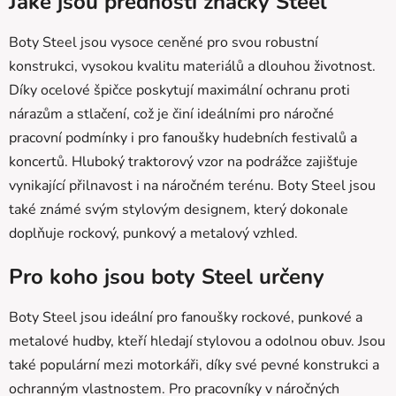
Jaké jsou přednosti značky Steel
á
d
Boty Steel jsou vysoce ceněné pro svou robustní
a
konstrukci, vysokou kvalitu materiálů a dlouhou životnost.
c
Díky ocelové špičce poskytují maximální ochranu proti
í
p
nárazům a stlačení, což je činí ideálními pro náročné
r
pracovní podmínky i pro fanoušky hudebních festivalů a
v
koncertů. Hluboký traktorový vzor na podrážce zajišťuje
k
vynikající přilnavost i na náročném terénu. Boty Steel jsou
y
v
také známé svým stylovým designem, který dokonale
ý
doplňuje rockový, punkový a metalový vzhled.
p
i
Pro koho jsou boty Steel určeny
s
u
Boty Steel jsou ideální pro fanoušky rockové, punkové a
metalové hudby, kteří hledají stylovou a odolnou obuv. Jsou
také populární mezi motorkáři, díky své pevné konstrukci a
ochranným vlastnostem. Pro pracovníky v náročných