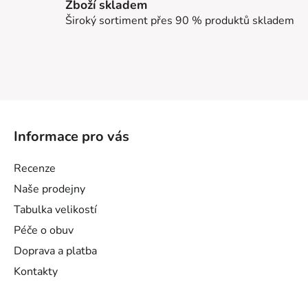
Zboží skladem
Široký sortiment přes 90 % produktů skladem
Z
á
Informace pro vás
p
a
Recenze
t
Naše prodejny
í
Tabulka velikostí
Péče o obuv
Doprava a platba
Kontakty