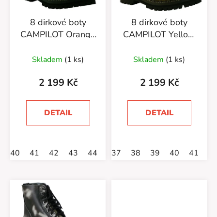
p
r
8 dirkové boty
8 dirkové boty
o
CAMPILOT Orange
CAMPILOT Yellow
d
Black
Black
u
Průměrné
Skladem
(1 ks)
Skladem
(1 ks)
k
hodnocení
t
produktu
2 199 Kč
2 199 Kč
ů
je
5,0
DETAIL
DETAIL
z
5
hvězdiček.
40
41
42
43
44
45
37
38
39
40
41
4