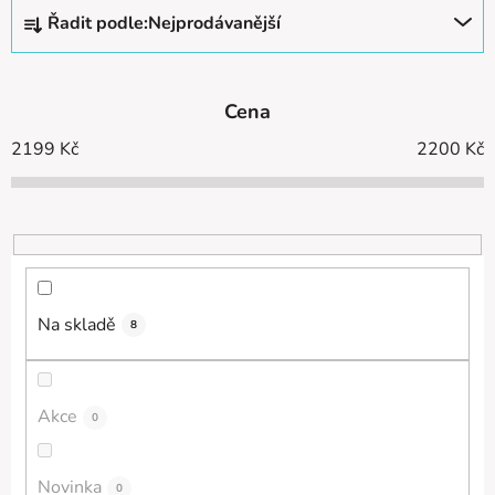
Ř
Řadit podle:
Nejprodávanější
a
z
e
Cena
n
í
2199
Kč
2200
Kč
p
r
o
d
u
k
Na skladě
8
t
ů
Akce
0
Novinka
0