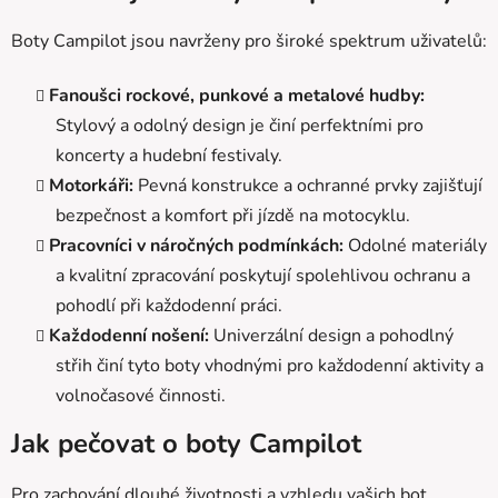
i
s
Boty Campilot jsou navrženy pro široké spektrum uživatelů:
u
Fanoušci rockové, punkové a metalové hudby:
Stylový a odolný design je činí perfektními pro
koncerty a hudební festivaly.
Motorkáři:
Pevná konstrukce a ochranné prvky zajišťují
bezpečnost a komfort při jízdě na motocyklu.
Pracovníci v náročných podmínkách:
Odolné materiály
a kvalitní zpracování poskytují spolehlivou ochranu a
pohodlí při každodenní práci.
Každodenní nošení:
Univerzální design a pohodlný
střih činí tyto boty vhodnými pro každodenní aktivity a
volnočasové činnosti.
Jak pečovat o boty Campilot
Pro zachování dlouhé životnosti a vzhledu vašich bot