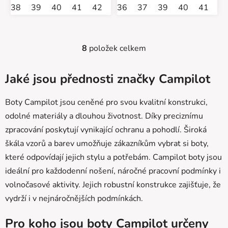
38
39
40
41
42
43
36
44
37
45
39
46
40
41
4
8
položek celkem
O
v
l
Jaké jsou přednosti značky Campilot
á
d
Boty Campilot jsou ceněné pro svou kvalitní konstrukci,
a
odolné materiály a dlouhou životnost. Díky preciznímu
c
zpracování poskytují vynikající ochranu a pohodlí. Široká
í
p
škála vzorů a barev umožňuje zákazníkům vybrat si boty,
r
které odpovídají jejich stylu a potřebám. Campilot boty jsou
v
ideální pro každodenní nošení, náročné pracovní podmínky i
k
volnočasové aktivity. Jejich robustní konstrukce zajišťuje, že
y
v
vydrží i v nejnáročnějších podmínkách.
ý
p
Pro koho jsou boty Campilot určeny