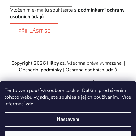
Vložením e-mailu souhlasíte s
podmínkami ochrany
osobních údajů
PŘIHLÁSIT SE
Copyright 2026
Hilby.cz
. Všechna práva vyhrazena.
|
Obchodní podmínky
|
Ochrana osobních údajů
Provozovatel e-shopu: Hilby CZ s.r.o., IČ: 27467317, se
sídlem Soukenická 2082/7,11000 Praha 1 – Nové
Tento web používá soubory cookie. Dalším procházením
Město.
tohoto webu vyjadřujete souhlas s jejich používáním.. Více
Společnost je zapsána u Městského soudu v Praze -
informací
zde
.
oddíl C, vložka 197085.
Nastavení
Vytvořil Shoptet
&
PekneWeby