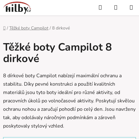
Přejít
Hledat
NÁKUP
na
KOŠÍK
obsah
Domů
/
Těžké boty Campilot
/
8 dirkové
Těžké boty Campilot 8
dirkové
8 dírkové boty Campilot nabízejí maximální ochranu a
stabilitu. Díky pevné konstrukci a použití kvalitních
materiálů jsou tyto boty ideální pro různé aktivity, od
pracovních úkolů po volnočasové aktivity. Poskytují skvělou
ochranu nohou a zaručují pohodlí po celý den. Jsou navrženy
tak, aby odolávaly náročným podmínkám a zároveň
poskytovaly stylový vzhled.