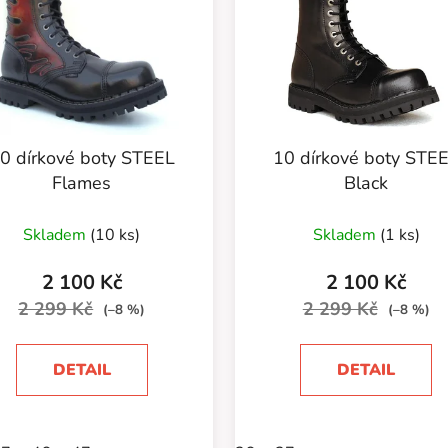
0 dírkové boty STEEL
10 dírkové boty STE
Flames
Black
Průměrné
Skladem
(10 ks)
Skladem
(1 ks)
hodnocení
produktu
2 100 Kč
2 100 Kč
je
2 299 Kč
2 299 Kč
(–8 %)
(–8 %)
5,0
z
DETAIL
DETAIL
5
hvězdiček.