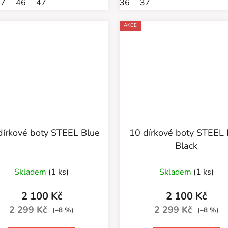
37
46
47
36
37
AKCE
dírkové boty STEEL Blue
10 dírkové boty STEEL
Black
Skladem
(1 ks)
Skladem
(1 ks)
2 100 Kč
2 100 Kč
2 299 Kč
2 299 Kč
(–8 %)
(–8 %)