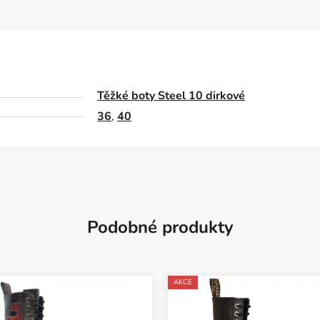
Těžké boty Steel 10 dirkové
36
,
40
Podobné produkty
AKCE