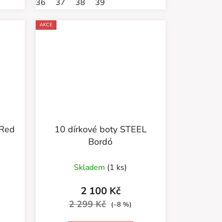
36
37
38
39
AKCE
 Red
10 dírkové boty STEEL
Bordó
Průměrné
Skladem
(1 ks)
hodnocení
produktu
2 100 Kč
je
2 299 Kč
(–8 %)
5,0