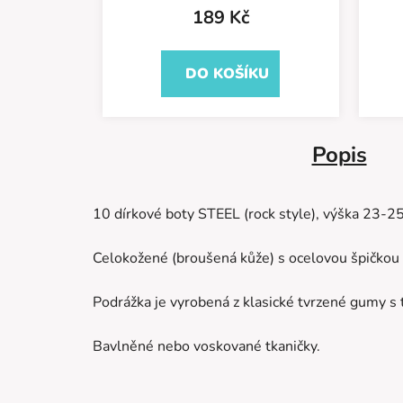
189 Kč
DO KOŠÍKU
Popis
10 dírkové boty STEEL (rock style), výška 23-2
Celokožené (broušená kůže) s ocelovou špičkou a
Podrážka je vyrobená z klasické tvrzené gumy s
Bavlněné nebo voskované tkaničky.