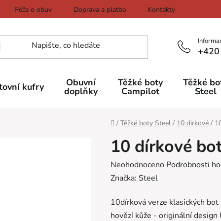
Péče o obuv
Doprava a platba
Kontakty
Informa
+420
Obuvní
Těžké boty
Těžké bo
tovní kufry
doplňky
Campilot
Steel
Domů
/
Těžké boty Steel
/
10 dirkové
/
1
10 dírkové bo
Průměrné
Neohodnoceno
Podrobnosti ho
hodnocení
Značka:
Steel
produktu
10dírková verze klasických bot
je
hovězí kůže - originální desi
0,0