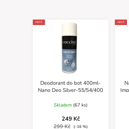
AKCE
AKCE
Deodorant do bot 400ml-
N
Nano Deo Silver-55/54/400
Imp
Průměrné
Skladem
(67 ks)
hodnocení
produktu
249 Kč
je
299 Kč
(–16 %)