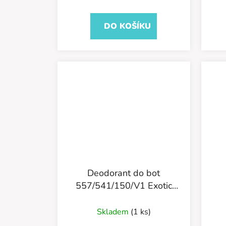
5,0
z
DO KOŠÍKU
5
hvězdiček.
Deodorant do bot
557/541/150/V1 Exotic
Breeze
Skladem
(1 ks)