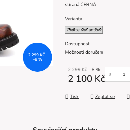
stíraná ČERNÁ
z
5
Varianta
hvězdiček.
Dostupnost
Možnosti doručení
2 299 KČ
–8 %
2 299 Kč
–8 %
2 100 Kč
Měrná cena:
Tisk
Zeptat se