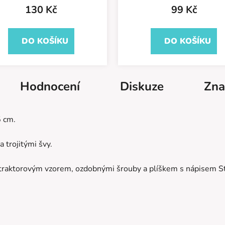
130 Kč
99 Kč
DO KOŠÍKU
DO KOŠÍKU
Hodnocení
Diskuze
Zna
5 cm.
 trojitými švy.
 traktorovým vzorem, ozdobnými šrouby a plíškem s nápisem S