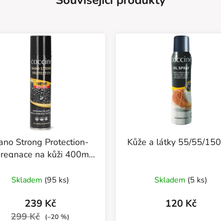
Související produkty
ano Strong Protection-
Kůže a látky 55/55/15
regnace na kůži 400ml-
55/583/400/v2
Skladem
(95 ks)
Skladem
(5 ks)
239 Kč
120 Kč
299 Kč
(–20 %)