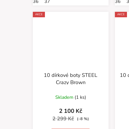
36
37
36
AKCE
AKCE
10 dírkové boty STEEL
10 
Crazy Brown
Skladem
(1 ks)
2 100 Kč
2 299 Kč
(–8 %)