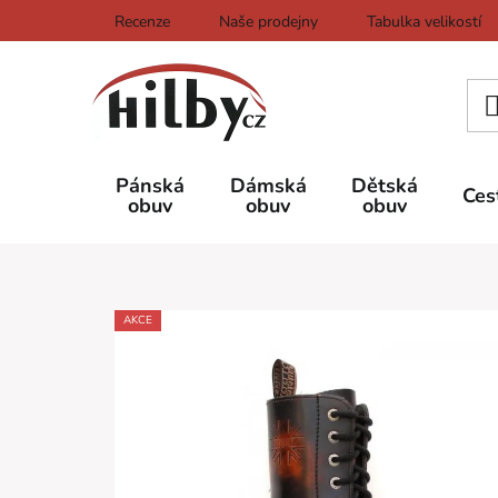
Přejít
Recenze
Naše prodejny
Tabulka velikostí
na
obsah
Pánská
Dámská
Dětská
Ces
obuv
obuv
obuv
AKCE