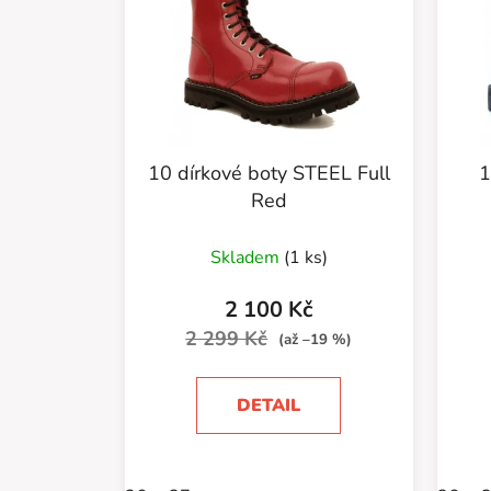
10 dírkové boty STEEL Full
1
Red
Skladem
(1 ks)
2 100 Kč
2 299 Kč
(až –19 %)
DETAIL