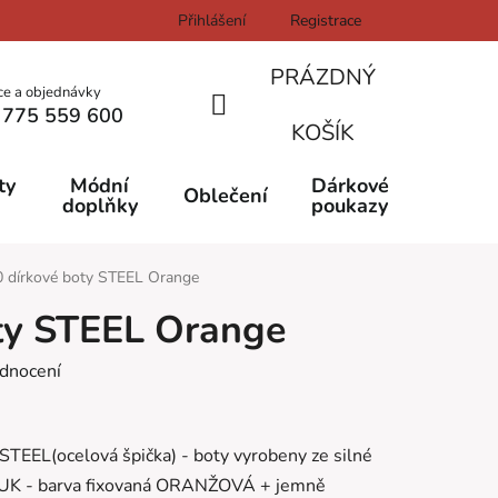
Přihlášení
Registrace
PRÁZDNÝ
ce a objednávky
 775 559 600
NÁKUPNÍ
KOŠÍK
KOŠÍK
ty
Módní
Dárkové
Oblečení
doplňky
poukazy
0 dírkové boty STEEL Orange
ty STEEL Orange
dnocení
 STEEL(ocelová špička) - boty vyrobeny ze silné
gn UK - barva fixovaná ORANŽOVÁ + jemně