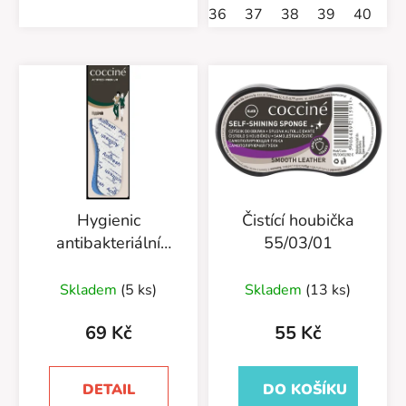
36
37
38
39
40
4
Hygienic
Čistící houbička
antibakteriální
55/03/01
vložka 665/29
Skladem
(5 ks)
Skladem
(13 ks)
69 Kč
55 Kč
DETAIL
DO KOŠÍKU