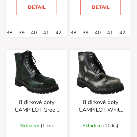
DETAIL
DETAIL
38
39
40
41
42
43
38
44
39
45
40
46
41
42
4
8 dirkové boty
8 dirkové boty
CAMPILOT Green
CAMPILOT White
Black
Black
Skladem
(1 ks)
Skladem
(10 ks)