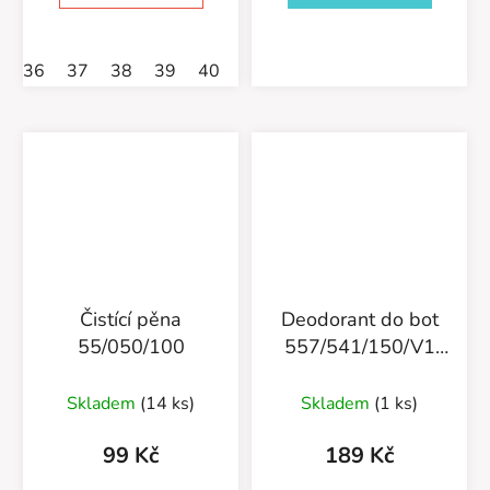
36
37
38
39
40
41
42
43
44
46
Čistící pěna
Deodorant do bot
55/050/100
557/541/150/V1
Exotic Breeze
Skladem
(14 ks)
Skladem
(1 ks)
99 Kč
189 Kč