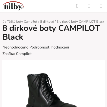
Přejít
Hledat
NÁKUP
na
KOŠÍK
obsah
Domů
/
Těžké boty Campilot
/
8 dirkové
/
8 dirkové boty CAMPILOT Black
8 dirkové boty CAMPILOT
Black
Průměrné
Neohodnoceno
Podrobnosti hodnocení
hodnocení
Značka:
Campilot
produktu
je
0,0
z
5
hvězdiček.