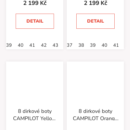
2 199 Kč
2 199 Kč
DETAIL
DETAIL
39
40
41
42
43
44
37
45
38
47
39
40
41
4
8 dirkové boty
8 dirkové boty
CAMPILOT Yellow
CAMPILOT Orange
Black
Black
Průměrné