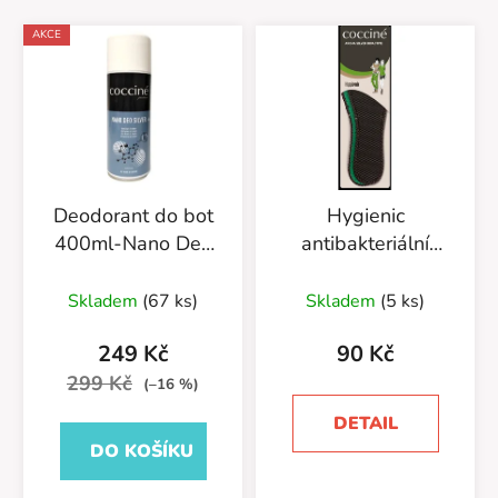
AKCE
Deodorant do bot
Hygienic
400ml-Nano Deo
antibakteriální
Silver-55/54/400
vložka s vůní
Průměrné
borovice 665/10
Skladem
(67 ks)
Skladem
(5 ks)
hodnocení
produktu
249 Kč
90 Kč
je
299 Kč
(–16 %)
5,0
DETAIL
z
DO KOŠÍKU
5
hvězdiček.