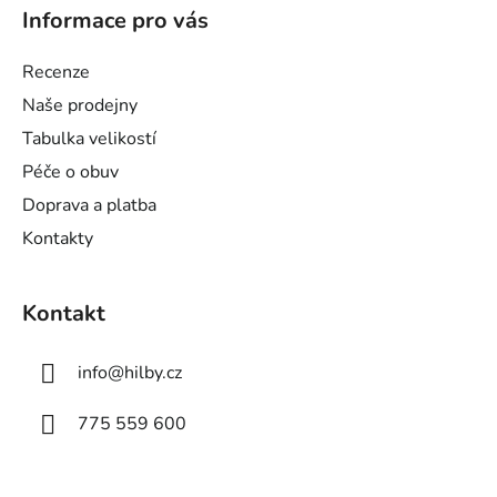
á
Informace pro vás
p
a
Recenze
t
Naše prodejny
í
Tabulka velikostí
Péče o obuv
Doprava a platba
Kontakty
Kontakt
info
@
hilby.cz
775 559 600