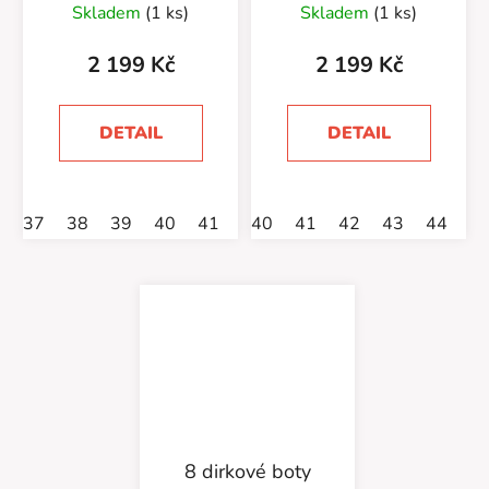
Skladem
(1 ks)
Skladem
(1 ks)
hodnocení
produktu
2 199 Kč
2 199 Kč
je
5,0
DETAIL
DETAIL
z
5
hvězdiček.
37
38
39
40
41
43
40
44
41
45
42
46
43
44
4
8 dirkové boty