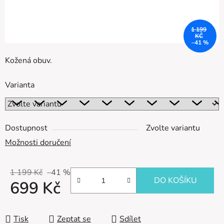
1 199
KČ
–41 %
Kožená obuv.
Varianta
Dostupnost
Zvolte variantu
Možnosti doručení
1 199 Kč
–41 %
DO KOŠÍKU
699 Kč
Měrná cena:
Tisk
Zeptat se
Sdílet