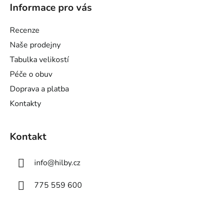
á
Informace pro vás
p
a
Recenze
t
Naše prodejny
í
Tabulka velikostí
Péče o obuv
Doprava a platba
Kontakty
Kontakt
info
@
hilby.cz
775 559 600