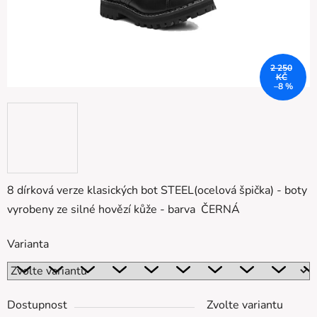
2 250
KČ
–8 %
8 dírková verze klasických bot STEEL(ocelová špička) - boty
vyrobeny ze silné hovězí kůže - barva ČERNÁ
Varianta
Dostupnost
Zvolte variantu