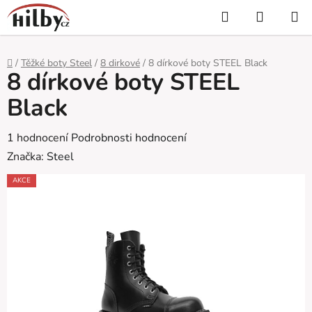
Přejít
Hledat
NÁKUP
na
KOŠÍK
obsah
Domů
/
Těžké boty Steel
/
8 dirkové
/
8 dírkové boty STEEL Black
8 dírkové boty STEEL
Black
Průměrné
1 hodnocení
Podrobnosti hodnocení
hodnocení
Značka:
Steel
produktu
AKCE
je
2,0
z
5
hvězdiček.