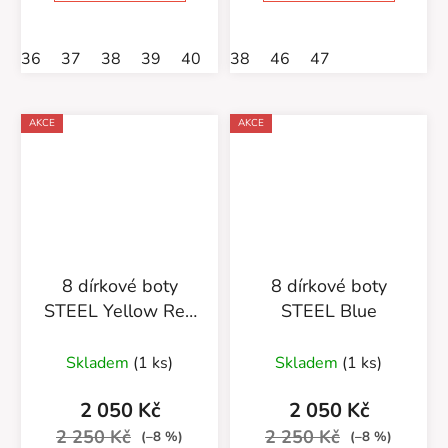
36
37
38
39
40
41
38
47
46
47
AKCE
AKCE
8 dírkové boty
8 dírkové boty
STEEL Yellow Red
STEEL Blue
Black
Skladem
(1 ks)
Skladem
(1 ks)
2 050 Kč
2 050 Kč
2 250 Kč
2 250 Kč
(–8 %)
(–8 %)