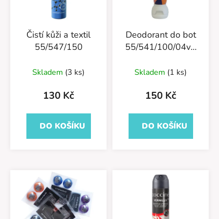
Čistí kůži a textil
Deodorant do bot
55/547/150
55/541/100/04v1
Nano Sprint Fresh
Skladem
(3 ks)
Skladem
(1 ks)
130 Kč
150 Kč
DO KOŠÍKU
DO KOŠÍKU