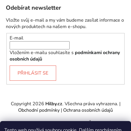
Odebírat newsletter
Vložte svůj e-mail a my vám budeme zasílat informace o
nových produktech na našem e-shopu.
E-mail
Vložením e-mailu souhlasíte s
podmínkami ochrany
osobních údajů
PŘIHLÁSIT SE
Copyright 2026
Hilby.cz
. Všechna práva vyhrazena.
|
Obchodní podmínky
|
Ochrana osobních údajů
Provozovatel e-shopu: Hilby CZ s.r.o., IČ: 27467317, se
sídlem Soukenická 2082/7,11000 Praha 1 – Nové
Tento web používá soubory cookie. Dalším procházením