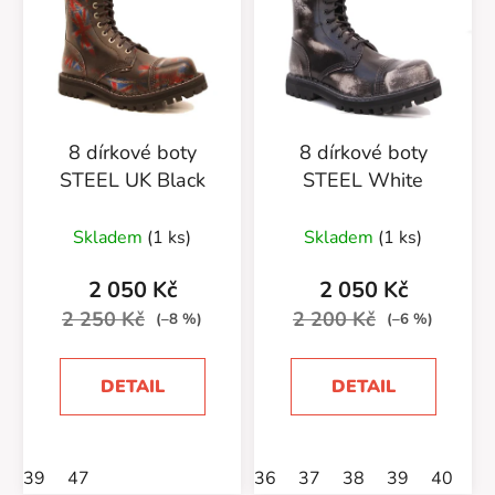
8 dírkové boty
8 dírkové boty
STEEL UK Black
STEEL White
Skladem
(1 ks)
Skladem
(1 ks)
2 050 Kč
2 050 Kč
2 250 Kč
2 200 Kč
(–8 %)
(–6 %)
DETAIL
DETAIL
39
47
36
37
38
39
40
4