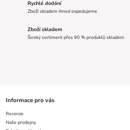
Rychlé dodání
Zboží skladem ihned expedujeme
Zboží skladem
Široký sortiment přes 90 % produktů skladem
Z
á
Informace pro vás
p
a
Recenze
t
Naše prodejny
í