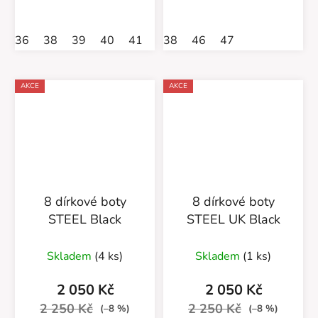
36
38
39
40
41
42
38
45
46
46
47
47
48
AKCE
AKCE
8 dírkové boty
8 dírkové boty
STEEL Black
STEEL UK Black
Průměrné
Skladem
(4 ks)
Skladem
(1 ks)
hodnocení
produktu
2 050 Kč
2 050 Kč
je
2 250 Kč
2 250 Kč
(–8 %)
(–8 %)