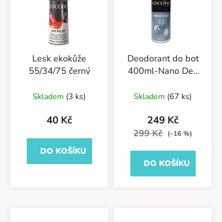
Lesk ekokůže
Deodorant do bot
55/34/75 černý
400ml-Nano Deo
Silver-55/54/400
Průměrné
Skladem
(3 ks)
Skladem
(67 ks)
hodnocení
produktu
40 Kč
249 Kč
je
299 Kč
(–16 %)
5,0
DO KOŠÍKU
z
DO KOŠÍKU
5
hvězdiček.