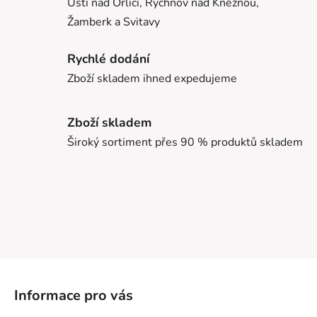
Ústí nad Orlicí, Rychnov nad Kněžnou,
Žamberk a Svitavy
Rychlé dodání
Zboží skladem ihned expedujeme
Zboží skladem
Široký sortiment přes 90 % produktů skladem
Z
á
Informace pro vás
p