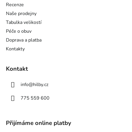
a
Recenze
t
Naše prodejny
í
Tabulka velikostí
Péče o obuv
Doprava a platba
Kontakty
Kontakt
info
@
hilby.cz
775 559 600
Přijímáme online platby