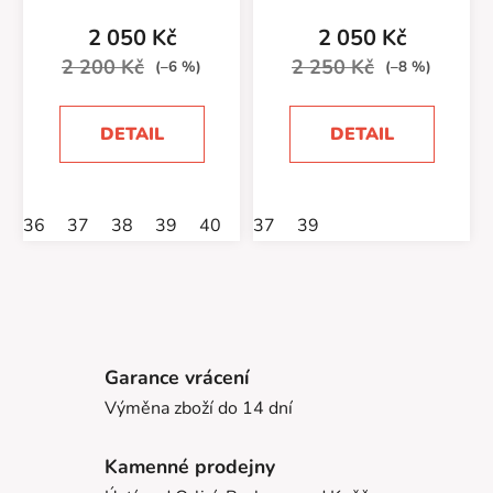
2 050 Kč
2 050 Kč
2 200 Kč
2 250 Kč
(–6 %)
(–8 %)
DETAIL
DETAIL
36
37
38
39
40
41
37
42
39
43
44
45
Garance vrácení
Výměna zboží do 14 dní
Kamenné prodejny