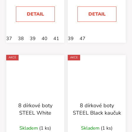
2,0
z
DETAIL
DETAIL
5
hvězdiček.
37
38
39
40
41
39
47
AKCE
AKCE
8 dírkové boty
8 dírkové boty
STEEL White
STEEL Black kaučuk
Skladem
(1 ks)
Skladem
(1 ks)