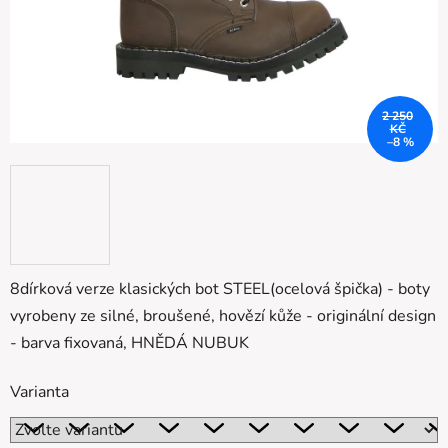
2 250
KČ
–8 %
8dírková verze klasických bot STEEL(ocelová špička) - boty
vyrobeny ze silné, broušené, hovězí kůže - originální design
- barva fixovaná, HNĚDÁ NUBUK
Varianta