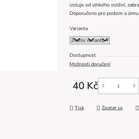
izoluje od vlhkého ostění, zab
z
Doporučeno pro podzim a zimu
5
hvězdiček.
Varianta
Dostupnost
Možnosti doručení
40 Kč
Měrná cena:
Tisk
Zeptat se