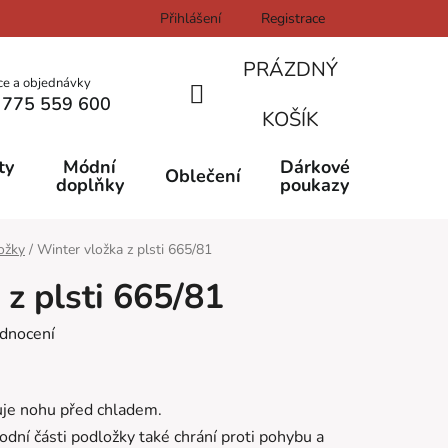
Přihlášení
Registrace
PRÁZDNÝ
ce a objednávky
 775 559 600
NÁKUPNÍ
KOŠÍK
KOŠÍK
ty
Módní
Dárkové
Oblečení
doplňky
poukazy
ožky
/
Winter vložka z plsti 665/81
z plsti 665/81
dnocení
oluje nohu před chladem.
dní části podložky také chrání proti pohybu a