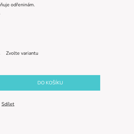
raňuje odřeninám.
.
Zvolte variantu
DO KOŠÍKU
Sdílet