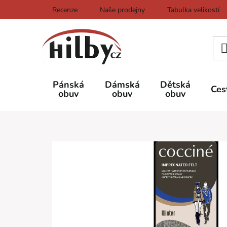
Přejít
Recenze
Naše prodejny
Tabulka velikostí
na
obsah
Pánská
Dámská
Dětská
Ces
obuv
obuv
obuv