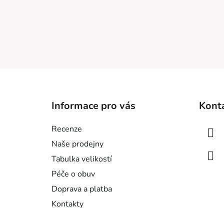
Z
á
Informace pro vás
Kont
p
a
Recenze
t
Naše prodejny
í
Tabulka velikostí
Péče o obuv
Doprava a platba
Kontakty