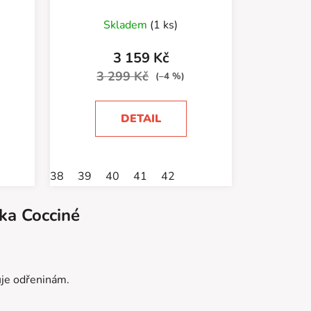
Skladem
(1 ks)
3 159 Kč
3 299 Kč
(–4 %)
DETAIL
38
39
40
41
42
ka
Cocciné
uje odřeninám.