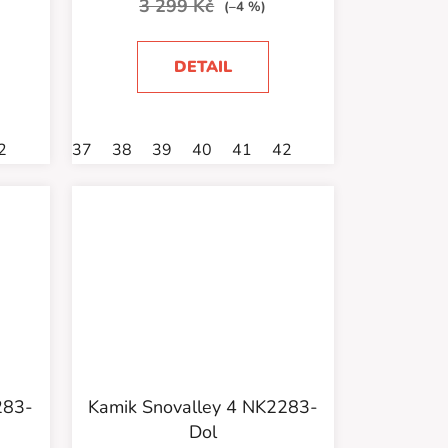
3 299 Kč
(–4 %)
DETAIL
2
37
38
39
40
41
42
283-
Kamik Snovalley 4 NK2283-
Dol