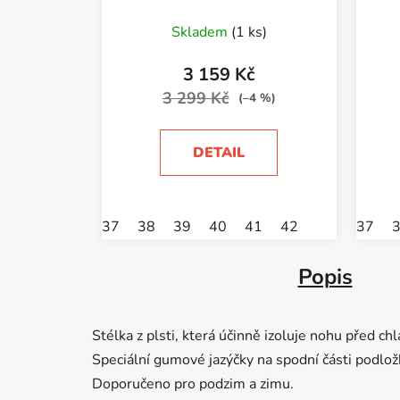
Skladem
(1 ks)
3 159 Kč
3 299 Kč
(–4 %)
DETAIL
37
38
39
40
41
42
37
Popis
Stélka z plsti, která účinně izoluje nohu před ch
Speciální gumové jazýčky na spodní části podlož
Doporučeno pro podzim a zimu.