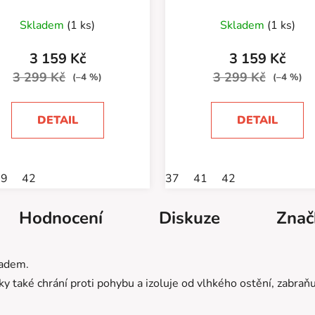
Skladem
(1 ks)
Skladem
(1 ks)
3 159 Kč
3 159 Kč
3 299 Kč
3 299 Kč
(–4 %)
(–4 %)
DETAIL
DETAIL
39
42
37
41
42
Hodnocení
Diskuze
Znač
ladem.
ky také chrání proti pohybu a izoluje od vlhkého ostění, zabraň