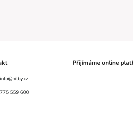
akt
Přijímáme online plat
info
@
hilby.cz
775 559 600