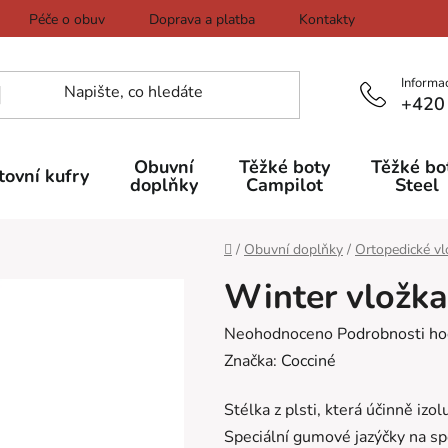
Péče o obuv
Doprava a platba
Kontakty
Informa
+420
Obuvní
Těžké boty
Těžké bo
tovní kufry
doplňky
Campilot
Steel
Domů
/
Obuvní doplňky
/
Ortopedické vl
Winter vložka 
Průměrné
Neohodnoceno
Podrobnosti ho
hodnocení
Značka:
Cocciné
produktu
Stélka z plsti, která účinně iz
je
Speciální gumové jazýčky na spo
0,0