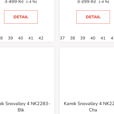
3 499 Kč
3 299 Kč
(–4 %)
(–4 %)
DETAIL
DETAIL
38
39
40
41
42
37
38
39
40
41
4
ik Snovalley 4 NK2283-
Kamik Snovalley 4 NK2
Blk
Cha