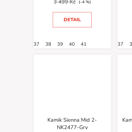
3 499 Kč
(–4 %)
DETAIL
37
38
39
40
41
37
Kamik Sienna Mid 2-
Kam
NK2477-Gry