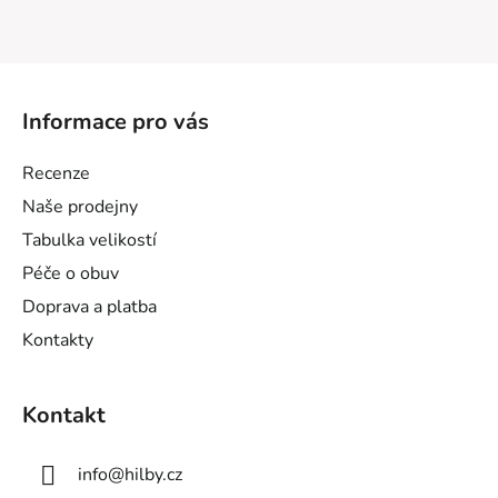
Z
á
Informace pro vás
p
a
Recenze
t
Naše prodejny
í
Tabulka velikostí
Péče o obuv
Doprava a platba
Kontakty
Kontakt
info
@
hilby.cz