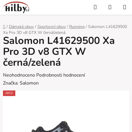
Přejít
Hledat
NÁKUP
na
KOŠÍK
obsah
Domů
/
Dámská obuv
/
Sportovní obuv
/
Running
/
Salomon L41629500
Xa Pro 3D v8 GTX W černá/zelená
Salomon L41629500 Xa
Pro 3D v8 GTX W
černá/zelená
Průměrné
Neohodnoceno
Podrobnosti hodnocení
hodnocení
Značka:
Salomon
produktu
AKCE
je
0,0
z
5
hvězdiček.