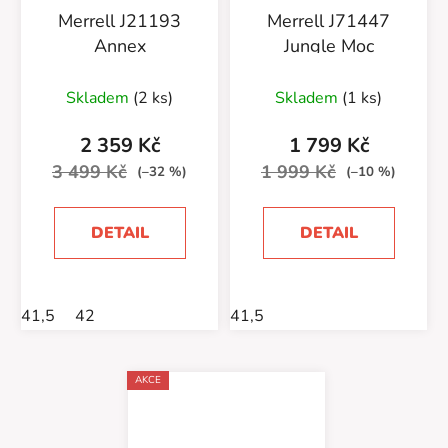
Merrell J21193
Merrell J71447
Annex
Jungle Moc
Průměrné
Skladem
(2 ks)
Skladem
(1 ks)
hodnocení
produktu
2 359 Kč
1 799 Kč
je
3 499 Kč
1 999 Kč
(–32 %)
(–10 %)
5,0
z
DETAIL
DETAIL
5
hvězdiček.
41,5
42
41,5
AKCE