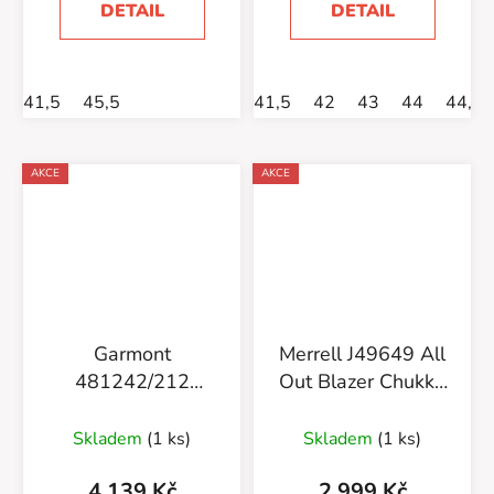
DETAIL
DETAIL
41,5
45,5
41,5
42
43
44
44,5
AKCE
AKCE
Garmont
Merrell J49649 All
481242/212
Out Blazer Chukka
Miguasha Nubuck
North
Gtx M beige/olive
Skladem
(1 ks)
Skladem
(1 ks)
green
4 139 Kč
2 999 Kč