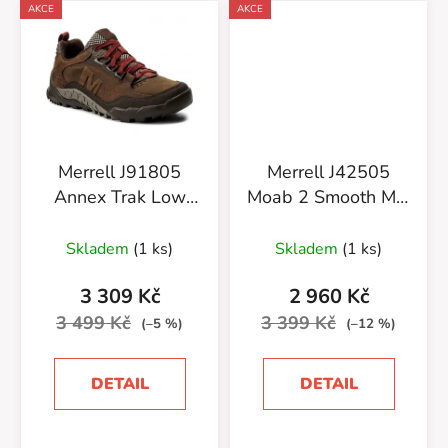
AKCE
AKCE
Merrell J91805
Merrell J42505
Annex Trak Low
Moab 2 Smooth Mid
Clay
WTPF
Skladem
(1 ks)
Skladem
(1 ks)
3 309 Kč
2 960 Kč
3 499 Kč
3 399 Kč
(–5 %)
(–12 %)
DETAIL
DETAIL