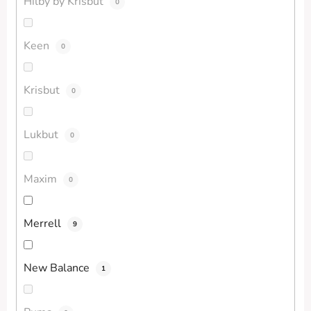
Hilby by Krisbut
0
Keen
0
Krisbut
0
Lukbut
0
Maxim
0
Merrell
9
New Balance
1