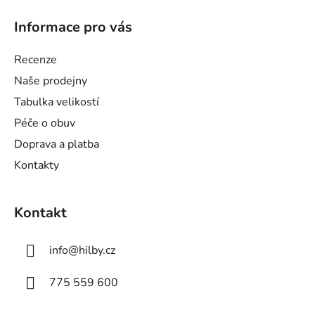
á
Informace pro vás
p
a
Recenze
t
Naše prodejny
í
Tabulka velikostí
Péče o obuv
Doprava a platba
Kontakty
Kontakt
info
@
hilby.cz
775 559 600