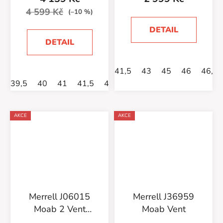
4 599 Kč
(–10 %)
DETAIL
DETAIL
41,5
43
45
46
46,5
39,5
40
41
41,5
47
48
AKCE
AKCE
Merrell J06015
Merrell J36959
Moab 2 Vent
Moab Vent
Beluga