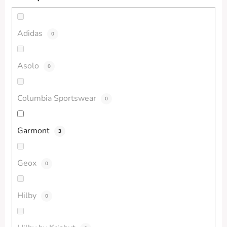
Adidas
0
Asolo
0
Columbia Sportswear
0
Garmont
3
Geox
0
Hilby
0