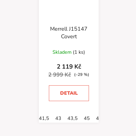
Merrell J15147
Covert
Skladem
(1 ks)
2 119 Kč
2 999 Kč
(–29 %)
DETAIL
41,5
43
43,5
45
46
46,5