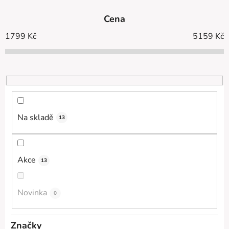
e
Cena
n
í
1799
Kč
5159
Kč
p
r
o
d
u
k
Na skladě
13
t
ů
Akce
13
Novinka
0
Značky