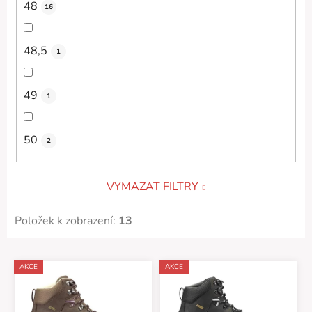
48
16
48,5
1
49
1
50
2
VYMAZAT FILTRY
Položek k zobrazení:
13
V
AKCE
AKCE
ý
p