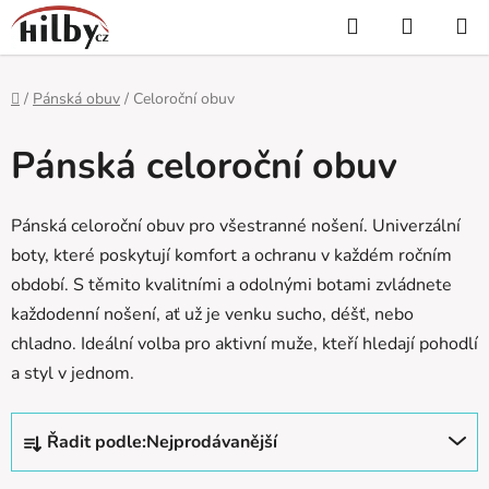
Přejít
Hledat
NÁKUP
na
KOŠÍK
obsah
Domů
/
Pánská obuv
/
Celoroční obuv
Pánská celoroční obuv
Pánská celoroční obuv pro všestranné nošení. Univerzální
boty, které poskytují komfort a ochranu v každém ročním
období. S těmito kvalitními a odolnými botami zvládnete
každodenní nošení, ať už je venku sucho, déšť, nebo
chladno. Ideální volba pro aktivní muže, kteří hledají pohodlí
a styl v jednom.
Ř
Řadit podle:
Nejprodávanější
a
z