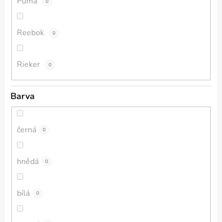
Puma
0
Reebok
0
Rieker
0
Barva
černá
0
hnědá
0
bílá
0