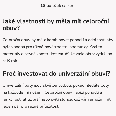
13
položek celkem
O
v
l
Jaké vlastnosti by měla mít celoroční
á
obuv?
d
a
Celoroční obuv by měla kombinovat pohodlí a odolnost, aby
c
byla vhodná pro různé povětrnostní podmínky. Kvalitní
í
p
materiály a pevná konstrukce zaručí, že vaše obuv vydrží po
r
celý rok.
v
k
Proč investovat do univerzální obuvi?
y
v
Univerzální boty jsou skvělou volbou, pokud hledáte boty
ý
na každodenní nošení. Celoroční obuv nabízí pohodlí a
p
i
funkčnost, ať už prší nebo svítí slunce, což vám umožní mít
s
jeden pár pro různé příležitosti.
u