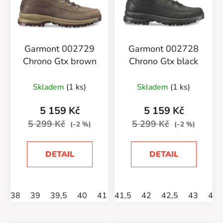
i
s
p
r
Garmont 002729
Garmont 002728
o
Chrono Gtx brown
Chrono Gtx black
d
u
Skladem
(1 ks)
Skladem
(1 ks)
k
t
5 159 Kč
5 159 Kč
ů
5 299 Kč
5 299 Kč
(–2 %)
(–2 %)
DETAIL
DETAIL
38
39
39,5
40
41
41,5
41,5
42
42
42,5
42,5
43
43
44
44