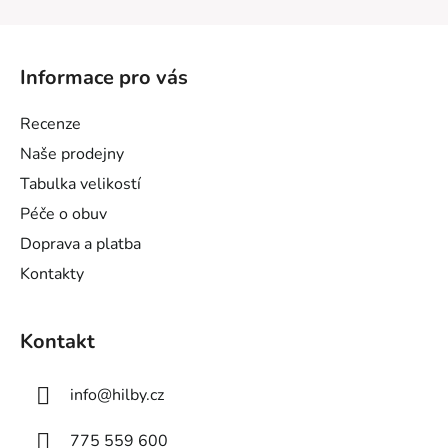
Z
á
Informace pro vás
p
a
Recenze
t
Naše prodejny
í
Tabulka velikostí
Péče o obuv
Doprava a platba
Kontakty
Kontakt
info
@
hilby.cz
775 559 600