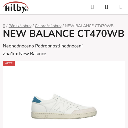
Přejít
Hledat
NÁKUP
na
KOŠÍK
obsah
Domů
/
Pánská obuv
/
Celoroční obuv
/
NEW BALANCE CT470WB
NEW BALANCE CT470WB
Průměrné
Neohodnoceno
Podrobnosti hodnocení
hodnocení
Značka:
New Balance
produktu
AKCE
je
0,0
z
5
hvězdiček.