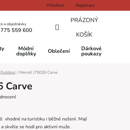
Přihlášení
Registrace
PRÁZDNÝ
ce a objednávky
 775 559 600
NÁKUPNÍ
KOŠÍK
KOŠÍK
ty
Módní
Dárkové
Oblečení
doplňky
poukazy
Outdoor
/
Merrell J75026 Carve
6 Carve
dnocení
 vhodné na turistiku i běžné nošení. Mají
 skvěle se hodí pro aktivní muže.