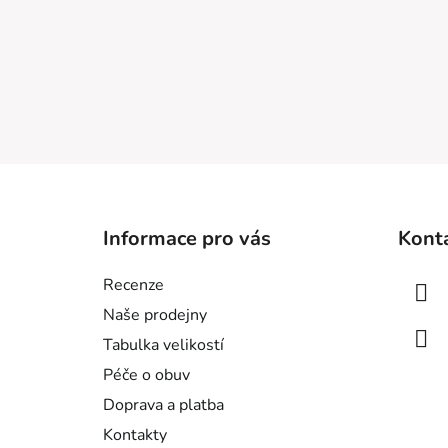
Z
á
Informace pro vás
Kont
p
a
Recenze
t
Naše prodejny
í
Tabulka velikostí
Péče o obuv
Doprava a platba
Kontakty