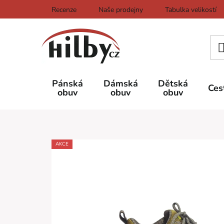
Přejít
Recenze
Naše prodejny
Tabulka velikostí
na
obsah
Pánská
Dámská
Dětská
Ces
obuv
obuv
obuv
AKCE