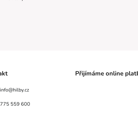
akt
Přijímáme online plat
info
@
hilby.cz
775 559 600