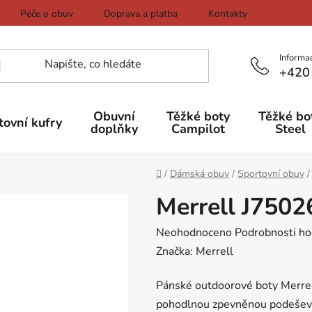
Péče o obuv
Doprava a platba
Kontakty
Informa
+420
Obuvní
Těžké boty
Těžké bo
tovní kufry
doplňky
Campilot
Steel
Domů
/
Dámská obuv
/
Sportovní obuv
/
Merrell J7502
Průměrné
Neohodnoceno
Podrobnosti ho
hodnocení
Značka:
Merrell
produktu
Pánské outdoorové boty Merrell
je
pohodlnou zpevněnou podešev a
0,0