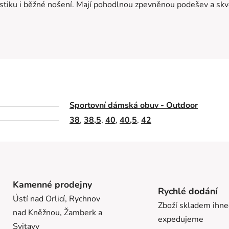
tiku i běžné nošení. Mají pohodlnou zpevněnou podešev a skv
Sportovní dámská obuv - Outdoor
38
,
38,5
,
40
,
40,5
,
42
Kamenné prodejny
Rychlé dodání
Ústí nad Orlicí, Rychnov
Zboží skladem ihn
nad Kněžnou, Žamberk a
expedujeme
Svitavy