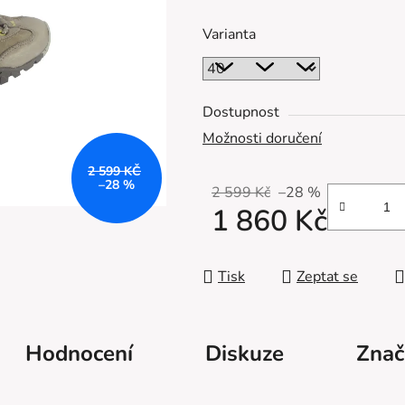
z
Varianta
5
hvězdiček.
Dostupnost
Možnosti doručení
2 599 KČ
–28 %
2 599 Kč
–28 %
1 860 Kč
Měrná cena:
Tisk
Zeptat se
Hodnocení
Diskuze
Znač