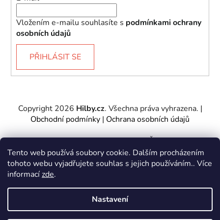
Vložením e-mailu souhlasíte s
podmínkami ochrany
osobních údajů
PŘIHLÁSIT SE
Copyright 2026
Hilby.cz
. Všechna práva vyhrazena.
|
Obchodní podmínky
|
Ochrana osobních údajů
Provozovatel e-shopu: Hilby CZ s.r.o., IČ: 27467317, se
sídlem Soukenická 2082/7,11000 Praha 1 – Nové
Tento web používá soubory cookie. Dalším procházením
Město.
tohoto webu vyjadřujete souhlas s jejich používáním.. Více
Společnost je zapsána u Městského soudu v Praze -
informací
zde
.
oddíl C, vložka 197085.
Nastavení
Vytvořil Shoptet
&
PekneWeby