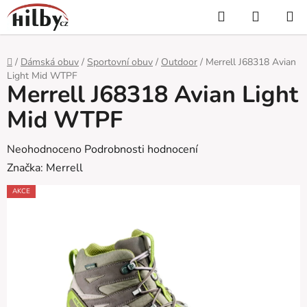
Přejít
Hledat
NÁKUP
na
KOŠÍK
obsah
Domů
/
Dámská obuv
/
Sportovní obuv
/
Outdoor
/
Merrell J68318 Avian
Light Mid WTPF
Merrell J68318 Avian Light
Mid WTPF
Průměrné
Neohodnoceno
Podrobnosti hodnocení
hodnocení
Značka:
Merrell
produktu
AKCE
je
0,0
z
5
hvězdiček.