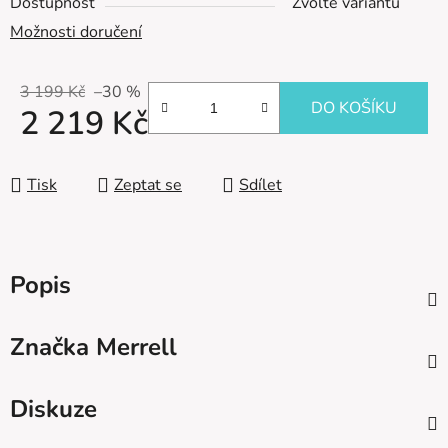
Dostupnost
Zvolte variantu
Možnosti doručení
3 199 Kč
–30 %
DO KOŠÍKU
2 219 Kč
Měrná cena:
Tisk
Zeptat se
Sdílet
Popis
Značka
Merrell
Diskuze