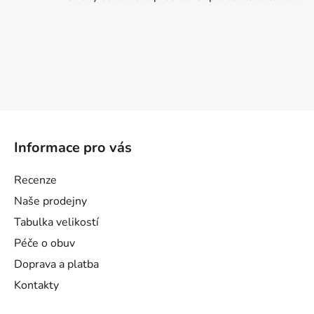
Z
á
Informace pro vás
p
a
Recenze
t
Naše prodejny
í
Tabulka velikostí
Péče o obuv
Doprava a platba
Kontakty