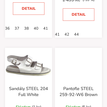
(–33 %)
DETAIL
DETAIL
36
37
38
40
41
41
42
44
Sandály STEEL 204
Pantofle STEEL
Full White
259-92-W6 Brown
Skladem
(1 ks)
Skladem
(5 ks)