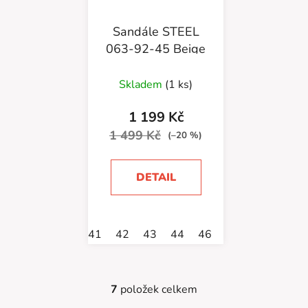
Sandále STEEL
063-92-45 Beige
Skladem
(1 ks)
1 199 Kč
1 499 Kč
(–20 %)
DETAIL
41
42
43
44
46
7
položek celkem
O