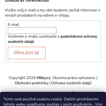
Odebírat newsletter
Vložte svůj e-mail a my vám budeme zasílat informace o
nových produktech na našem e-shopu.
E-mail
Vložením e-mailu souhlasíte s
podmínkami ochrany
osobních údajů
PŘIHLÁSIT SE
Copyright 2026
Hilby.cz
. Všechna práva vyhrazena.
|
Obchodní podmínky
|
Ochrana osobních údajů
Provozovatel e-shopu: Hilby CZ s.r.o., IČ: 27467317, se
sídlem Soukenická 2082/7,11000 Praha 1 – Nové
Tento web používá soubory cookie. Dalším procházením
Město.
tohoto webu vyjadřujete souhlas s jejich používáním.. Více