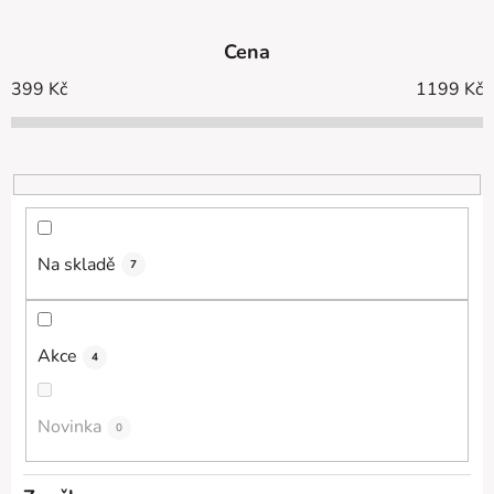
z
e
Cena
n
í
399
Kč
1199
Kč
p
r
o
d
u
k
Na skladě
7
t
ů
Akce
4
Novinka
0