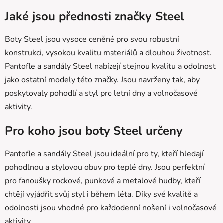
v
l
Jaké jsou přednosti značky Steel
á
d
Boty Steel jsou vysoce ceněné pro svou robustní
a
konstrukci, vysokou kvalitu materiálů a dlouhou životnost.
c
Pantofle a sandály Steel nabízejí stejnou kvalitu a odolnost
í
p
jako ostatní modely této značky. Jsou navrženy tak, aby
r
poskytovaly pohodlí a styl pro letní dny a volnočasové
v
aktivity.
k
y
Pro koho jsou boty Steel určeny
v
ý
Pantofle a sandály Steel jsou ideální pro ty, kteří hledají
p
i
pohodlnou a stylovou obuv pro teplé dny. Jsou perfektní
s
pro fanoušky rockové, punkové a metalové hudby, kteří
u
chtějí vyjádřit svůj styl i během léta. Díky své kvalitě a
odolnosti jsou vhodné pro každodenní nošení i volnočasové
aktivity.