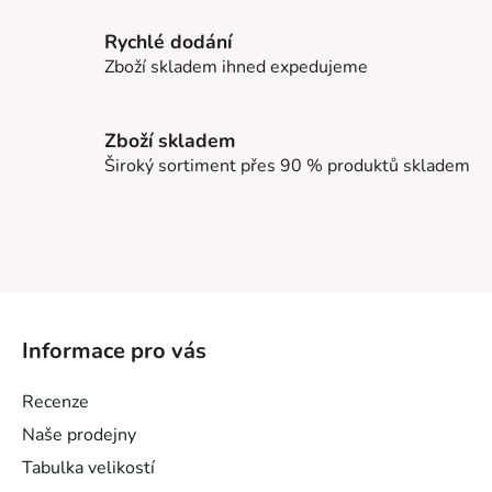
Rychlé dodání
Zboží skladem ihned expedujeme
Zboží skladem
Široký sortiment přes 90 % produktů skladem
Z
á
Informace pro vás
p
a
Recenze
t
Naše prodejny
í
Tabulka velikostí