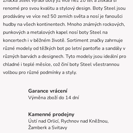
Značka Steel vyrábí boty již více než 20 let a získala si
renomé pro svou kvalitu a stylový design. Boty Steel jsou
prodávány ve více než 50 zemích světa a nosí je fanoušci
hudby na všech kontinentech. Mnoho známých rockových,
punkových a metalových kapel nosí boty Steel na
koncertech i v běžném životě. Sortiment značky zahrnuje
různé modely od těžkých bot po letní pantofle a sandály v
různých barvách a designech. Tyto modely jsou ideální pro
chladné i teplé měsíce, což činí boty Steel všestrannou
volbou pro různé podmínky a styly.
Garance vrácení
Výměna zboží do 14 dní
Kamenné prodejny
Ústí nad Orlicí, Rychnov nad Kněžnou,
Žamberk a Svitavy