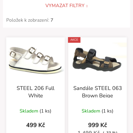
VYMAZAT FILTRY
Položek k zobrazení:
7
V
AKCE
ý
p
i
s
p
r
STEEL 206 Full
Sandále STEEL 063
o
White
Brown Beige
d
u
Skladem
(1 ks)
Skladem
(1 ks)
k
t
499 Kč
999 Kč
ů
1 499 Kč