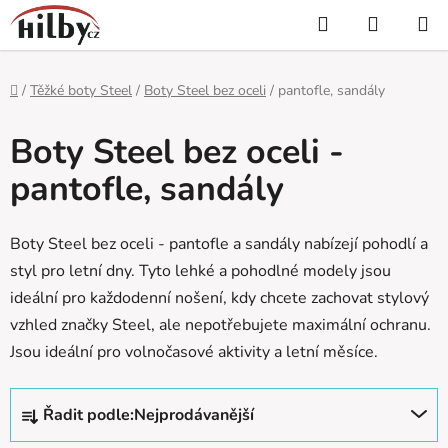
Přejít
Hledat
NÁKUP
na
KOŠÍK
obsah
Domů
/
Těžké boty Steel
/
Boty Steel bez oceli
/
pantofle, sandály
Boty Steel bez oceli -
pantofle, sandály
Boty Steel bez oceli - pantofle a sandály nabízejí pohodlí a
styl pro letní dny. Tyto lehké a pohodlné modely jsou
ideální pro každodenní nošení, kdy chcete zachovat stylový
vzhled značky Steel, ale nepotřebujete maximální ochranu.
Jsou ideální pro volnočasové aktivity a letní měsíce.
Ř
Řadit podle:
Nejprodávanější
a