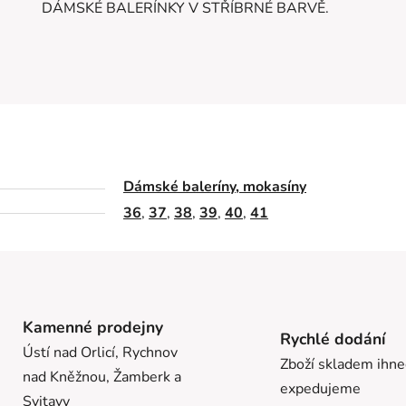
DÁMSKÉ BALERÍNKY V STŘÍBRNÉ BARVĚ.
Dámské baleríny, mokasíny
36
,
37
,
38
,
39
,
40
,
41
Kamenné prodejny
Rychlé dodání
Ústí nad Orlicí, Rychnov
Zboží skladem ihn
nad Kněžnou, Žamberk a
expedujeme
Svitavy