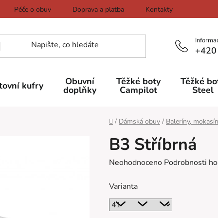
Péče o obuv
Doprava a platba
Kontakty
Informa
+420
Obuvní
Těžké boty
Těžké bo
tovní kufry
doplňky
Campilot
Steel
Domů
/
Dámská obuv
/
Baleríny, mokasí
B3 Stříbrná
Průměrné
Neohodnoceno
Podrobnosti ho
hodnocení
Varianta
produktu
je
0,0