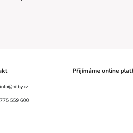
akt
Přijímáme online plat
info
@
hilby.cz
775 559 600