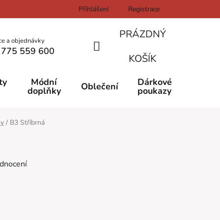
Přihlášení
Registrace
PRÁZDNÝ
ce a objednávky
 775 559 600
NÁKUPNÍ
KOŠÍK
KOŠÍK
ty
Módní
Dárkové
Oblečení
doplňky
poukazy
ny
/
B3 Stříbrná
dnocení