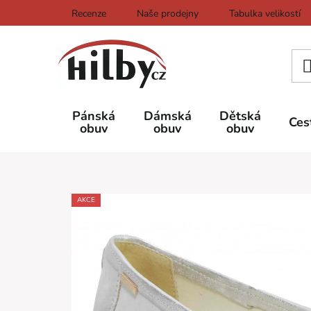
Přejít
Recenze
Naše prodejny
Tabulka velikostí
na
obsah
Pánská
Dámská
Dětská
Ces
obuv
obuv
obuv
AKCE