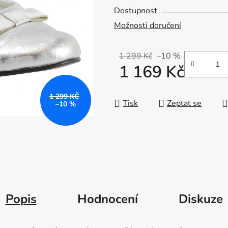
z
Dostupnost
5
Možnosti doručení
hvězdiček.
1 299 Kč
–10 %
1 169 Kč
Měrná cena:
1 299 KČ
Tisk
Zeptat se
–10 %
Popis
Hodnocení
Diskuze