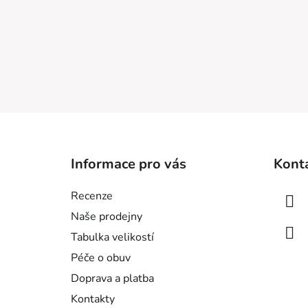
Z
á
Informace pro vás
Kont
p
a
Recenze
t
Naše prodejny
í
Tabulka velikostí
Péče o obuv
Doprava a platba
Kontakty