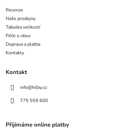
p
a
Recenze
t
Naše prodejny
í
Tabulka velikostí
Péče o obuv
Doprava a platba
Kontakty
Kontakt
info
@
hilby.cz
775 559 600
Přijímáme online platby