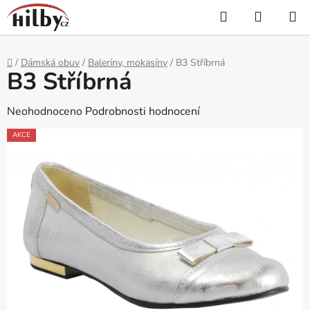
Přejít
Hledat
NÁKUP
na
KOŠÍK
obsah
Domů
/
Dámská obuv
/
Baleríny, mokasíny
/
B3 Stříbrná
B3 Stříbrná
Průměrné
Neohodnoceno
Podrobnosti hodnocení
hodnocení
AKCE
produktu
je
0,0
z
5
hvězdiček.