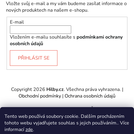
Vložte svůj e-mail a my vám budeme zasílat informace o
nových produktech na našem e-shopu.
E-mail
Vložením e-mailu souhlasíte s
podmínkami ochrany
osobních údajů
PŘIHLÁSIT SE
Copyright 2026
Hilby.cz
. Všechna práva vyhrazena.
|
Obchodní podmínky
|
Ochrana osobních údajů
Provozovatel e-shopu: Hilby CZ s.r.o., IČ: 27467317, se
sídlem Soukenická 2082/7,11000 Praha 1 – Nové
Tento web používá soubory cookie. Dalším procházením
Město.
tohoto webu vyjadřujete souhlas s jejich používáním.. Více
Společnost je zapsána u Městského soudu v Praze -
informací
zde
.