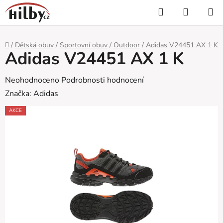
Přejít
Hledat
NÁKUP
na
KOŠÍK
obsah
Domů
/
Dětská obuv
/
Sportovní obuv
/
Outdoor
/
Adidas V24451 AX 1 K
Adidas V24451 AX 1 K
Průměrné
Neohodnoceno
Podrobnosti hodnocení
hodnocení
Značka:
Adidas
produktu
AKCE
je
0,0
z
5
hvězdiček.