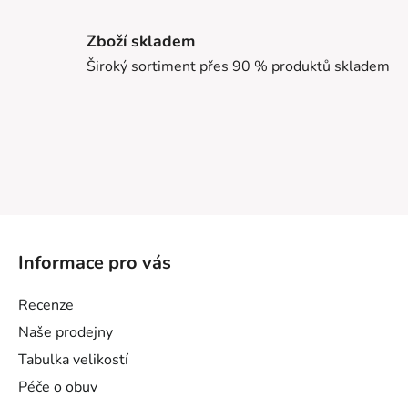
Zboží skladem
Široký sortiment přes 90 % produktů skladem
Z
á
Informace pro vás
p
a
Recenze
t
Naše prodejny
í
Tabulka velikostí
Péče o obuv