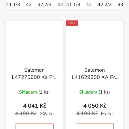
41 1/3
42
42 2/3
44
41 1/3
44 2/3
42
45 1/3
42 2/3
46
43 1
46 
AKCE
Salomon
Salomon
L47270600 Xa Pro
L41629200 XA Pro
3D V9 GTX M Flint
3D V8 GTX M
stone/black/ghost
legion
Skladem
(1 ks)
Skladem
(1 ks)
gray
blue/blithe/pearl
4 041 Kč
4 050 Kč
blue
4 490 Kč
4 190 Kč
(–10 %)
(–3 %)