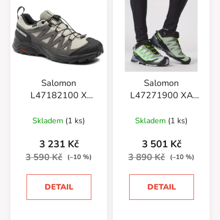
Salomon
Salomon
L47182100 X
L47271900 XA
Ward Leather GTX
PRO 3D V9
Vinkha/Black/Pew
Flint/Grgeck/Black
Skladem
(1 ks)
Skladem
(1 ks)
3 231 Kč
3 501 Kč
3 590 Kč
3 890 Kč
(–10 %)
(–10 %)
DETAIL
DETAIL