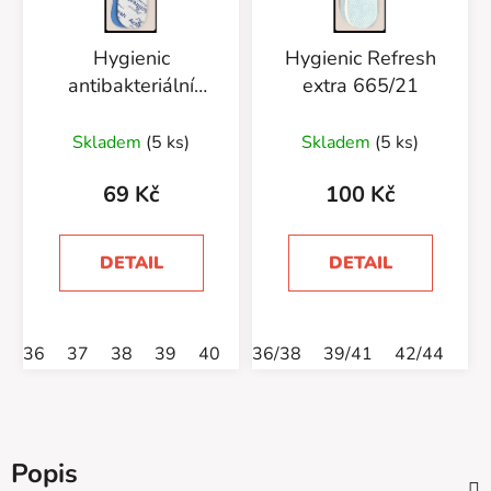
Hygienic
Hygienic Refresh
antibakteriální
extra 665/21
vložka 665/29
Skladem
(5 ks)
Skladem
(5 ks)
69 Kč
100 Kč
DETAIL
DETAIL
36
37
38
39
40
41
36/38
42
39/41
43
44
42/44
46
Popis