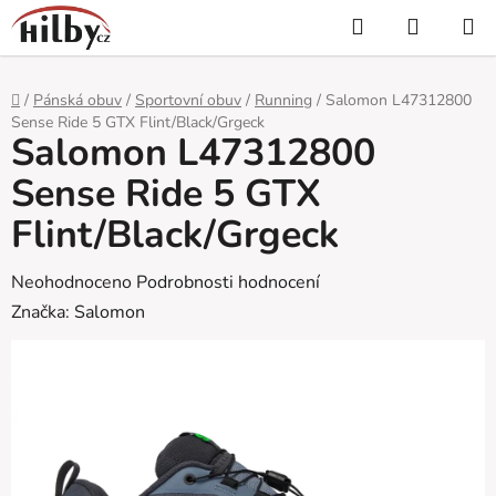
Přejít
Hledat
NÁKUP
na
KOŠÍK
obsah
Domů
/
Pánská obuv
/
Sportovní obuv
/
Running
/
Salomon L47312800
Sense Ride 5 GTX Flint/Black/Grgeck
Salomon L47312800
Sense Ride 5 GTX
Flint/Black/Grgeck
Průměrné
Neohodnoceno
Podrobnosti hodnocení
hodnocení
Značka:
Salomon
produktu
je
0,0
z
5
hvězdiček.