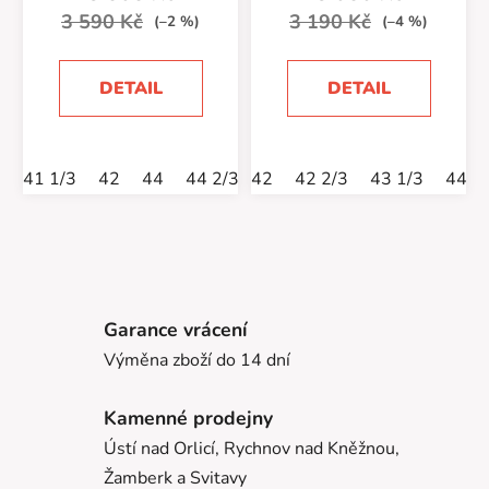
3 590 Kč
3 190 Kč
(–2 %)
(–4 %)
DETAIL
DETAIL
41 1/3
42
44
44 2/3
42
46
42 2/3
46 2/3
43 1/3
47 1/3
44
Garance vrácení
Výměna zboží do 14 dní
Kamenné prodejny
Ústí nad Orlicí, Rychnov nad Kněžnou,
Žamberk a Svitavy