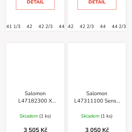
DETAIL
DETAIL
41 1/3
42
42 2/3
44
42
44 2/3
42 2/3
45 1/3
44
46
44 2/3
46 
Salomon
Salomon
L47182300 X
L47311100 Sense
Ward Leather GTX
Ride 5
Black
Black/Laur/Grgeck
Skladem
(1 ks)
Skladem
(1 ks)
3 505 Kč
3 050 Kč