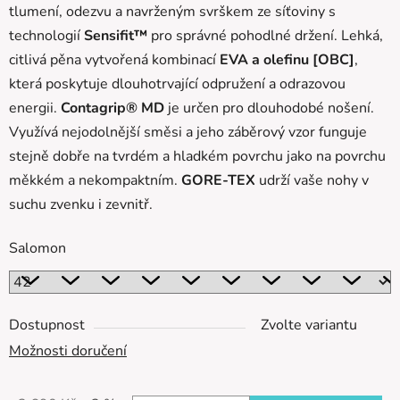
tlumení, odezvu a navrženým svrškem ze síťoviny s
technologií
Sensifit™
pro správné pohodlné držení. Lehká,
citlivá pěna vytvořená kombinací
EVA a olefinu [OBC]
,
která poskytuje dlouhotrvající odpružení a odrazovou
energii.
Contagrip® MD
je určen pro dlouhodobé nošení.
Využívá nejodolnější směsi a jeho záběrový vzor funguje
stejně dobře na tvrdém a hladkém povrchu jako na povrchu
měkkém a nekompaktním.
GORE-TEX
udrží vaše nohy v
suchu zvenku i zevnitř.
Salomon
Dostupnost
Zvolte variantu
Možnosti doručení