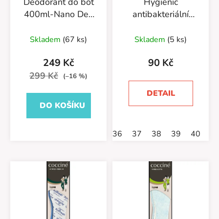
Deodorant do bot
Hygienic
400ml-Nano Deo
antibakteriální
Silver-55/54/400
vložka s vůní
Průměrné
borovice 665/10
Skladem
(67 ks)
Skladem
(5 ks)
hodnocení
produktu
249 Kč
90 Kč
je
299 Kč
(–16 %)
5,0
DETAIL
z
DO KOŠÍKU
5
hvězdiček.
36
37
38
39
40
4