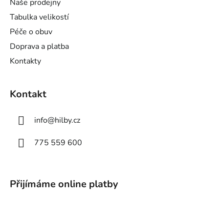
Naše prodejny
í
Tabulka velikostí
Péče o obuv
Doprava a platba
Kontakty
Kontakt
info
@
hilby.cz
775 559 600
Přijímáme online platby