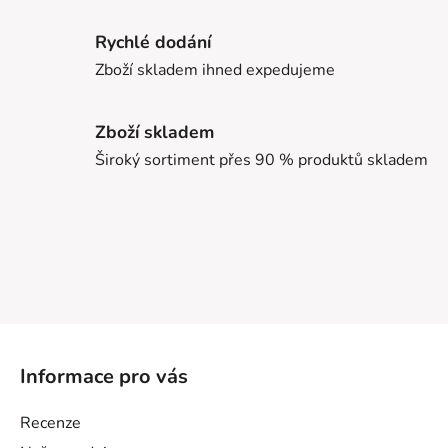
Rychlé dodání
Zboží skladem ihned expedujeme
Zboží skladem
Široký sortiment přes 90 % produktů skladem
Z
á
Informace pro vás
p
a
Recenze
t