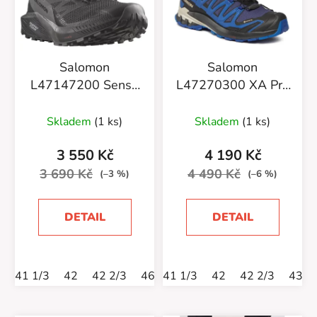
Salomon
Salomon
L47147200 Sense
L47270300 XA Pro
Ride 5 GTX
3D V9 GTX
Black/Magnet/Black
Bluepr/Surf W/Lapi
Skladem
(1 ks)
Skladem
(1 ks)
3 550 Kč
4 190 Kč
3 690 Kč
4 490 Kč
(–3 %)
(–6 %)
DETAIL
DETAIL
41 1/3
42
42 2/3
46
41 1/3
46 2/3
42
42 2/3
43 1