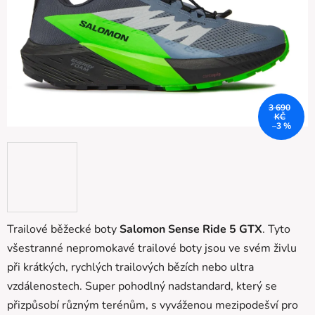
3 690
KČ
–3 %
Trailové běžecké boty
Salomon Sense Ride 5 GTX
. Tyto
všestranné nepromokavé trailové boty jsou ve svém živlu
při krátkých, rychlých trailových bězích nebo ultra
vzdálenostech. Super pohodlný nadstandard, který se
přizpůsobí různým terénům, s vyváženou mezipodešví pro