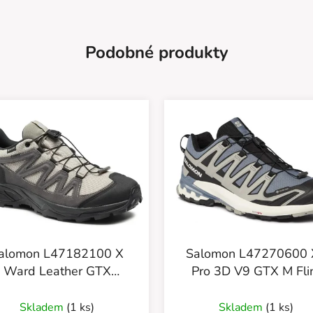
Podobné produkty
alomon L47182100 X
Salomon L47270600 Xa
Ward Leather GTX
Pro 3D V9 GTX M Flint
Vinkha/Black/Pew
stone/black/ghost gr
Skladem
(1 ks)
Skladem
(1 ks)