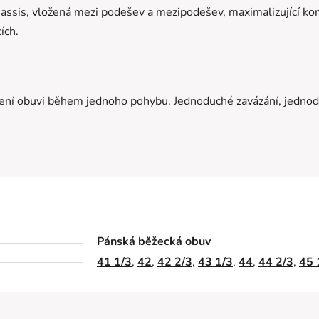
assis, vložená mezi podešev a mezipodešev, maximalizující kon
ích.
ažení obuvi během jednoho pohybu. Jednoduché zavázání, jednod
Pánská běžecká obuv
41 1/3
,
42
,
42 2/3
,
43 1/3
,
44
,
44 2/3
,
45 