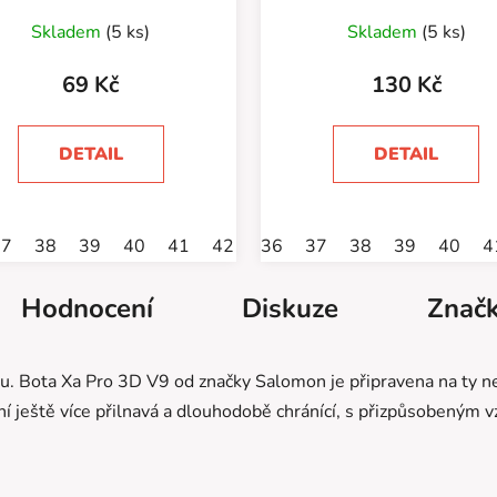
665/73
Skladem
(5 ks)
Skladem
(5 ks)
69 Kč
130 Kč
DETAIL
DETAIL
37
38
39
40
41
42
43
36
44
37
46
38
39
40
4
Hodnocení
Diskuze
Znač
énu. Bota Xa Pro 3D V9 od značky Salomon je připravena na ty ne
yní ještě více přilnavá a dlouhodobě chránící, s přizpůsobeným 