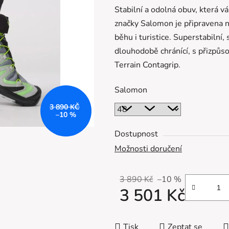
Stabilní a odolná obuv, která v
je
značky Salomon je připravena na
0,0
běhu i turistice. Superstabilní,
z
dlouhodobě chránící, s přizpůs
5
Terrain Contagrip.
hvězdiček.
Salomon
3 890 KČ
–10 %
Dostupnost
Možnosti doručení
3 890 Kč
–10 %
3 501 Kč
Měrná cena:
Tisk
Zeptat se