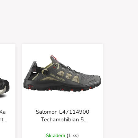
Salomon L47114900
Techamphibian 5
ay
Pewter/Moth/Firtd
Skladem
(1 ks)