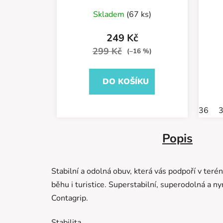
Průměrné
Skladem
(67 ks)
hodnocení
produktu
249 Kč
je
299 Kč
(–16 %)
5,0
z
DO KOŠÍKU
5
hvězdiček.
36
Popis
Stabilní a odolná obuv, která vás podpoří v ter
běhu i turistice. Superstabilní, superodolná a n
Contagrip.
Stabilita