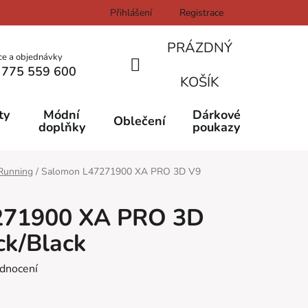
Přihlášení
Registrace
PRÁZDNÝ
ce a objednávky
 775 559 600
NÁKUPNÍ
KOŠÍK
KOŠÍK
ty
Módní
Dárkové
Oblečení
doplňky
poukazy
Running
/
Salomon L47271900 XA PRO 3D V9
271900 XA PRO 3D
ck/Black
dnocení