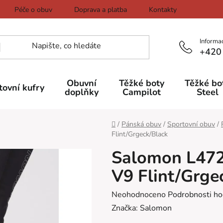
Péče o obuv
Doprava a platba
Kontakty
Informa
+420
Obuvní
Těžké boty
Těžké bo
tovní kufry
doplňky
Campilot
Steel
Domů
/
Pánská obuv
/
Sportovní obuv
/
Flint/Grgeck/Black
Salomon L47
V9 Flint/Grge
Průměrné
Neohodnoceno
Podrobnosti ho
hodnocení
Značka:
Salomon
produktu