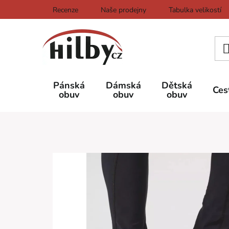
Přejít
Recenze
Naše prodejny
Tabulka velikostí
na
obsah
Pánská
Dámská
Dětská
Ces
obuv
obuv
obuv