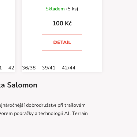
Skladem
(5 ks)
100 Kč
DETAIL
1
42
43
36/38
44
39/41
45
46
42/44
ka
Salomon
jnáročnější dobrodružství při trailovém
vzorem podrážky a technologií All Terrain