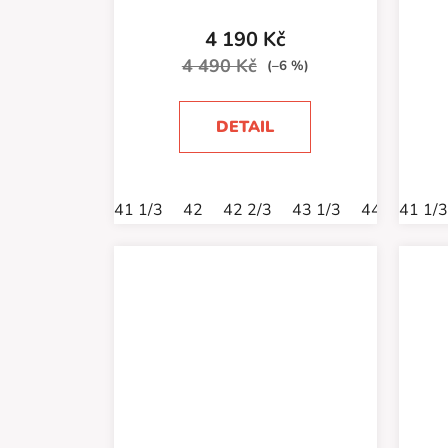
4 190 Kč
4 490 Kč
(–6 %)
DETAIL
41 1/3
42
42 2/3
43 1/3
44
41 1/3
44 2/