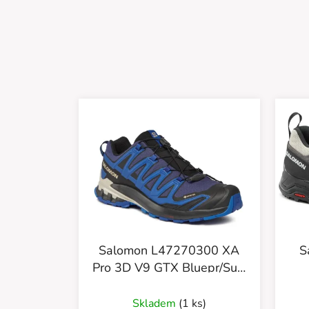
Salomon L47270300 XA
S
Pro 3D V9 GTX Bluepr/Surf
W/Lapi
Skladem
(1 ks)