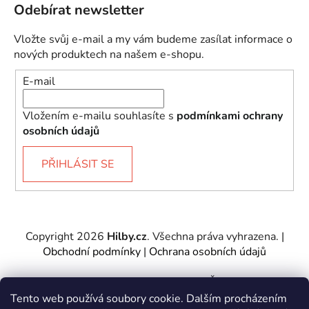
Odebírat newsletter
Vložte svůj e-mail a my vám budeme zasílat informace o
nových produktech na našem e-shopu.
E-mail
Vložením e-mailu souhlasíte s
podmínkami ochrany
osobních údajů
PŘIHLÁSIT SE
Copyright 2026
Hilby.cz
. Všechna práva vyhrazena.
|
Obchodní podmínky
|
Ochrana osobních údajů
Provozovatel e-shopu: Hilby CZ s.r.o., IČ: 27467317, se
sídlem Soukenická 2082/7,11000 Praha 1 – Nové
Tento web používá soubory cookie. Dalším procházením