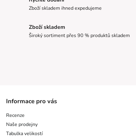
Zboží skladem ihned expedujeme
Zboží skladem
Široký sortiment přes 90 % produktů skladem
Z
á
Informace pro vás
p
a
Recenze
t
Naše prodejny
í
Tabulka velikostí