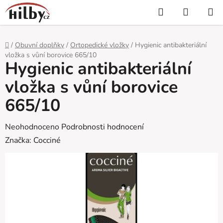
Přejít
Hledat
NÁKUP
na
KOŠÍK
obsah
Domů
/
Obuvní doplňky
/
Ortopedické vložky
/
Hygienic antibakteriální
vložka s vůní borovice 665/10
Hygienic antibakteriální
vložka s vůní borovice
665/10
Průměrné
Neohodnoceno
Podrobnosti hodnocení
hodnocení
Značka:
Cocciné
produktu
je
0,0
z
5
hvězdiček.