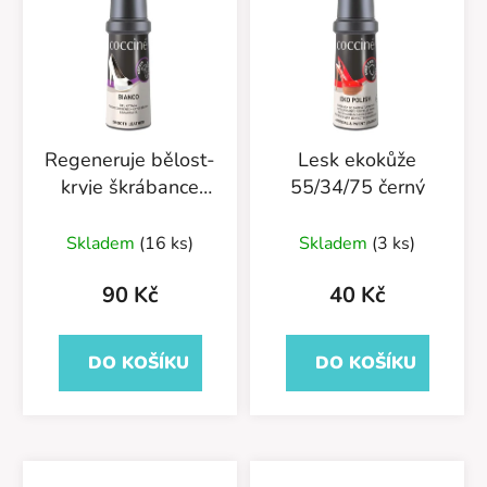
Regeneruje bělost-
Lesk ekokůže
kryje škrábance
55/34/75 černý
55/01/75
Skladem
(16 ks)
Skladem
(3 ks)
90 Kč
40 Kč
DO KOŠÍKU
DO KOŠÍKU