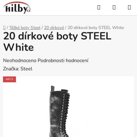
Přejít
Hledat
NÁKUP
na
KOŠÍK
obsah
Domů
/
Těžké boty Steel
/
20 dirkové
/
20 dírkové boty STEEL White
20 dírkové boty STEEL
White
Průměrné
Neohodnoceno
Podrobnosti hodnocení
hodnocení
Značka:
Steel
produktu
AKCE
je
0,0
z
5
hvězdiček.