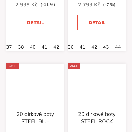
2 999 Kč
2 799 Kč
(–11 %)
(–7 %)
DETAIL
DETAIL
37
38
40
41
42
43
36
41
42
43
44
4
AKCE
AKCE
20 dírkové boty
20 dírkové boty
STEEL Blue
STEEL ROCK
139/140/0/Z/4P