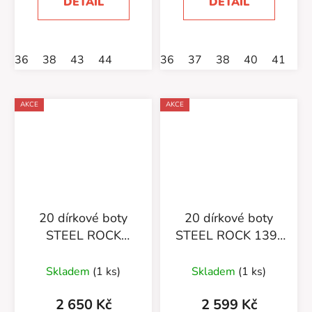
DETAIL
DETAIL
36
38
43
44
36
37
38
40
41
4
AKCE
AKCE
20 dírkové boty
20 dírkové boty
STEEL ROCK
STEEL ROCK 139-
139/140/0/Z/5P R
140-OZ-2P Rivets
zipy
Skladem
(1 ks)
Skladem
(1 ks)
2 650 Kč
2 599 Kč