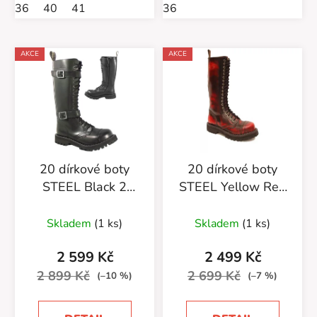
36
40
41
36
AKCE
AKCE
20 dírkové boty
20 dírkové boty
STEEL Black 2
STEEL Yellow Red
přezky zip
Black
Skladem
(1 ks)
Skladem
(1 ks)
2 599 Kč
2 499 Kč
2 899 Kč
2 699 Kč
(–10 %)
(–7 %)