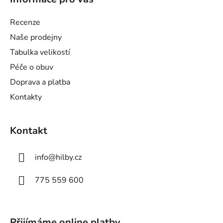
p
a
Recenze
t
Naše prodejny
í
Tabulka velikostí
Péče o obuv
Doprava a platba
Kontakty
Kontakt
info
@
hilby.cz
775 559 600
Přijímáme online platby