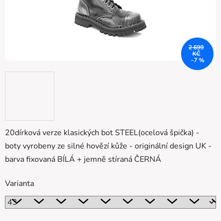
2 699
KČ
–7 %
20dírková verze klasických bot STEEL(ocelová špička) -
boty vyrobeny ze silné hovězí kůže - originální design UK -
barva fixovaná BÍLÁ + jemně stíraná ČERNÁ
Varianta