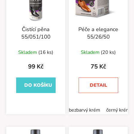
Čistící pěna
Péče a elegance
55/051/100
55/26/50
Skladem
(16 ks)
Skladem
(20 ks)
99 Kč
75 Kč
DO KOŠÍKU
DETAIL
bezbarvý krém
černý krém