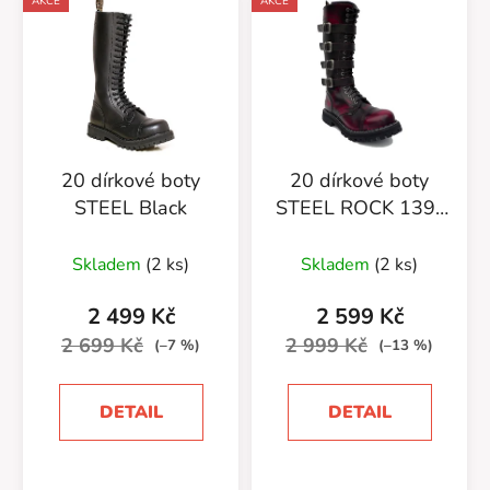
AKCE
AKCE
20 dírkové boty
20 dírkové boty
STEEL Black
STEEL ROCK 139-
140/OZ/4P Red
Black
Skladem
(2 ks)
Skladem
(2 ks)
2 499 Kč
2 599 Kč
2 699 Kč
2 999 Kč
(–7 %)
(–13 %)
DETAIL
DETAIL