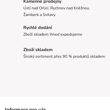
Kamenné prodejny
Ústí nad Orlicí, Rychnov nad Kněžnou,
Žamberk a Svitavy
Rychlé dodání
Zboží skladem ihned expedujeme
Zboží skladem
Široký sortiment přes 90 % produktů skladem
Z
á
Informace pro vás