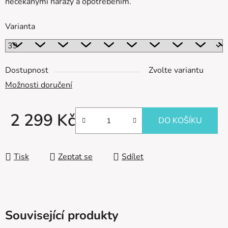
nečekanými nárazy a opotřebením.
Varianta
Dostupnost
Zvolte variantu
Možnosti doručení
2 299 Kč
DO KOŠÍKU
Měrná cena:
Tisk
Zeptat se
Sdílet
Související produkty