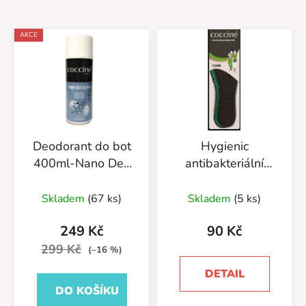
AKCE
Deodorant do bot
Hygienic
400ml-Nano Deo
antibakteriální
Silver-55/54/400
vložka s vůní
Průměrné
borovice 665/10
Skladem
(67 ks)
Skladem
(5 ks)
hodnocení
produktu
249 Kč
90 Kč
je
299 Kč
(–16 %)
5,0
DETAIL
z
DO KOŠÍKU
5