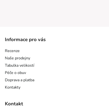
Z
á
Informace pro vás
p
a
Recenze
t
Naše prodejny
í
Tabulka velikostí
Péče o obuv
Doprava a platba
Kontakty
Kontakt