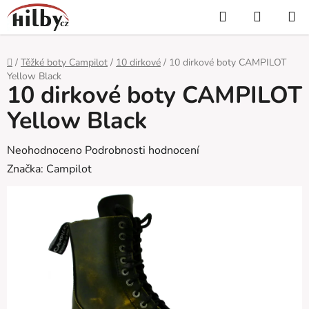
Přejít
Hledat
NÁKUP
na
KOŠÍK
obsah
Domů
/
Těžké boty Campilot
/
10 dirkové
/
10 dirkové boty CAMPILOT
Yellow Black
10 dirkové boty CAMPILOT
Yellow Black
Průměrné
Neohodnoceno
Podrobnosti hodnocení
hodnocení
Značka:
Campilot
produktu
je
0,0
z
5
hvězdiček.