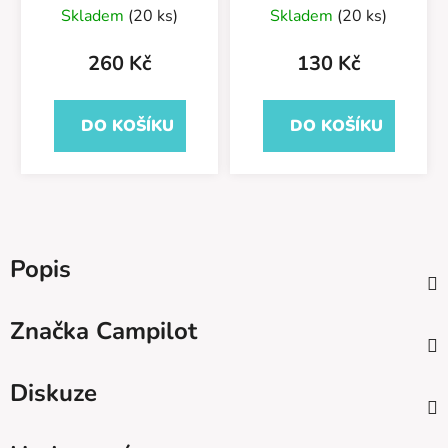
55/581/400
Skladem
(20 ks)
Skladem
(20 ks)
260 Kč
130 Kč
DO KOŠÍKU
DO KOŠÍKU
Popis
Značka
Campilot
Diskuze