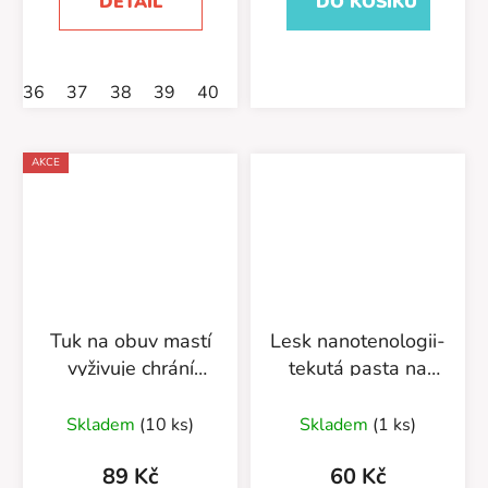
DETAIL
DO KOŠÍKU
36
37
38
39
40
41
42
43
44
46
AKCE
Tuk na obuv mastí
Lesk nanotenologii-
vyživuje chrání
tekutá pasta na
55/29/50
obuv 55/30/75
Skladem
(10 ks)
Skladem
(1 ks)
89 Kč
60 Kč