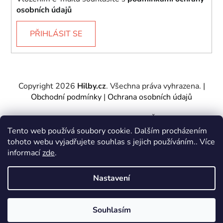
osobních údajů
PŘIHLÁSIT SE
Copyright 2026
Hilby.cz
. Všechna práva vyhrazena.
|
Obchodní podmínky
|
Ochrana osobních údajů
Provozovatel e-shopu: Hilby CZ s.r.o., IČ: 27467317, se
sídlem Soukenická 2082/7,11000 Praha 1 – Nové
Tento web používá soubory cookie. Dalším procházením
Město.
tohoto webu vyjadřujete souhlas s jejich používáním.. Více
Společnost je zapsána u Městského soudu v Praze -
informací
zde
.
oddíl C, vložka 197085.
Nastavení
Vytvořil Shoptet
&
PekneWeby
Souhlasím