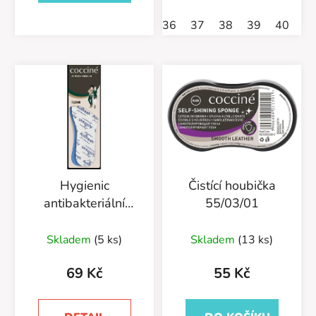
hvězdiček.
36
37
38
39
40
4
Hygienic
Čistící houbička
antibakteriální
55/03/01
vložka 665/29
Skladem
(5 ks)
Skladem
(13 ks)
69 Kč
55 Kč