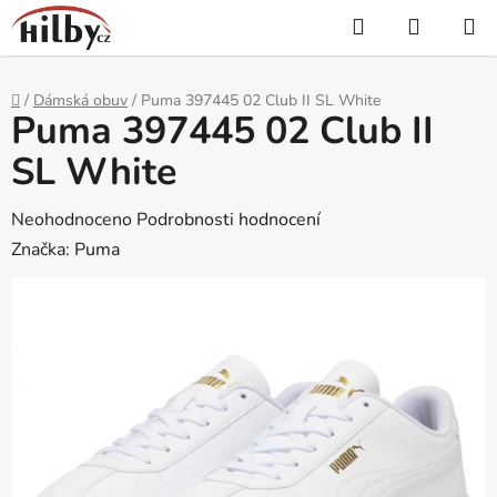
Přejít
Hledat
NÁKUP
na
KOŠÍK
obsah
Domů
/
Dámská obuv
/
Puma 397445 02 Club II SL White
Puma 397445 02 Club II
SL White
Průměrné
Neohodnoceno
Podrobnosti hodnocení
hodnocení
Značka:
Puma
produktu
je
0,0
z
5
hvězdiček.