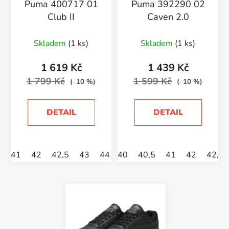
Puma 400717 01
Puma 392290 02
Club II
Caven 2.0
Skladem
(1 ks)
Skladem
(1 ks)
1 619 Kč
1 439 Kč
1 799 Kč
1 599 Kč
(–10 %)
(–10 %)
DETAIL
DETAIL
41
42
42,5
43
44
40
44,5
40,5
45
41
46
42
47
42,5