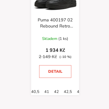
Puma 400197 02
Rebound Retro
Black
Skladem
(1 ks)
1 934 Kč
2 149 Kč
(–10 %)
DETAIL
40,5
41
42
42,5
43
44
44,5