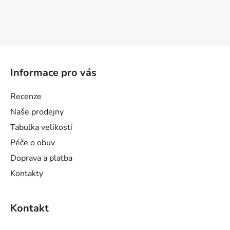
Z
á
Informace pro vás
p
a
Recenze
t
Naše prodejny
í
Tabulka velikostí
Péče o obuv
Doprava a platba
Kontakty
Kontakt