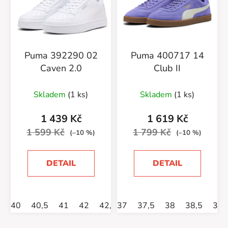
Puma 392290 02
Puma 400717 14
Caven 2.0
Club II
Skladem
(1 ks)
Skladem
(1 ks)
1 439 Kč
1 619 Kč
1 599 Kč
1 799 Kč
(–10 %)
(–10 %)
DETAIL
DETAIL
40
40,5
41
42
42,5
37
44
37,5
44,5
38
45
38,5
46
39