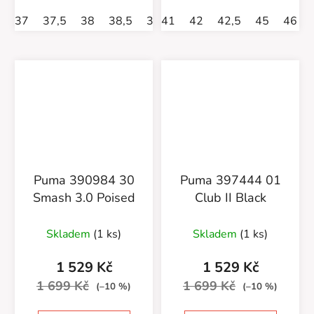
37
37,5
38
38,5
39
41
40
42
40,5
42,5
41
45
42
46
42
Puma 390984 30
Puma 397444 01
Smash 3.0 Poised
Club II Black
Skladem
(1 ks)
Skladem
(1 ks)
1 529 Kč
1 529 Kč
1 699 Kč
1 699 Kč
(–10 %)
(–10 %)