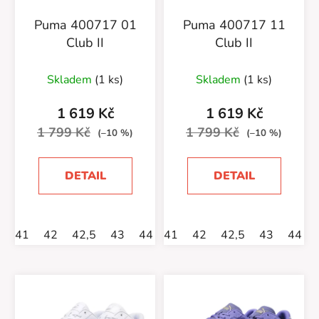
Puma 400717 01
Puma 400717 11
Club II
Club II
Skladem
(1 ks)
Skladem
(1 ks)
1 619 Kč
1 619 Kč
1 799 Kč
1 799 Kč
(–10 %)
(–10 %)
DETAIL
DETAIL
41
42
42,5
43
44
41
44,5
42
45
42,5
46
43
47
44