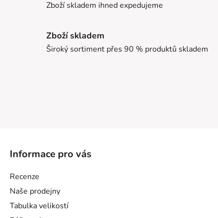
Zboží skladem ihned expedujeme
Zboží skladem
Široký sortiment přes 90 % produktů skladem
Z
á
Informace pro vás
p
a
Recenze
t
Naše prodejny
í
Tabulka velikostí