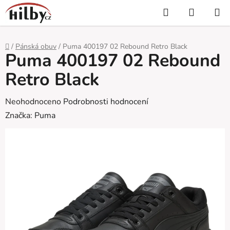
Přejít
Hledat
NÁKUP
na
KOŠÍK
obsah
Domů
/
Pánská obuv
/
Puma 400197 02 Rebound Retro Black
Puma 400197 02 Rebound
Retro Black
Průměrné
Neohodnoceno
Podrobnosti hodnocení
hodnocení
Značka:
Puma
produktu
je
0,0
z
5
hvězdiček.