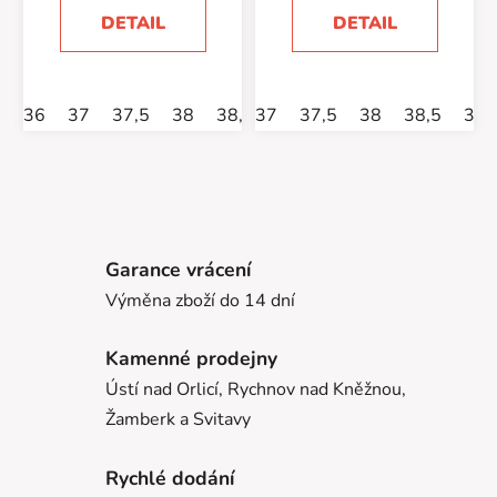
DETAIL
DETAIL
36
37
37,5
38
38,5
37
39
37,5
40
38
40,5
38,5
39
Garance vrácení
Výměna zboží do 14 dní
Kamenné prodejny
Ústí nad Orlicí, Rychnov nad Kněžnou,
Žamberk a Svitavy
Rychlé dodání