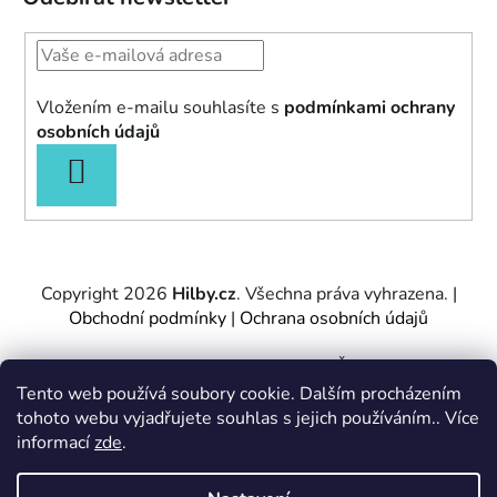
Vložením e-mailu souhlasíte s
podmínkami ochrany
osobních údajů
PŘIHLÁSIT
SE
Copyright 2026
Hilby.cz
. Všechna práva vyhrazena.
|
Obchodní podmínky
|
Ochrana osobních údajů
Provozovatel e-shopu: Hilby CZ s.r.o., IČ: 27467317, se
sídlem Soukenická 2082/7,11000 Praha 1 – Nové
Tento web používá soubory cookie. Dalším procházením
Město.
tohoto webu vyjadřujete souhlas s jejich používáním.. Více
Společnost je zapsána u Městského soudu v Praze -
informací
zde
.
oddíl C, vložka 197085.