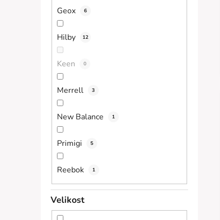
Geox
6
Hilby
12
Keen
0
Merrell
3
New Balance
1
Primigi
5
Reebok
1
Velikost