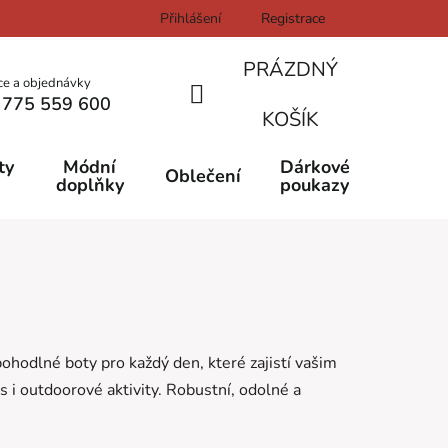
Přihlášení
Registrace
PRÁZDNÝ
ce a objednávky
 775 559 600
NÁKUPNÍ
KOŠÍK
KOŠÍK
ty
Módní
Dárkové
Oblečení
doplňky
poukazy
ohodlné boty pro každý den, které zajistí vašim
s i outdoorové aktivity. Robustní, odolné a