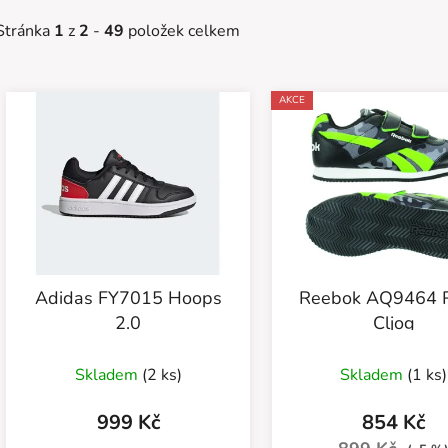
Stránka
1
z
2
-
49
položek celkem
V
AKCE
ý
p
s
p
r
o
d
Adidas FY7015 Hoops
Reebok AQ9464 
u
2.0
Cljog
k
t
Skladem
(2 ks)
Skladem
(1 ks)
ů
999 Kč
854 Kč