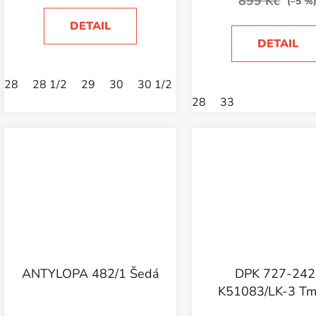
899 Kč
(–5 %
DETAIL
DETAIL
28
28 1/2
29
30
30 1/2
31
31 1/2
32
33
28
33
ANTYLOPA 482/1 Šedá
DPK 727-242
K51083/LK-3 T
modrá