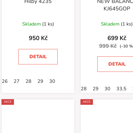
Hilby 4235
NEW BALAN
KJ645GOP
Skladem
(1 ks)
Skladem
(1 ks)
950 Kč
699 Kč
999 Kč
(–30 %
DETAIL
DETAIL
26
27
28
29
30
28
29
30
33,5
AKCE
AKCE