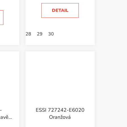
)
DETAIL
33 1/2
35
28
35 1/2
29
30
36
38 2/3
-
ESSI 727242-E6020
mavě
Oranžová