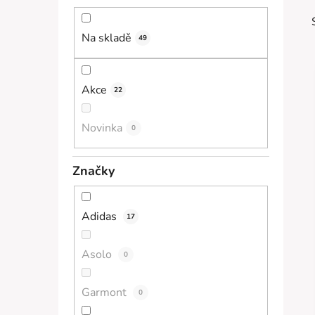
n
í
Na skladě
49
p
a
n
Akce
22
e
i
l
Novinka
0
Značky
Adidas
17
Asolo
0
Garmont
0