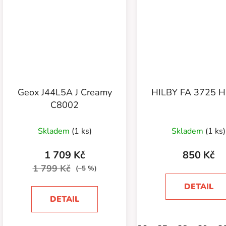
Geox J44L5A J Creamy
HILBY FA 3725 
C8002
Skladem
(1 ks)
Skladem
(1 ks)
1 709 Kč
850 Kč
1 799 Kč
(–5 %)
DETAIL
DETAIL