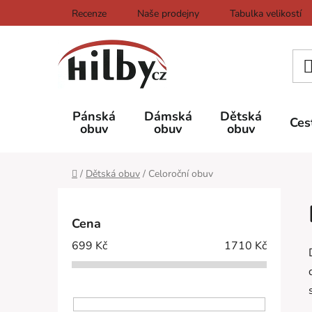
Přejít
Recenze
Naše prodejny
Tabulka velikostí
na
obsah
Pánská
Dámská
Dětská
Ces
obuv
obuv
obuv
Domů
/
Dětská obuv
/
Celoroční obuv
P
o
Cena
s
699
Kč
1710
Kč
t
r
a
n