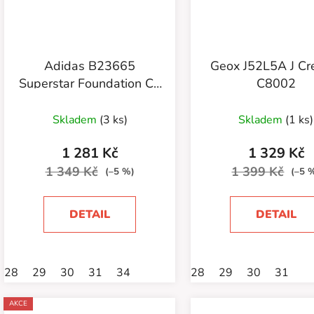
Adidas B23665
Geox J52L5A J C
Superstar Foundation CF
C8002
C
Skladem
(3 ks)
Skladem
(1 ks)
1 281 Kč
1 329 Kč
1 349 Kč
1 399 Kč
(–5 %)
(–5 
DETAIL
DETAIL
28
29
30
31
34
28
29
30
31
AKCE