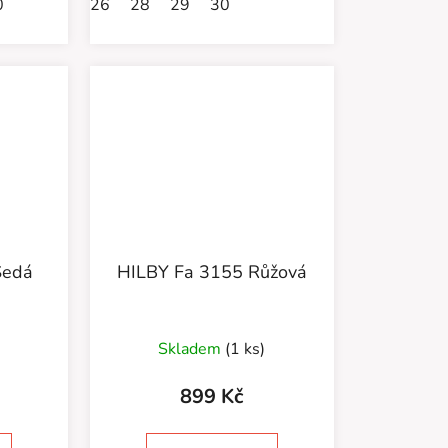
0
26
28
29
30
Šedá
HILBY Fa 3155 Růžová
Skladem
(1 ks)
899 Kč