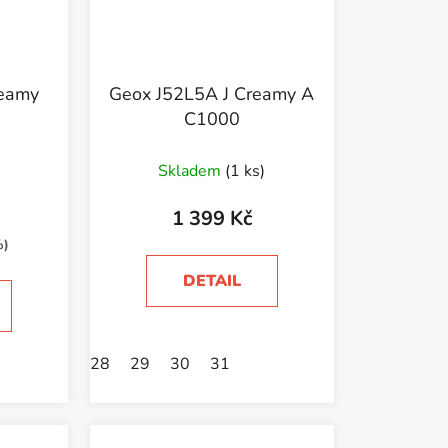
reamy
Geox J52L5A J Creamy A
C1000
Skladem
(1 ks)
1 399 Kč
%)
DETAIL
28
29
30
31