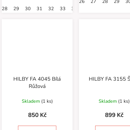
26
27
28
29
3
28
29
30
31
32
33
34
35
36
HILBY FA 4045 Bílá
HILBY FA 3155 
Růžová
Skladem
(1 ks)
Skladem
(1 ks)
850 Kč
899 Kč