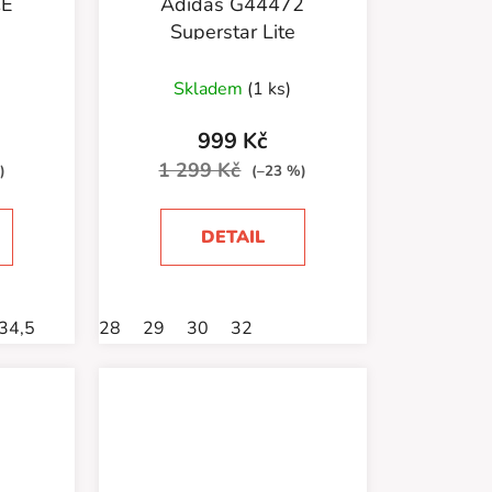
CE
Adidas G44472
Superstar Lite
Skladem
(1 ks)
999 Kč
1 299 Kč
)
(–23 %)
DETAIL
34,5
28
29
30
32