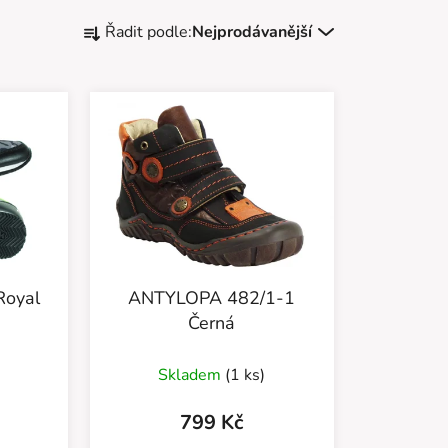
Ř
Řadit podle:
Nejprodávanější
a
z
e
n
í
p
r
o
d
u
Royal
ANTYLOPA 482/1-1
k
Černá
t
ů
Skladem
(1 ks)
799 Kč