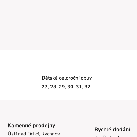
Dětská celoroční obuv
27
,
28
,
29
,
30
,
31
,
32
Kamenné prodejny
Rychlé dodání
Ústí nad Orlicí, Rychnov