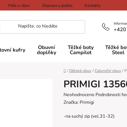
Péče o obuv
Doprava a platba
Kontakty
Informa
+420
Obuvní
Těžké boty
Těžké bo
tovní kufry
doplňky
Campilot
Steel
Domů
/
Dětská obuv
/
Celoroční obuv
/
P
PRIMIGI 1356
Průměrné
Neohodnoceno
Podrobnosti ho
hodnocení
Značka:
Primigi
produktu
-na suchý zip (vel.31-32)
je
0,0