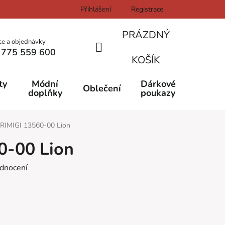
Přihlášení
Registrace
PRÁZDNÝ
ce a objednávky
 775 559 600
NÁKUPNÍ
KOŠÍK
KOŠÍK
ty
Módní
Dárkové
Oblečení
doplňky
poukazy
RIMIGI 13560-00 Lion
0-00 Lion
dnocení