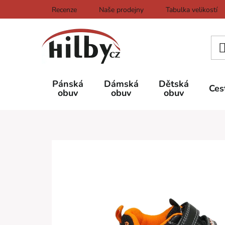
Přejít
Recenze
Naše prodejny
Tabulka velikostí
na
obsah
Pánská
Dámská
Dětská
Ces
obuv
obuv
obuv