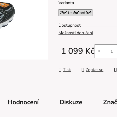
Varianta
z
5
hvězdiček.
Dostupnost
Možnosti doručení
1 099 Kč
Měrná cena:
Tisk
Zeptat se
Hodnocení
Diskuze
Znač