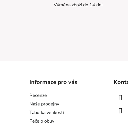
Výměna zboží do 14 dní
Z
á
Informace pro vás
Kont
p
a
Recenze
t
Naše prodejny
í
Tabulka velikostí
Péče o obuv