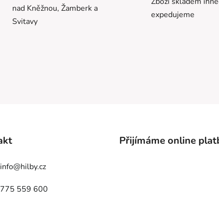
Zboží skladem ihn
nad Kněžnou, Žamberk a
expedujeme
Svitavy
akt
Přijímáme online plat
info
@
hilby.cz
775 559 600