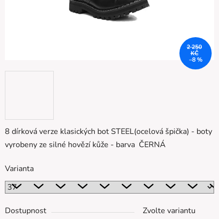
2 250
KČ
–8 %
8 dírková verze klasických bot STEEL(ocelová špička) - boty
vyrobeny ze silné hovězí kůže - barva ČERNÁ
Varianta
Dostupnost
Zvolte variantu