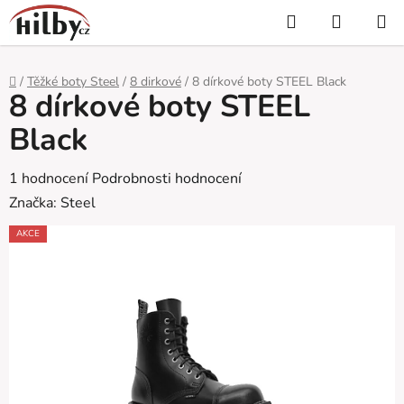
Přejít
Hledat
NÁKUP
na
KOŠÍK
obsah
Domů
/
Těžké boty Steel
/
8 dirkové
/
8 dírkové boty STEEL Black
8 dírkové boty STEEL
Black
Průměrné
1 hodnocení
Podrobnosti hodnocení
hodnocení
Značka:
Steel
produktu
AKCE
je
2,0
z
5
hvězdiček.