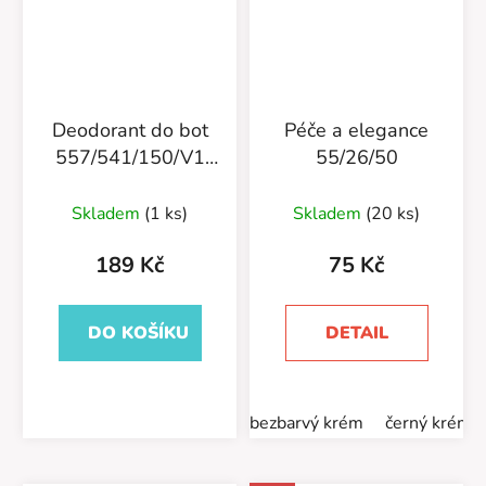
Deodorant do bot
Péče a elegance
557/541/150/V1
55/26/50
Sea Wint
Skladem
(1 ks)
Skladem
(20 ks)
189 Kč
75 Kč
DO KOŠÍKU
DETAIL
bezbarvý krém
černý krém