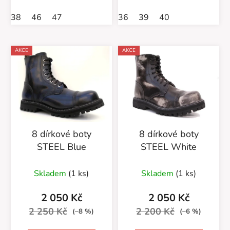
38
46
47
36
39
40
AKCE
AKCE
8 dírkové boty
8 dírkové boty
STEEL Blue
STEEL White
Skladem
(1 ks)
Skladem
(1 ks)
2 050 Kč
2 050 Kč
2 250 Kč
2 200 Kč
(–8 %)
(–6 %)