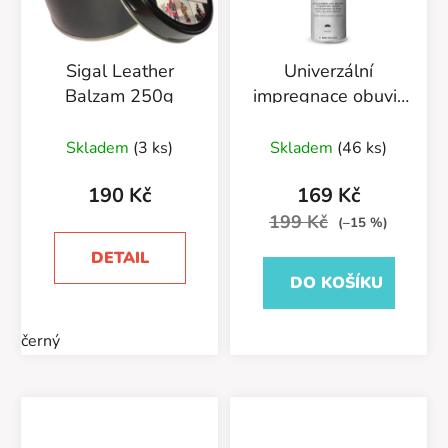
Sigal Leather
Univerzální
Balzam 250g
impregnace obuvi-
Antiacqua Premium
55/58/250ML
Skladem
(3 ks)
Skladem
(46 ks)
neutrální
190 Kč
169 Kč
199 Kč
(–15 %)
DETAIL
DO KOŠÍKU
černý