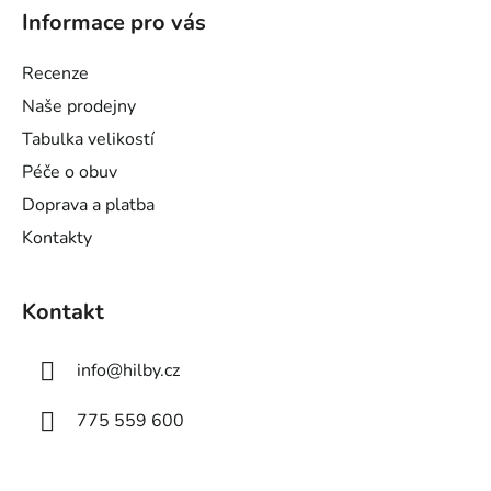
á
Informace pro vás
p
a
Recenze
t
Naše prodejny
í
Tabulka velikostí
Péče o obuv
Doprava a platba
Kontakty
Kontakt
info
@
hilby.cz
775 559 600