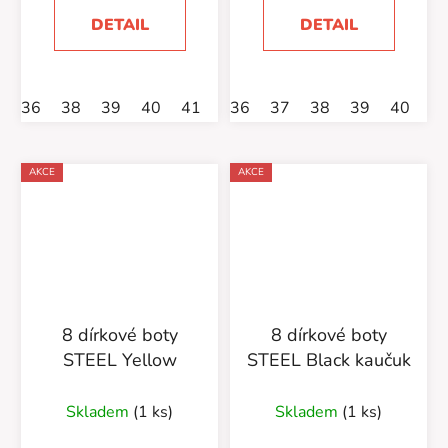
DETAIL
DETAIL
36
38
39
40
41
42
36
45
37
46
38
47
39
48
40
4
AKCE
AKCE
8 dírkové boty
8 dírkové boty
STEEL Yellow
STEEL Black kaučuk
Skladem
(1 ks)
Skladem
(1 ks)