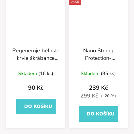
AKCE
Regeneruje bělost-
Nano Strong
kryje škrábance
Protection-
55/01/75
Impregnace na kůži
400ml-
Skladem
(16 ks)
Skladem
(95 ks)
55/583/400/v2
90 Kč
239 Kč
299 Kč
(–20 %)
DO KOŠÍKU
DO KOŠÍKU