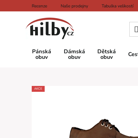
Přejít
Recenze
Naše prodejny
Tabulka velikostí
na
obsah
Pánská
Dámská
Dětská
Ces
obuv
obuv
obuv
AKCE