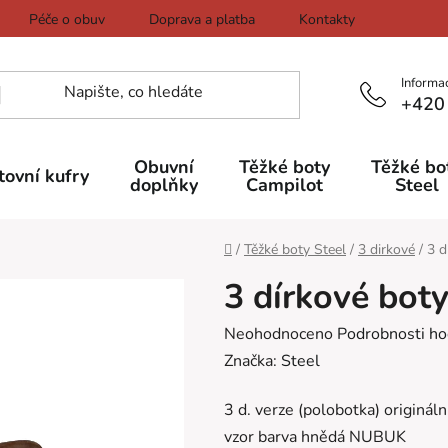
Péče o obuv
Doprava a platba
Kontakty
Informa
+420
Obuvní
Těžké boty
Těžké bo
tovní kufry
doplňky
Campilot
Steel
Domů
/
Těžké boty Steel
/
3 dirkové
/
3 d
3 dírkové bot
Průměrné
Neohodnoceno
Podrobnosti ho
hodnocení
Značka:
Steel
produktu
3 d. verze (polobotka) originál
je
vzor barva hnědá NUBUK
0,0