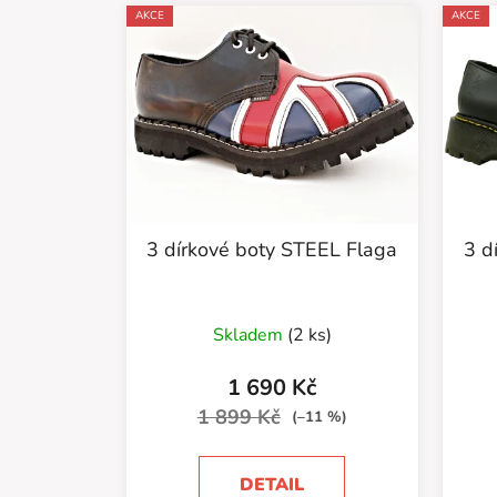
AKCE
AKCE
3 dírkové boty STEEL Flaga
3 d
Skladem
(2 ks)
1 690 Kč
1 899 Kč
(–11 %)
DETAIL