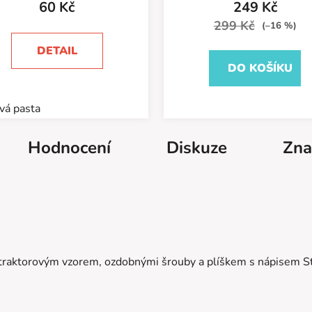
60 Kč
249 Kč
je
299 Kč
(–16 %)
5,0
DETAIL
z
DO KOŠÍKU
5
hvězdiček.
vá pasta
Hodnocení
Diskuze
Zna
 traktorovým vzorem, ozdobnými šrouby a plíškem s nápisem S