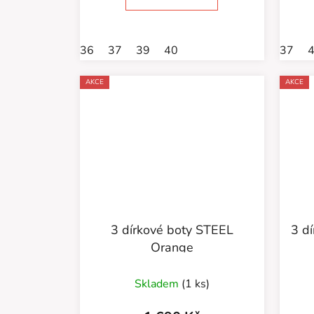
36
37
39
40
37
AKCE
AKCE
3 dírkové boty STEEL
3 d
Orange
Skladem
(1 ks)