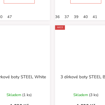
40
47
36
37
39
40
41
AKCE
írkové boty STEEL White
3 dírkové boty STEEL 
Průměrné
Skladem
(1 ks)
Skladem
(3 ks)
hodnocení
produktu