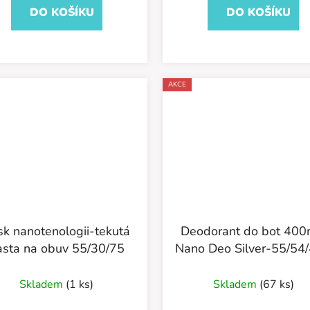
DO KOŠÍKU
DO KOŠÍKU
AKCE
ogii-tekutá
Deodorant do bot 400
asta na obuv 55/30/75
Nano Deo Silver-55/54
Průměrné
Skladem
(1 ks)
Skladem
(67 ks)
hodnocení
produktu