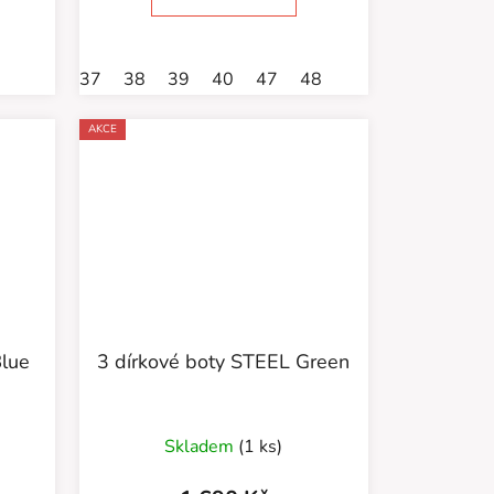
hvězdiček.
37
38
39
40
47
48
AKCE
Blue
3 dírkové boty STEEL Green
Skladem
(1 ks)