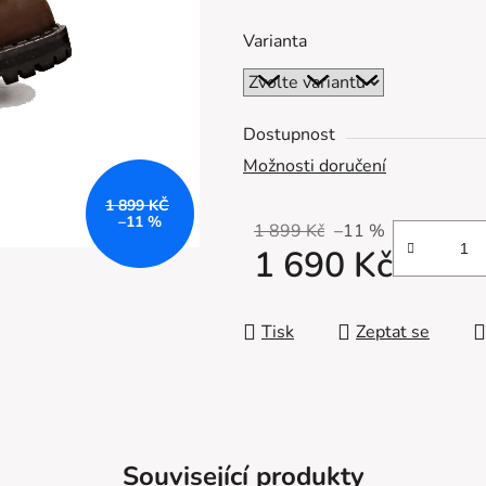
z
Varianta
5
hvězdiček.
Dostupnost
Možnosti doručení
1 899 KČ
–11 %
1 899 Kč
–11 %
1 690 Kč
Měrná cena:
Tisk
Zeptat se
Související produkty