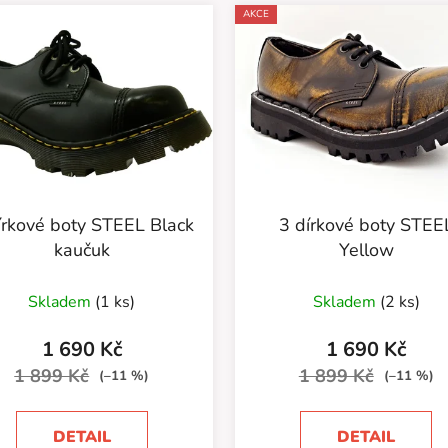
AKCE
írkové boty STEEL Black
3 dírkové boty STEE
kaučuk
Yellow
Skladem
(1 ks)
Skladem
(2 ks)
1 690 Kč
1 690 Kč
1 899 Kč
1 899 Kč
(–11 %)
(–11 %)
DETAIL
DETAIL