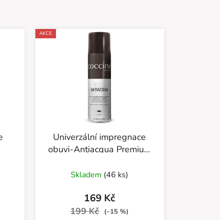
AKCE
e
Univerzální impregnace
obuvi-Antiacqua Premium
55/58/250ML neutrální
Skladem
(46 ks)
169 Kč
199 Kč
(–15 %)