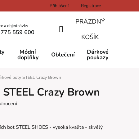
Přihlášení
Registrace
PRÁZDNÝ
ce a objednávky
 775 559 600
NÁKUPNÍ
KOŠÍK
KOŠÍK
ty
Módní
Dárkové
Oblečení
doplňky
poukazy
írkové boty STEEL Crazy Brown
y STEEL Crazy Brown
dnocení
ních bot STEEL SHOES - vysoká kvalita - skvělý