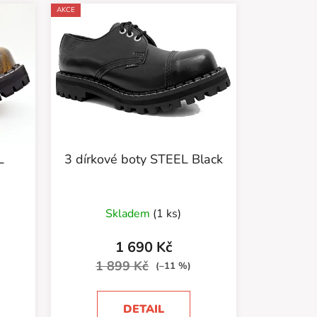
AKCE
L
3 dírkové boty STEEL Black
Průměrné
Skladem
(1 ks)
hodnocení
produktu
1 690 Kč
je
1 899 Kč
(–11 %)
5,0
z
DETAIL
5