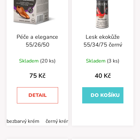
Péče a elegance
Lesk ekokůže
55/26/50
55/34/75 černý
Skladem
(20 ks)
Skladem
(3 ks)
75 Kč
40 Kč
DETAIL
DO KOŠÍKU
bezbarvý krém
černý krém
hnědý krém