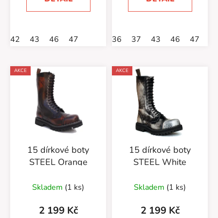
42
43
46
47
36
37
43
46
47
AKCE
AKCE
15 dírkové boty
15 dírkové boty
STEEL Orange
STEEL White
Skladem
(1 ks)
Skladem
(1 ks)
2 199 Kč
2 199 Kč