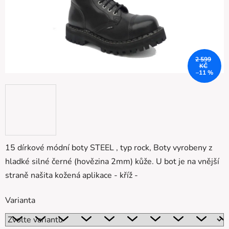
2 599
KČ
–11 %
15 dírkové módní boty STEEL , typ rock, Boty vyrobeny z
hladké silné černé (hovězina 2mm) kůže. U bot je na vnější
straně našita kožená aplikace - kříž -
Varianta