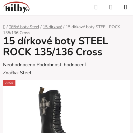
Přejít
Hledat
NÁKUP
na
KOŠÍK
obsah
Domů
/
Těžké boty Steel
/
15 dirkové
/
15 dírkové boty STEEL ROCK
135/136 Cross
15 dírkové boty STEEL
ROCK 135/136 Cross
Průměrné
Neohodnoceno
Podrobnosti hodnocení
hodnocení
Značka:
Steel
produktu
AKCE
je
0,0
z
5
hvězdiček.