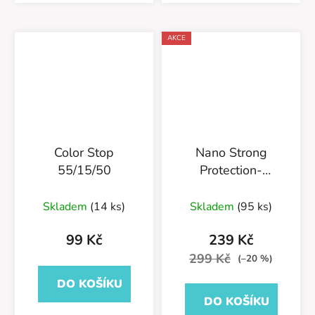
AKCE
Color Stop
Nano Strong
55/15/50
Protection-
Impregnace na kůži
400ml-
Skladem
(14 ks)
Skladem
(95 ks)
55/583/400/v2
99 Kč
239 Kč
299 Kč
(–20 %)
DO KOŠÍKU
DO KOŠÍKU