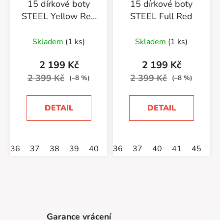
15 dírkové boty
15 dírkové boty
STEEL Yellow Red
STEEL Full Red
Black
Skladem
(1 ks)
Skladem
(1 ks)
2 199 Kč
2 199 Kč
2 399 Kč
2 399 Kč
(–8 %)
(–8 %)
DETAIL
DETAIL
36
37
38
39
40
45
36
46
37
47
40
41
45
4
Garance vrácení