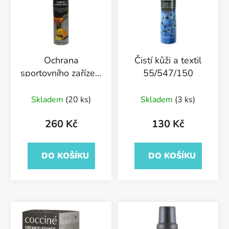
Ochrana
Čistí kůži a textil
sportovního zařízení
55/547/150
a oděvů
55/581/400
Skladem
(20 ks)
Skladem
(3 ks)
260 Kč
130 Kč
DO KOŠÍKU
DO KOŠÍKU