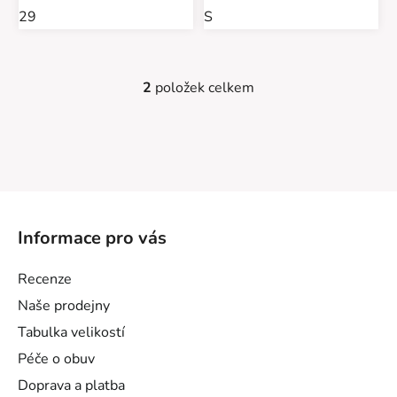
29
S
2
položek celkem
O
v
l
á
d
a
Z
c
á
í
Informace pro vás
p
p
a
r
Recenze
v
t
Naše prodejny
k
í
y
Tabulka velikostí
v
Péče o obuv
ý
Doprava a platba
p