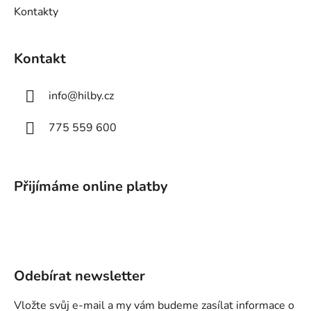
i
Kontakty
s
u
Kontakt
info
@
hilby.cz
775 559 600
Přijímáme online platby
Odebírat newsletter
Vložte svůj e-mail a my vám budeme zasílat informace o