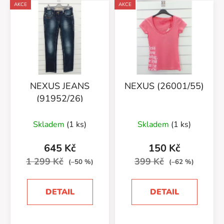
V
e
AKCE
AKCE
ý
n
p
í
i
p
s
r
p
o
r
d
NEXUS JEANS
NEXUS (26001/55)
o
u
(91952/26)
d
k
u
t
Skladem
(1 ks)
Skladem
(1 ks)
k
ů
t
645 Kč
150 Kč
ů
1 299 Kč
399 Kč
(–50 %)
(–62 %)
DETAIL
DETAIL