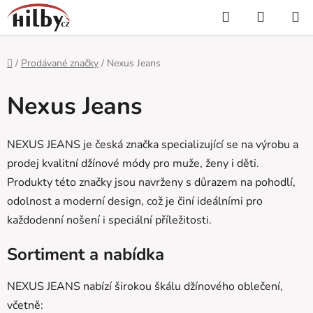
Přejít
Hledat
NÁKUP
na
KOŠÍK
obsah
Domů
/
Prodávané značky
/
Nexus Jeans
Nexus Jeans
NEXUS JEANS je česká značka specializující se na výrobu a
prodej kvalitní džínové módy pro muže, ženy i děti.
Produkty této značky jsou navrženy s důrazem na pohodlí,
odolnost a moderní design, což je činí ideálními pro
každodenní nošení i speciální příležitosti.
Sortiment a nabídka
NEXUS JEANS nabízí širokou škálu džínového oblečení,
včetně: