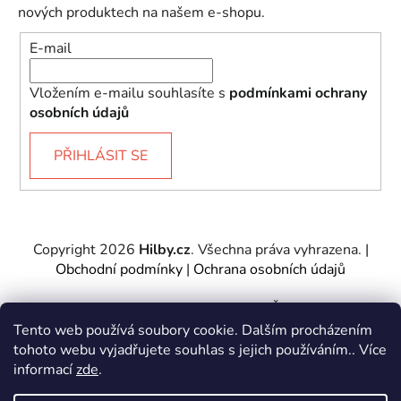
nových produktech na našem e-shopu.
E-mail
Vložením e-mailu souhlasíte s
podmínkami ochrany
osobních údajů
PŘIHLÁSIT SE
Copyright 2026
Hilby.cz
. Všechna práva vyhrazena.
|
Obchodní podmínky
|
Ochrana osobních údajů
Provozovatel e-shopu: Hilby CZ s.r.o., IČ: 27467317, se
sídlem Soukenická 2082/7,11000 Praha 1 – Nové
Tento web používá soubory cookie. Dalším procházením
Město.
tohoto webu vyjadřujete souhlas s jejich používáním.. Více
Společnost je zapsána u Městského soudu v Praze -
informací
zde
.
oddíl C, vložka 197085.