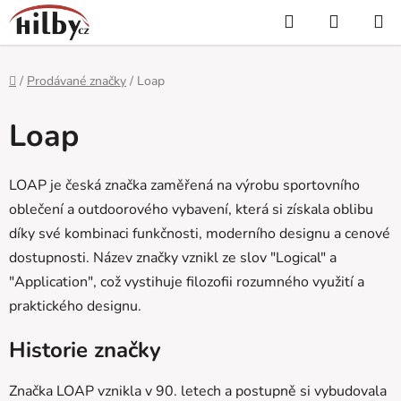
Přejít
Hledat
NÁKUP
na
KOŠÍK
obsah
Domů
/
Prodávané značky
/
Loap
Loap
LOAP je česká značka zaměřená na výrobu sportovního
oblečení a outdoorového vybavení, která si získala oblibu
díky své kombinaci funkčnosti, moderního designu a cenové
dostupnosti. Název značky vznikl ze slov "Logical" a
"Application", což vystihuje filozofii rozumného využití a
praktického designu.
Historie značky
Značka LOAP vznikla v 90. letech a postupně si vybudovala