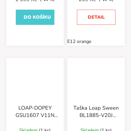
DO KOŠÍKU
DETAIL
E12 orange
LOAP-DOPEY
Taška Loap Sween
GSU1607 V11N
BL1885-V20J
BLACK/LIME
Černá
Skladem
(1 ks)
Skladem
(1 ks)