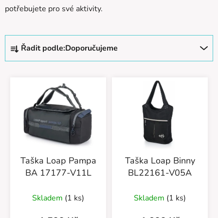
potřebujete pro své aktivity.
Ř
Řadit podle:
Doporučujeme
a
z
V
e
ý
n
p
í
i
p
s
r
p
o
r
d
Taška Loap Pampa
Taška Loap Binny
o
u
BA 17177-V11L
BL22161-V05A
d
k
u
t
Skladem
(1 ks)
Skladem
(1 ks)
k
ů
t