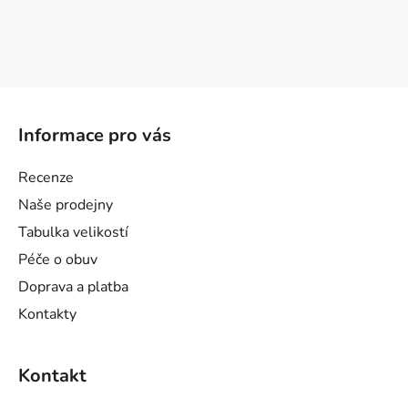
v
a
á
c
n
í
í
p
Z
r
v
á
Informace pro vás
k
p
y
a
v
Recenze
t
ý
Naše prodejny
í
p
Tabulka velikostí
i
s
Péče o obuv
u
Doprava a platba
Kontakty
Kontakt