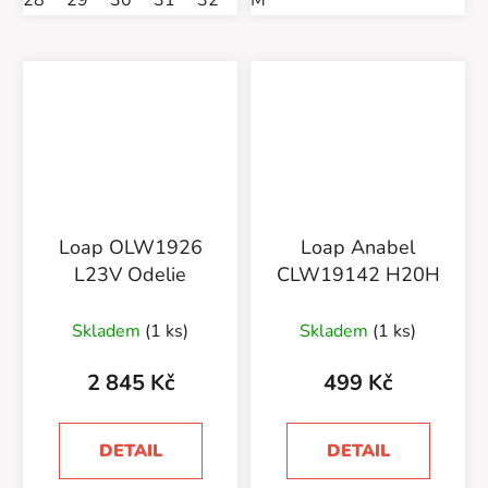
28
29
30
31
32
33
M
34
35
Loap OLW1926
Loap Anabel
L23V Odelie
CLW19142 H20H
Skladem
(1 ks)
Skladem
(1 ks)
2 845 Kč
499 Kč
DETAIL
DETAIL