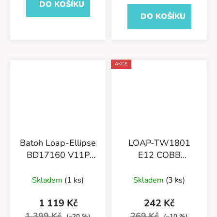
DO KOŠÍKU
DO KOŠÍKU
AKCE
Batoh Loap-Ellipse
LOAP-TW1801
BD17160 V11P
E12 COBB
Černo/Modrý
sportovní ručník
oranžová
Skladem
(1 ks)
Skladem
(3 ks)
1 119 Kč
242 Kč
1 399 Kč
269 Kč
(–20 %)
(–10 %)