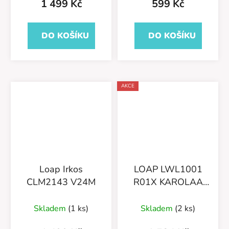
1 499 Kč
599 Kč
DO KOŠÍKU
DO KOŠÍKU
AKCE
Loap Irkos
LOAP LWL1001
CLM2143 V24M
R01X KAROLAA
JACKET (21176/24)
Skladem
(1 ks)
Skladem
(2 ks)