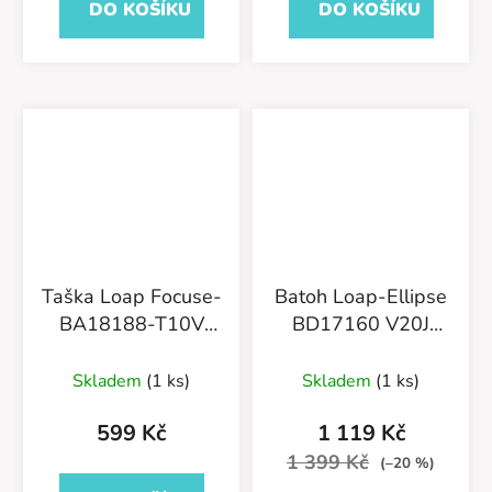
DO KOŠÍKU
DO KOŠÍKU
Taška Loap Focuse-
Batoh Loap-Ellipse
BA18188-T10V
BD17160 V20J
Světle šedá
Černo/Růžová
Skladem
(1 ks)
Skladem
(1 ks)
599 Kč
1 119 Kč
1 399 Kč
(–20 %)