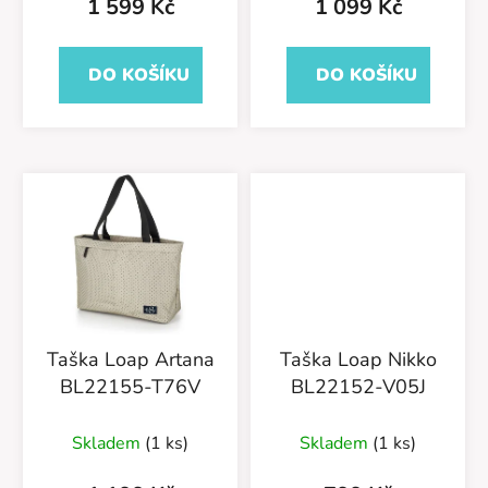
1 599 Kč
1 099 Kč
ů
DO KOŠÍKU
DO KOŠÍKU
Taška Loap Artana
Taška Loap Nikko
BL22155-T76V
BL22152-V05J
Skladem
(1 ks)
Skladem
(1 ks)