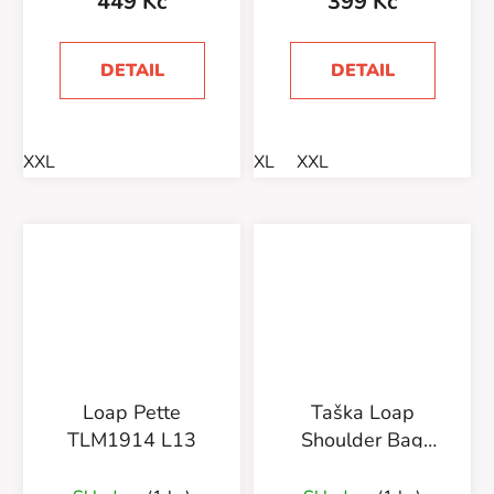
449 Kč
399 Kč
DETAIL
DETAIL
XXL
XL
XXL
Loap Pette
Taška Loap
TLM1914 L13
Shoulder Bag
BA510 2 Červená