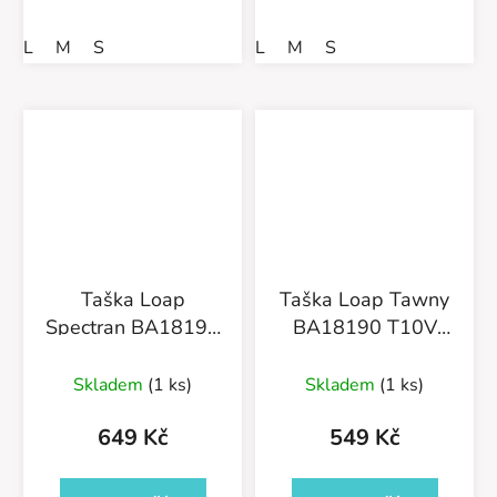
L
M
S
L
M
S
Taška Loap
Taška Loap Tawny
Spectran BA18191
BA18190 T10V
T10V Světle šedá
Světle šedá
Skladem
(1 ks)
Skladem
(1 ks)
649 Kč
549 Kč