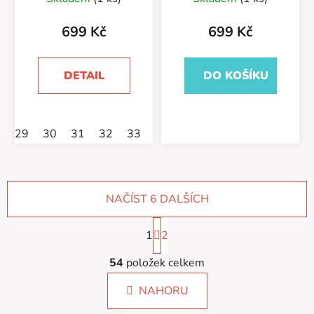
699 Kč
699 Kč
DETAIL
DO KOŠÍKU
29
30
31
32
33
NAČÍST 6 DALŠÍCH
S
1
t
2
r
O
á
54
položek celkem
v
n
l
k
NAHORU
á
o
d