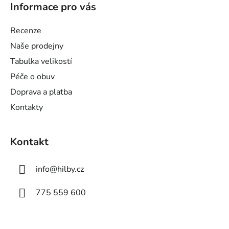
í
Informace pro vás
p
p
a
r
Recenze
v
t
Naše prodejny
k
í
y
Tabulka velikostí
v
Péče o obuv
ý
Doprava a platba
p
i
Kontakty
s
u
Kontakt
info
@
hilby.cz
775 559 600