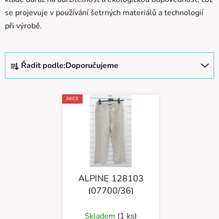
se projevuje v používání šetrných materiálů a technologií
při výrobě.
Ř
Řadit podle:
Doporučujeme
a
z
V
e
AKCE
ý
n
p
í
i
p
s
r
p
o
r
d
ALPINE 128103
o
u
(07700/36)
d
k
u
t
Skladem
(1 ks)