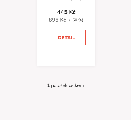
k
ů
t
445 Kč
ů
895 Kč
(–50 %)
DETAIL
L
1
položek celkem
O
v
l
á
d
a
Z
c
á