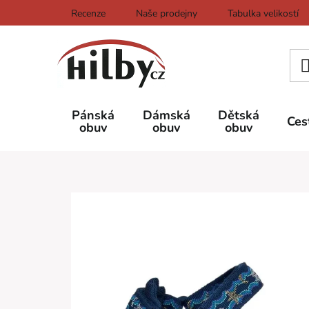
Přejít
Recenze
Naše prodejny
Tabulka velikostí
na
obsah
Pánská
Dámská
Dětská
Ces
obuv
obuv
obuv