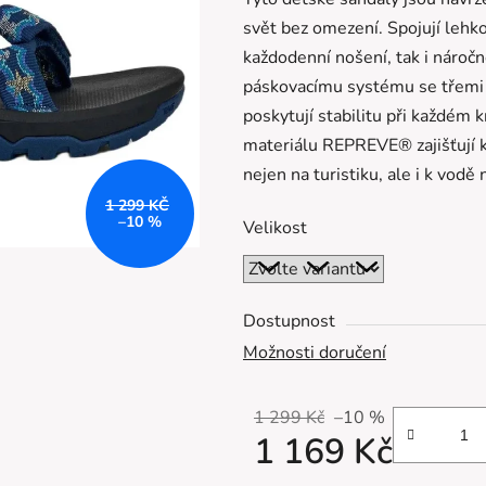
je
svět bez omezení. Spojují lehko
0,0
každodenní nošení, tak i náročn
z
páskovacímu systému se třemi 
5
poskytují stabilitu při každém
hvězdiček.
materiálu REPREVE® zajišťují ko
nejen na turistiku, ale i k vodě 
1 299 KČ
–10 %
Velikost
Dostupnost
Možnosti doručení
1 299 Kč
–10 %
1 169 Kč