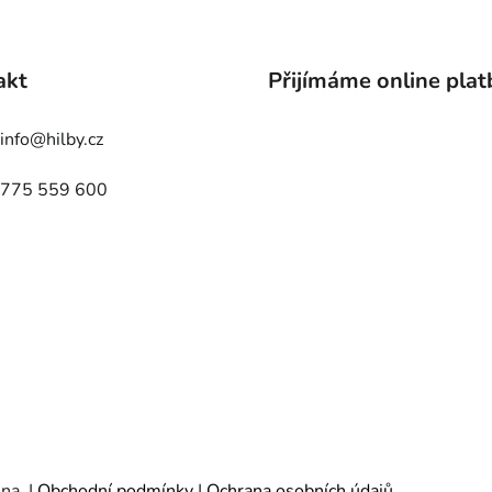
akt
Přijímáme online plat
info
@
hilby.cz
775 559 600
ena.
|
Obchodní podmínky
|
Ochrana osobních údajů