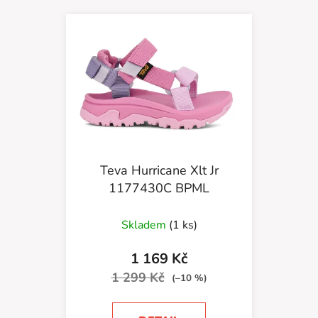
Teva Hurricane Xlt Jr
1177430C BPML
Skladem
(1 ks)
1 169 Kč
1 299 Kč
(–10 %)