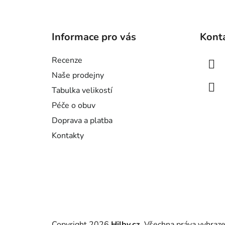
Z
á
Informace pro vás
Kont
p
a
Recenze
t
Naše prodejny
í
Tabulka velikostí
Péče o obuv
Doprava a platba
Kontakty
Copyright 2026
Hilby.cz
. Všechna práva vyhraz