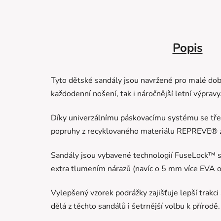
Popis
Tyto dětské sandály jsou navržené pro malé dobro
každodenní nošení, tak i náročnější letní výpravy
Díky univerzálnímu páskovacímu systému se třem
popruhy z recyklovaného materiálu REPREVE® zajiš
Sandály jsou vybavené technologií FuseLock™ s
extra tlumením nárazů (navíc o 5 mm více EVA o
Vylepšený vzorek podrážky zajišťuje lepší trakci
dělá z těchto sandálů i šetrnější volbu k přírodě.