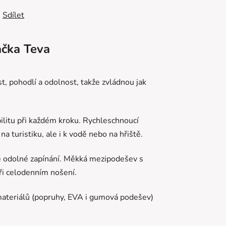
Sdílet
čka
Teva
t, pohodlí a odolnost, takže zvládnou jak
ilitu při každém kroku. Rychleschnoucí
 turistiku, ale i k vodě nebo na hřiště.
ě odolné zapínání. Měkká mezipodešev s
ři celodenním nošení.
h materiálů (popruhy, EVA i gumová podešev)