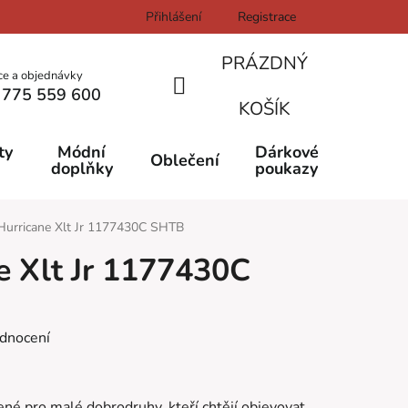
Přihlášení
Registrace
PRÁZDNÝ
ce a objednávky
 775 559 600
NÁKUPNÍ
KOŠÍK
KOŠÍK
ty
Módní
Dárkové
Oblečení
doplňky
poukazy
Hurricane Xlt Jr 1177430C SHTB
e Xlt Jr 1177430C
dnocení
ené pro malé dobrodruhy, kteří chtějí objevovat