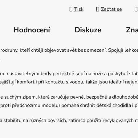
Měrná cena:
Tisk
Zeptat se
Hodnocení
Diskuze
Zna
druhy, kteří chtějí objevovat svět bez omezení. Spojují lehkos
.
i nastavitelnými body perfektně sedí na noze a poskytují stab
ťují komfort i při kontaktu s vodou, takže jsou ideální nejen na
e suchým zipem, která zaručuje pevné, bezpečné a dlouhodob
proti předchozímu modelu) pomáhá chránit dětská chodidla i p
 a stabilitu na různých površích, zatímco použití recyklovanýc