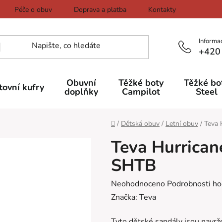
Péče o obuv
Doprava a platba
Kontakty
Informa
+420
Obuvní
Těžké boty
Těžké bo
tovní kufry
doplňky
Campilot
Steel
Domů
/
Dětská obuv
/
Letní obuv
/
Teva 
Teva Hurrican
SHTB
Průměrné
Neohodnoceno
Podrobnosti ho
hodnocení
Značka:
Teva
produktu
Tyto dětské sandály jsou navrž