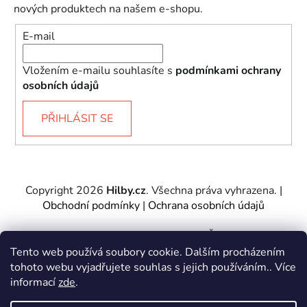
nových produktech na našem e-shopu.
E-mail
Vložením e-mailu souhlasíte s
podmínkami ochrany
osobních údajů
PŘIHLÁSIT SE
Copyright 2026
Hilby.cz
. Všechna práva vyhrazena.
|
Obchodní podmínky
|
Ochrana osobních údajů
Provozovatel e-shopu: Hilby CZ s.r.o., IČ: 27467317, se
sídlem Soukenická 2082/7,11000 Praha 1 – Nové
Tento web používá soubory cookie. Dalším procházením
Město.
tohoto webu vyjadřujete souhlas s jejich používáním.. Více
Společnost je zapsána u Městského soudu v Praze -
informací
zde
.
oddíl C, vložka 197085.