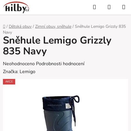
Přejít
Hledat
NÁKUP
na
KOŠÍK
obsah
Domů
/
Dětská obuv
/
Zimní obuv, sněhule
/
Sněhule Lemigo Grizzly 835
Navy
Sněhule Lemigo Grizzly
835 Navy
Průměrné
Neohodnoceno
Podrobnosti hodnocení
hodnocení
Značka:
Lemigo
produktu
AKCE
je
0,0
z
5
hvězdiček.