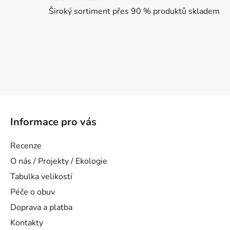
Široký sortiment přes 90 % produktů skladem
Z
á
Informace pro vás
p
a
Recenze
t
O nás / Projekty / Ekologie
í
Tabulka velikostí
Péče o obuv
Doprava a platba
Kontakty