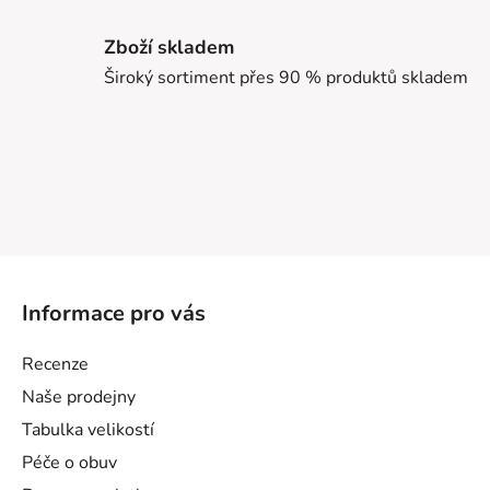
Zboží skladem
Široký sortiment přes 90 % produktů skladem
Z
á
Informace pro vás
p
a
Recenze
t
Naše prodejny
í
Tabulka velikostí
Péče o obuv