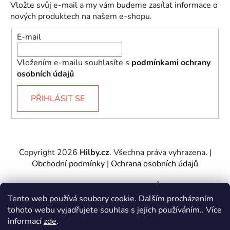
Vložte svůj e-mail a my vám budeme zasílat informace o
nových produktech na našem e-shopu.
E-mail
Vložením e-mailu souhlasíte s
podmínkami ochrany
osobních údajů
PŘIHLÁSIT SE
Copyright 2026
Hilby.cz
. Všechna práva vyhrazena.
|
Obchodní podmínky
|
Ochrana osobních údajů
Provozovatel e-shopu: Hilby CZ s.r.o., IČ: 27467317, se
sídlem Soukenická 2082/7,11000 Praha 1 – Nové
Tento web používá soubory cookie. Dalším procházením
Město.
tohoto webu vyjadřujete souhlas s jejich používáním.. Více
Společnost je zapsána u Městského soudu v Praze -
informací
zde
.