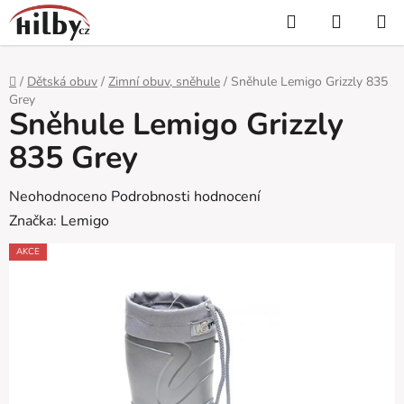
Přejít
Hledat
NÁKUP
na
KOŠÍK
obsah
Domů
/
Dětská obuv
/
Zimní obuv, sněhule
/
Sněhule Lemigo Grizzly 835
Grey
Sněhule Lemigo Grizzly
835 Grey
Průměrné
Neohodnoceno
Podrobnosti hodnocení
hodnocení
Značka:
Lemigo
produktu
AKCE
je
0,0
z
5
hvězdiček.