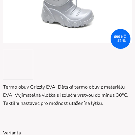
699 KČ
–42 %
Termo obuv Grizzly EVA. Dětská termo obuv z materiálu
EVA. Vyjímatelná vložka s izolační vrstvou do mínus 30°C.
Textilní nástavec pro možnost utaženína lýtku.
Varianta