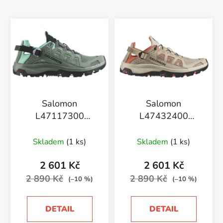
Salomon
Salomon
L47117300
L47432400
Techamphibian 5 W
Techamphibian 5 W
Laur/Arctic Ice/M
Whpep/Blsand/Livc
Skladem
(1 ks)
Skladem
(1 ks)
2 601 Kč
2 601 Kč
2 890 Kč
2 890 Kč
(–10 %)
(–10 %)
DETAIL
DETAIL