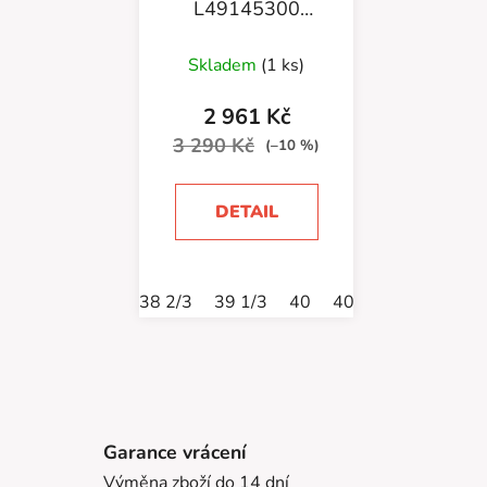
L49145300
Terramphibian
Vanila/Tapioca/Shadow
Skladem
(1 ks)
2 961 Kč
3 290 Kč
(–10 %)
DETAIL
38 2/3
39 1/3
40
40 2/3
41 1/3
Garance vrácení
Výměna zboží do 14 dní