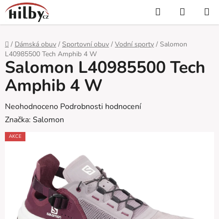
Přejít
Hledat
NÁKUP
na
KOŠÍK
obsah
Domů
/
Dámská obuv
/
Sportovní obuv
/
Vodní sporty
/
Salomon
L40985500 Tech Amphib 4 W
Salomon L40985500 Tech
Amphib 4 W
Průměrné
Neohodnoceno
Podrobnosti hodnocení
hodnocení
Značka:
Salomon
produktu
AKCE
je
0,0
z
5
hvězdiček.