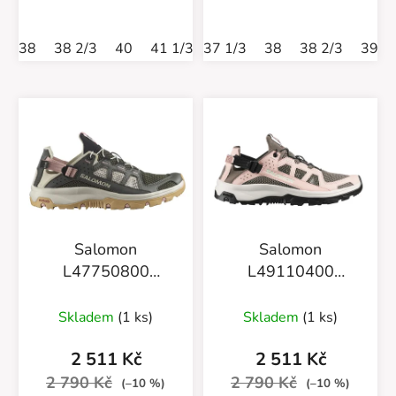
38
38 2/3
40
41 1/3
37 1/3
38
38 2/3
39 1
Salomon
Salomon
L47750800
L49110400
Techamphibian 5
Techamphibian 5
Peat/Rainy
Skladem
(1 ks)
Skladem
(1 ks)
day/Hyma pink
2 511 Kč
2 511 Kč
2 790 Kč
2 790 Kč
(–10 %)
(–10 %)