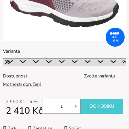
2 550
KČ
–5 %
Varianta
Dostupnost
Zvolte variantu
Možnosti doručení
2 550 Kč
–5 %
DO KOŠÍKU
2 410 Kč
Měrná cena:
Tisk
Zeptat se
Sdílet