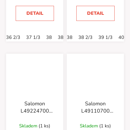
DETAIL
DETAIL
36 2/3
37 1/3
38
38 2/3
38
39 1/3
38 2/3
40
39 1/3
40 2/3
40
Salomon
Salomon
L49224700
L49110700
Techamphibian 5
Techamphibian 5
Skladem
(1 ks)
Skladem
(1 ks)