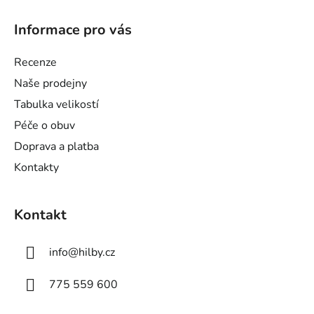
Z
á
Informace pro vás
p
a
Recenze
t
Naše prodejny
í
Tabulka velikostí
Péče o obuv
Doprava a platba
Kontakty
Kontakt
info
@
hilby.cz
775 559 600