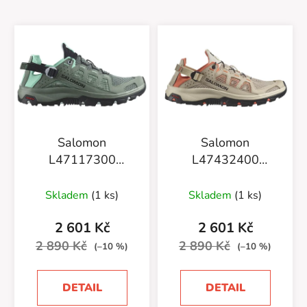
Salomon
Salomon
L47117300
L47432400
Techamphibian 5 W
Techamphibian 5 W
Laur/Arctic Ice/M
Whpep/Blsand/Livc
Skladem
(1 ks)
Skladem
(1 ks)
2 601 Kč
2 601 Kč
2 890 Kč
2 890 Kč
(–10 %)
(–10 %)
DETAIL
DETAIL