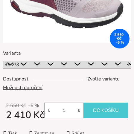
2 550
KČ
–5 %
Varianta
Dostupnost
Zvolte variantu
Možnosti doručení
2 550 Kč
–5 %
DO KOŠÍKU
2 410 Kč
Měrná cena:
Tisk
Zeptat se
Sdílet