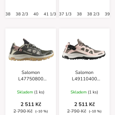
38
38 2/3
40
41 1/3
37 1/3
38
38 2/3
39 1
Salomon
Salomon
L47750800
L49110400
Techamphibian 5
Techamphibian 5
Peat/Rainy
Skladem
(1 ks)
Skladem
(1 ks)
day/Hyma pink
2 511 Kč
2 511 Kč
2 790 Kč
2 790 Kč
(–10 %)
(–10 %)