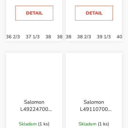
DETAIL
DETAIL
36 2/3
37 1/3
38
38 2/3
38
39 1/3
38 2/3
40
39 1/3
40 2/3
40
Salomon
Salomon
L49224700
L49110700
Techamphibian 5
Techamphibian 5
Skladem
(1 ks)
Skladem
(1 ks)