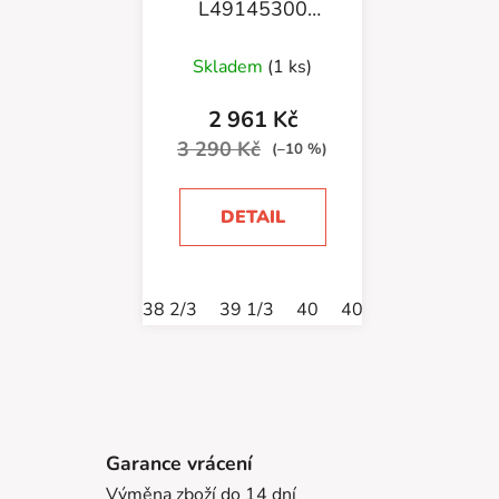
L49145300
Terramphibian
Vanila/Tapioca/Shadow
Skladem
(1 ks)
2 961 Kč
3 290 Kč
(–10 %)
DETAIL
38 2/3
39 1/3
40
40 2/3
41 1/3
Garance vrácení
Výměna zboží do 14 dní