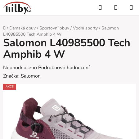
Přejít
Hledat
NÁKUP
na
KOŠÍK
obsah
Domů
/
Dámská obuv
/
Sportovní obuv
/
Vodní sporty
/
Salomon
L40985500 Tech Amphib 4 W
Salomon L40985500 Tech
Amphib 4 W
Průměrné
Neohodnoceno
Podrobnosti hodnocení
hodnocení
Značka:
Salomon
produktu
AKCE
je
0,0
z
5
hvězdiček.