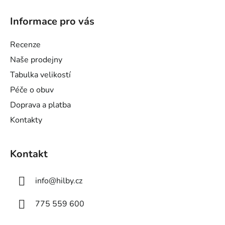
Z
á
Informace pro vás
p
a
Recenze
t
Naše prodejny
í
Tabulka velikostí
Péče o obuv
Doprava a platba
Kontakty
Kontakt
info
@
hilby.cz
775 559 600