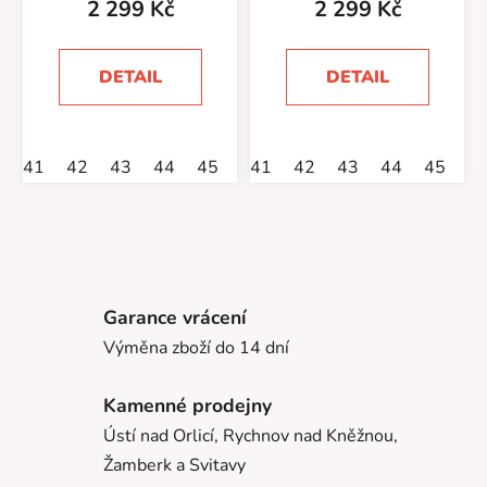
2 299 Kč
2 299 Kč
DETAIL
DETAIL
41
42
43
44
45
46
41
42
43
44
45
4
Garance vrácení
Výměna zboží do 14 dní
Kamenné prodejny
Ústí nad Orlicí, Rychnov nad Kněžnou,
Žamberk a Svitavy