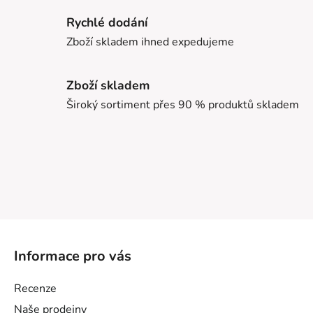
Rychlé dodání
Zboží skladem ihned expedujeme
Zboží skladem
Široký sortiment přes 90 % produktů skladem
Z
á
Informace pro vás
p
a
Recenze
t
Naše prodejny