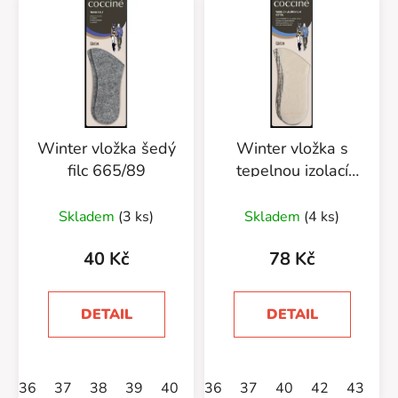
Winter vložka šedý
Winter vložka s
filc 665/89
tepelnou izolací
665/47
Skladem
(3 ks)
Skladem
(4 ks)
40 Kč
78 Kč
DETAIL
DETAIL
36
37
38
39
40
42
36
43
37
44
40
45
42
46
43
4