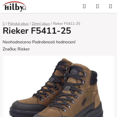
Přejít
Hledat
NÁKUP
na
KOŠÍK
obsah
Domů
/
Pánská obuv
/
Zimní obuv
/
Rieker F5411-25
Rieker F5411-25
Průměrné
Neohodnoceno
Podrobnosti hodnocení
hodnocení
Značka:
Rieker
produktu
je
0,0
z
5
hvězdiček.