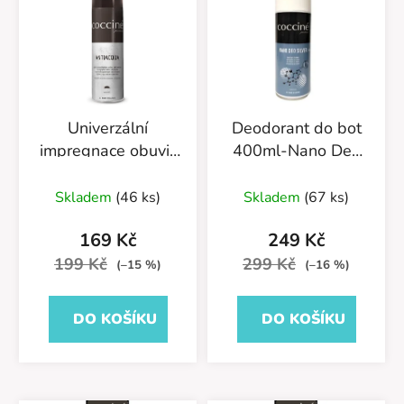
Univerzální
Deodorant do bot
impregnace obuvi-
400ml-Nano Deo
Antiacqua Premium
Silver-55/54/400
Průměrné
55/58/250ML
Skladem
(46 ks)
Skladem
(67 ks)
hodnocení
neutrální
produktu
169 Kč
249 Kč
je
199 Kč
299 Kč
(–15 %)
(–16 %)
5,0
z
DO KOŠÍKU
DO KOŠÍKU
5
hvězdiček.