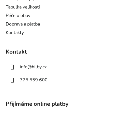
í
Tabulka velikostí
Péče o obuv
Doprava a platba
Kontakty
Kontakt
info
@
hilby.cz
775 559 600
Přijímáme online platby