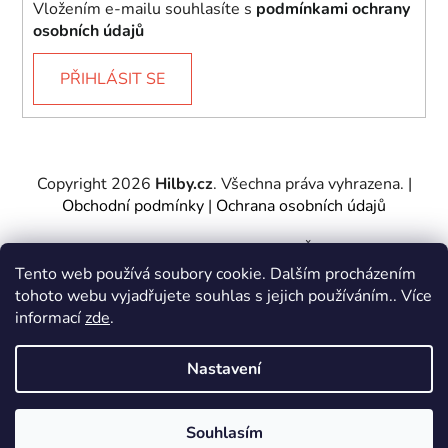
Vložením e-mailu souhlasíte s
podmínkami ochrany
osobních údajů
PŘIHLÁSIT SE
Copyright 2026
Hilby.cz
. Všechna práva vyhrazena.
|
Obchodní podmínky
|
Ochrana osobních údajů
Provozovatel e-shopu: Hilby CZ s.r.o., IČ: 27467317, se
sídlem Soukenická 2082/7,11000 Praha 1 – Nové
Tento web používá soubory cookie. Dalším procházením
Město.
tohoto webu vyjadřujete souhlas s jejich používáním.. Více
Společnost je zapsána u Městského soudu v Praze -
informací
zde
.
oddíl C, vložka 197085.
Nastavení
Vytvořil Shoptet
&
PekneWeby
Souhlasím