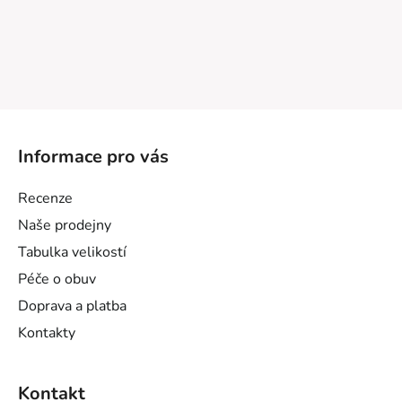
Z
á
Informace pro vás
p
a
Recenze
t
Naše prodejny
í
Tabulka velikostí
Péče o obuv
Doprava a platba
Kontakty
Kontakt