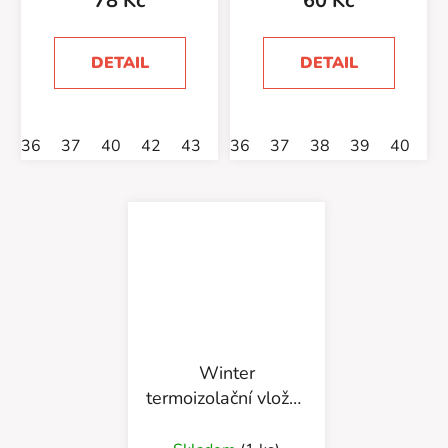
78 Kč
60 Kč
DETAIL
DETAIL
36
37
40
42
43
44
36
45
37
38
39
40
4
Winter
termoizolační vložka
665/43