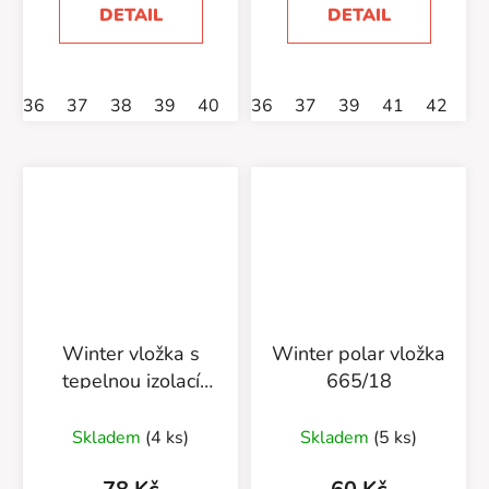
DETAIL
DETAIL
36
37
38
39
40
42
36
43
37
44
39
45
41
46
42
Winter vložka s
Winter polar vložka
tepelnou izolací
665/18
665/47
Skladem
(4 ks)
Skladem
(5 ks)