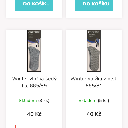
DO KOŠÍKU
DO KOŠÍKU
5
hvězdiček.
Winter vložka šedý
Winter vložka z plsti
filc 665/89
665/81
Skladem
(3 ks)
Skladem
(5 ks)
40 Kč
40 Kč