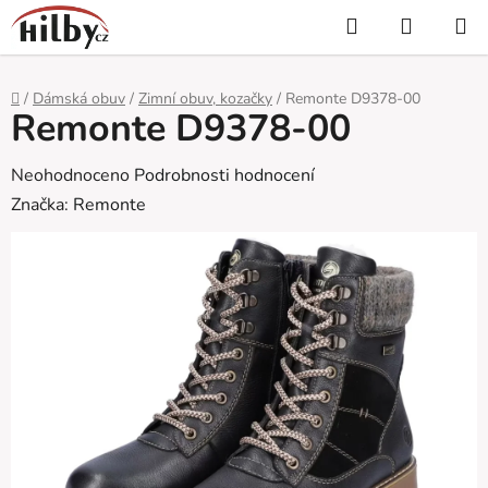
Přejít
Hledat
NÁKUP
na
KOŠÍK
obsah
Domů
/
Dámská obuv
/
Zimní obuv, kozačky
/
Remonte D9378-00
Remonte D9378-00
Průměrné
Neohodnoceno
Podrobnosti hodnocení
hodnocení
Značka:
Remonte
produktu
je
0,0
z
5
hvězdiček.