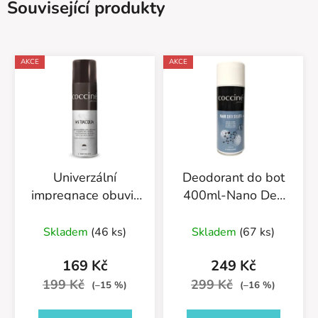
Související produkty
AKCE
AKCE
Univerzální
Deodorant do bot
impregnace obuvi-
400ml-Nano Deo
Antiacqua Premium
Silver-55/54/400
Průměrné
55/58/250ML
Skladem
(46 ks)
Skladem
(67 ks)
hodnocení
neutrální
produktu
169 Kč
249 Kč
je
199 Kč
299 Kč
(–15 %)
(–16 %)
5,0
z