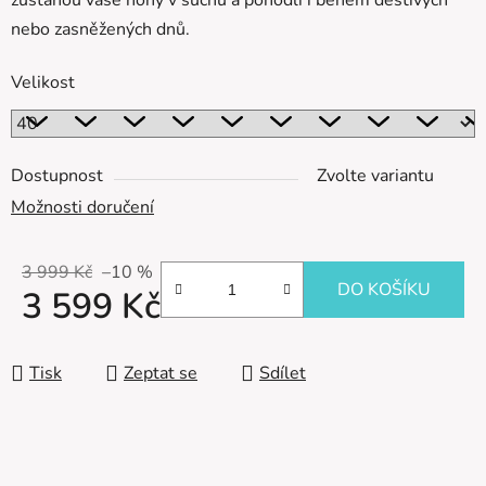
zůstanou vaše nohy v suchu a pohodlí i během deštivých
nebo zasněžených dnů.
Velikost
Dostupnost
Zvolte variantu
Možnosti doručení
3 999 Kč
–10 %
DO KOŠÍKU
3 599 Kč
Měrná cena:
Tisk
Zeptat se
Sdílet