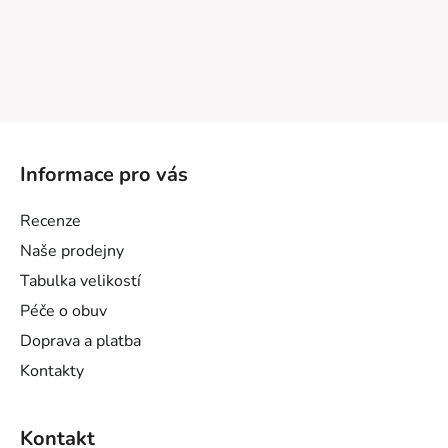
Z
á
Informace pro vás
p
a
Recenze
t
Naše prodejny
í
Tabulka velikostí
Péče o obuv
Doprava a platba
Kontakty
Kontakt