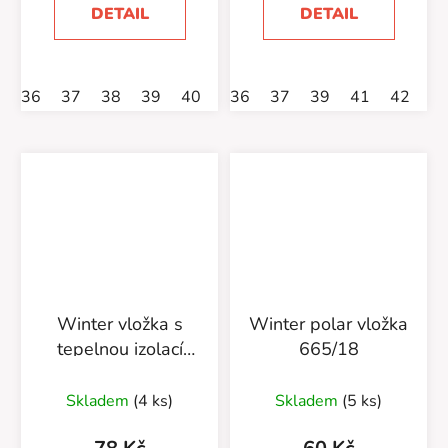
DETAIL
DETAIL
36
37
38
39
40
42
36
43
37
44
39
45
41
46
42
Winter vložka s
Winter polar vložka
tepelnou izolací
665/18
665/47
Skladem
(4 ks)
Skladem
(5 ks)