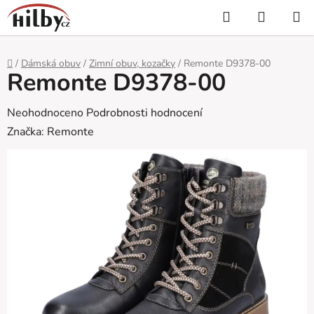
Přejít
Hledat
NÁKUP
na
KOŠÍK
obsah
Domů
/
Dámská obuv
/
Zimní obuv, kozačky
/
Remonte D9378-00
Remonte D9378-00
Průměrné
Neohodnoceno
Podrobnosti hodnocení
hodnocení
Značka:
Remonte
produktu
je
0,0
z
5
hvězdiček.