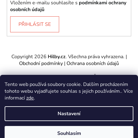
Vložením e-mailu souhlasíte s
podmínkami ochrany
osobních údajů
PŘIHLÁSIT SE
Copyright 2026
Hilby.cz
. Všechna práva vyhrazena.
|
Obchodní podmínky
|
Ochrana osobních údajů
Provozovatel e-shopu: Hilby CZ s.r.o., IČ: 27467317, se
sídlem Soukenická 2082/7,11000 Praha 1 – Nové
Tento web používá soubory cookie. Dalším procházením
Město.
tohoto webu vyjadřujete souhlas s jejich používáním.. Více
Společnost je zapsána u Městského soudu v Praze -
informací
zde
.
oddíl C, vložka 197085.
Nastavení
Vytvořil Shoptet
&
PekneWeby
Souhlasím