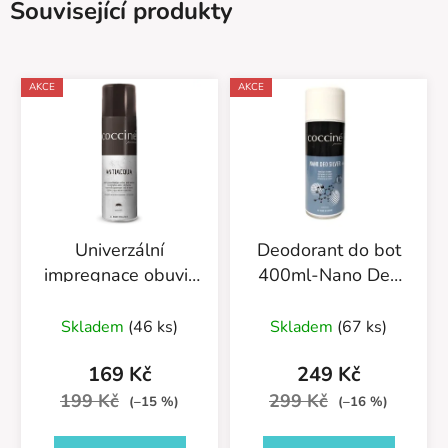
Související produkty
AKCE
AKCE
Univerzální
Deodorant do bot
impregnace obuvi-
400ml-Nano Deo
Antiacqua Premium
Silver-55/54/400
Průměrné
55/58/250ML
Skladem
(46 ks)
Skladem
(67 ks)
hodnocení
neutrální
produktu
169 Kč
249 Kč
je
199 Kč
299 Kč
(–15 %)
(–16 %)
5,0
z