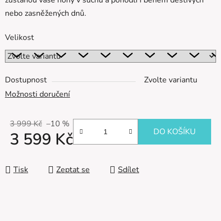
zůstanou vaše nohy v suchu a pohodlí i během deštivých
nebo zasněžených dnů.
Velikost
Dostupnost
Zvolte variantu
Možnosti doručení
3 999 Kč
–10 %
DO KOŠÍKU
3 599 Kč
Měrná cena:
Tisk
Zeptat se
Sdílet