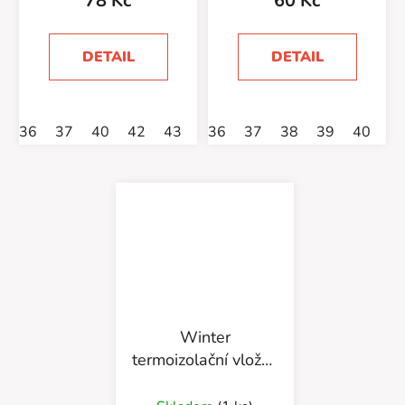
78 Kč
60 Kč
DETAIL
DETAIL
36
37
40
42
43
44
36
45
37
38
39
40
4
Winter
termoizolační vložka
665/43