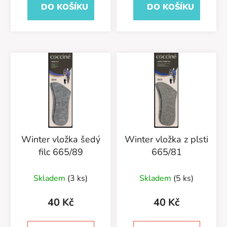
DO KOŠÍKU
DO KOŠÍKU
5
hvězdiček.
Winter vložka šedý
Winter vložka z plsti
filc 665/89
665/81
Skladem
(3 ks)
Skladem
(5 ks)
40 Kč
40 Kč