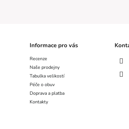
Z
á
Informace pro vás
Kont
p
a
Recenze
t
Naše prodejny
í
Tabulka velikostí
Péče o obuv
Doprava a platba
Kontakty