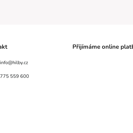
akt
Přijímáme online plat
info
@
hilby.cz
775 559 600