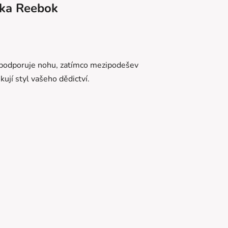
ka
Reebok
podporuje nohu,
zatímco mezipodešev
ují styl vašeho dědictví.