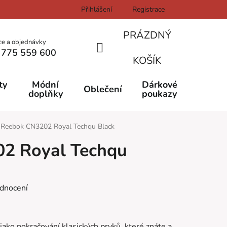
Přihlášení
Registrace
PRÁZDNÝ
ce a objednávky
 775 559 600
NÁKUPNÍ
KOŠÍK
KOŠÍK
ty
Módní
Dárkové
Oblečení
doplňky
poukazy
Reebok CN3202 Royal Techqu Black
2 Royal Techqu
dnocení
jako pokračování klasických prvků,
které znáte a