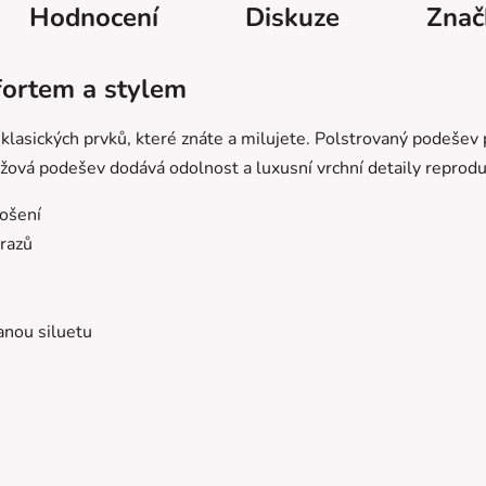
Hodnocení
Diskuze
Znač
ortem a stylem
 klasických prvků,
které znáte a milujete.
Polstrovaný podešev 
žová podešev dodává odolnost a luxusní vrchní detaily reproduk
nošení
razů
anou siluetu