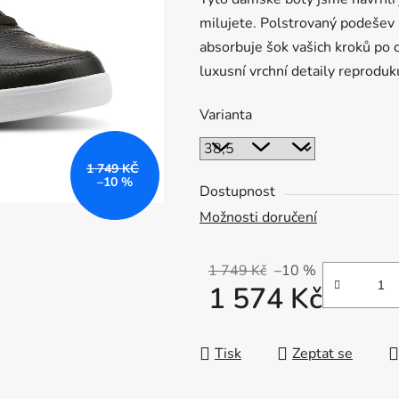
je
milujete.
Polstrovaný podešev
0,0
absorbuje šok vašich kroků po 
z
luxusní vrchní detaily reproduku
5
hvězdiček.
Varianta
1 749 KČ
–10 %
Dostupnost
Možnosti doručení
1 749 Kč
–10 %
1 574 Kč
Měrná cena:
Tisk
Zeptat se