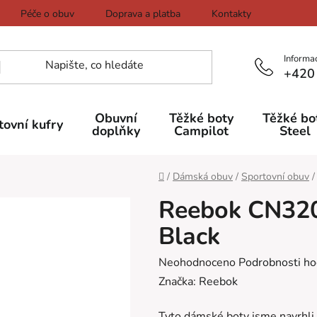
Péče o obuv
Doprava a platba
Kontakty
Informa
+420
Obuvní
Těžké boty
Těžké bo
tovní kufry
doplňky
Campilot
Steel
Domů
/
Dámská obuv
/
Sportovní obuv
/
Reebok CN320
Black
Průměrné
Neohodnoceno
Podrobnosti ho
hodnocení
Značka:
Reebok
produktu
Tyto dámské boty jsme navrhli 