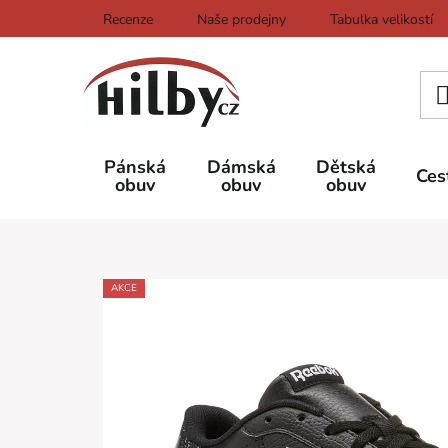
Přejít
Recenze
Naše prodejny
Tabulka velikostí
na
obsah
Pánská
Dámská
Dětská
Ces
obuv
obuv
obuv
AKCE