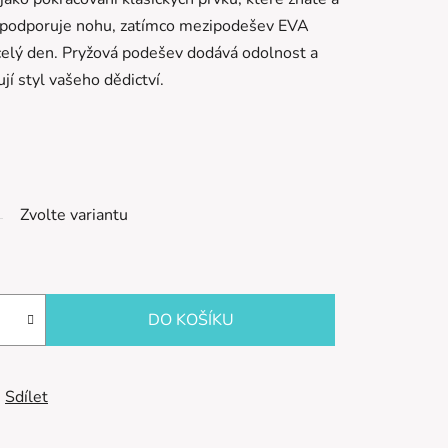
 podporuje nohu,
zatímco mezipodešev EVA
celý den.
Pryžová podešev dodává odolnost a
jí styl vašeho dědictví.
Zvolte variantu
DO KOŠÍKU
Sdílet